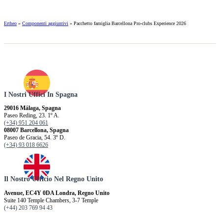
Ertheo
»
Componenti aggiuntivi
»
Pacchetto famiglia Barcellona Pro-clubs Experience 2026
I Nostri Uffici In Spagna
29016 Málaga, Spagna
Paseo Reding, 23. 1º A.
(+34) 951 204 061
08007 Barcellona, ​​Spagna
Paseo de Gracia, 54. 3º D.
(+34) 93 018 6626
Il Nostro Ufficio Nel Regno Unito
Avenue, EC4Y 0DA Londra, Regno Unito
Suite 140 Temple Chambers, 3-7 Temple
(+44) 203 769 94 43