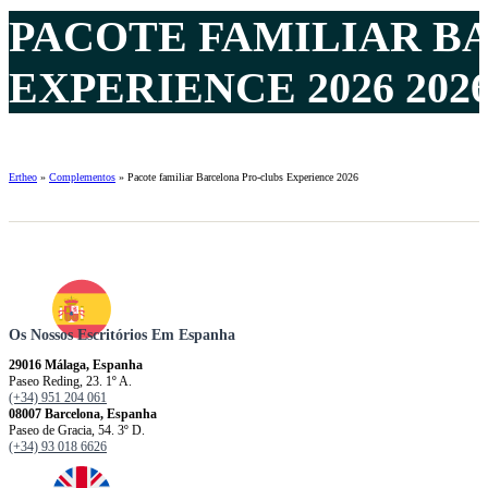
PACOTE FAMILIAR B
EXPERIENCE 2026 202
Ertheo
»
Complementos
»
Pacote familiar Barcelona Pro-clubs Experience 2026
Os Nossos Escritórios Em Espanha
29016 Málaga, Espanha
Paseo Reding, 23. 1º A.
(+34) 951 204 061
08007 Barcelona, ​​​​​Espanha
Paseo de Gracia, 54. 3º D.
(+34) 93 018 6626