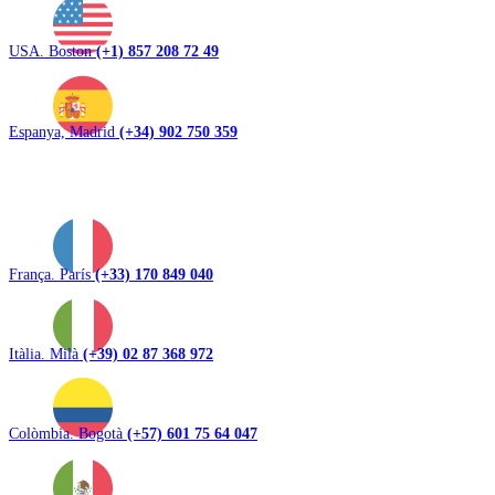
USA. Boston
(+1) 857 208 72 49
Espanya, Madrid
(+34) 902 750 359
França. París
(+33) 170 849 040
Itàlia. Milà
(+39) 02 87 368 972
Colòmbia. Bogotà
(+57) 601 75 64 047