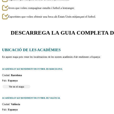
Joves que volen compaginar estudis i futbol a lestranger.
Esportistes que volen obtenir una beca als Estats Units mitjançant el futbol.
DESCARREGA LA GUIA COMPLETA D
UBICACIÓ
DE LES ACADÈMIES
En aquest mapa pots veure les localitzacions de les nostres acadèmies d'alt rendiment a Espanya:
ACADÈMIA D’ALT RENDIMENT DE FUTBOL DE BARCELONA
Ciudad:
Barcelona
País:
Espanya
Ver en el mapa
ACADÈMIA D’ALT RENDIMENT DE FUTBOL DE VALÈNCIA
Ciudad:
València
País:
Espanya