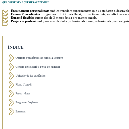
QUÈ OFEREIXEN AQUESTES ACADÈMIES?
Entrenament personalitzat
: amb entrenadors experimentats que us ajudaran a desenvolup
Formació acadèmica
: programes d’ESO, Batxillerat, formació en línia, estudis internacio
Duració flexible
: cursos des de 3 mesos fins a programes anuals.
Projecció professional
: proves amb clubs professionals i semiprofessionals quan estiguis 
ÍNDICE
Opcions d'acadèmies de futbol a Espanya
Criteris de selecció i perfil del jugador
Ubicació de les acadèmies
Plans d'estudi
Preus i dates
Preguntes freqüents
Reservar