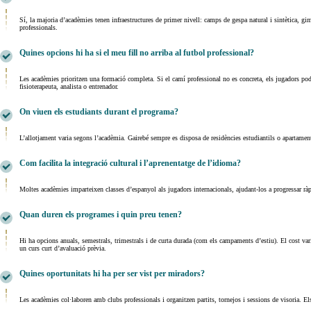
Sí, la majoria d’acadèmies tenen infraestructures de primer nivell: camps de gespa natural i sintètica, gi
professionals.
Quines opcions hi ha si el meu fill no arriba al futbol professional?
Les acadèmies prioritzen una formació completa. Si el camí professional no es concreta, els jugadors pod
fisioterapeuta, analista o entrenador.
On viuen els estudiants durant el programa?
L’allotjament varia segons l’acadèmia. Gairebé sempre es disposa de residències estudiantils o apartamen
Com facilita la integració cultural i l’aprenentatge de l’idioma?
Moltes acadèmies imparteixen classes d’espanyol als jugadors internacionals, ajudant-los a progressar ràp
Quan duren els programes i quin preu tenen?
Hi ha opcions anuals, semestrals, trimestrals i de curta durada (com els campaments d’estiu). El cost vari
un curs curt d’avaluació prèvia.
Quines oportunitats hi ha per ser vist per miradors?
Les acadèmies col·laboren amb clubs professionals i organitzen partits, tornejos i sessions de visoria.