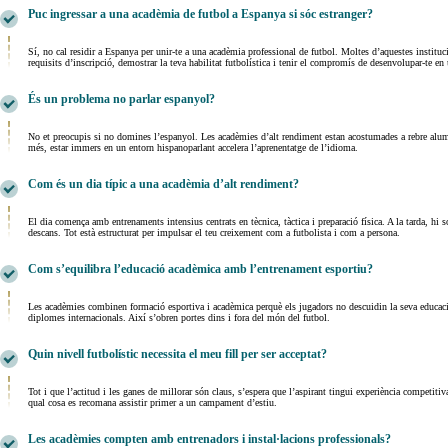
Puc ingressar a una acadèmia de futbol a Espanya si sóc estranger?
Sí, no cal residir a Espanya per unir-te a una acadèmia professional de futbol. Moltes d’aquestes institu
requisits d’inscripció, demostrar la teva habilitat futbolística i tenir el compromís de desenvolupar-te en
És un problema no parlar espanyol?
No et preocupis si no domines l’espanyol. Les acadèmies d’alt rendiment estan acostumades a rebre alum
més, estar immers en un entorn hispanoparlant accelera l’aprenentatge de l’idioma.
Com és un dia típic a una acadèmia d’alt rendiment?
El dia comença amb entrenaments intensius centrats en tècnica, tàctica i preparació física. A la tarda, hi
descans. Tot està estructurat per impulsar el teu creixement com a futbolista i com a persona.
Com s’equilibra l’educació acadèmica amb l’entrenament esportiu?
Les acadèmies combinen formació esportiva i acadèmica perquè els jugadors no descuidin la seva educació
diplomes internacionals. Així s’obren portes dins i fora del món del futbol.
Quin nivell futbolístic necessita el meu fill per ser acceptat?
Tot i que l’actitud i les ganes de millorar són claus, s’espera que l’aspirant tingui experiència competiti
qual cosa es recomana assistir primer a un campament d’estiu.
Les acadèmies compten amb entrenadors i instal·lacions professionals?