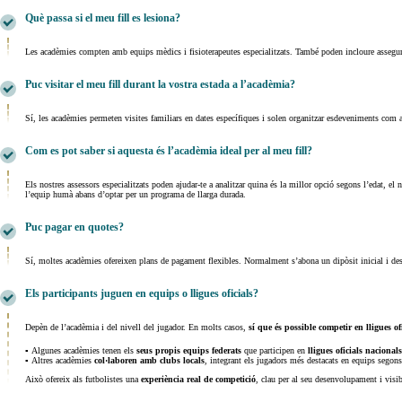
Què passa si el meu fill es lesiona?
Les acadèmies compten amb equips mèdics i fisioterapeutes especialitzats. També poden incloure asseguran
Puc visitar el meu fill durant la vostra estada a l’acadèmia?
Sí, les acadèmies permeten visites familiars en dates específiques i solen organitzar esdeveniments com a 
Com es pot saber si aquesta és l’acadèmia ideal per al meu fill?
Els nostres assessors especialitzats poden ajudar-te a analitzar quina és la millor opció segons l’edat, 
l’equip humà abans d’optar per un programa de llarga durada.
Puc pagar en quotes?
Sí, moltes acadèmies ofereixen plans de pagament flexibles. Normalment s’abona un dipòsit inicial i desp
Els participants juguen en equips o lligues oficials?
Depèn de l’acadèmia i del nivell del jugador. En molts casos,
sí que és possible competir en lligues of
▪ Algunes acadèmies tenen els
seus propis equips federats
que participen en
lligues oficials nacionals
▪ Altres acadèmies
col·laboren amb clubs locals
, integrant els jugadors més destacats en equips segon
Això ofereix als futbolistes una
experiència real de competició
, clau per al seu desenvolupament i visibi