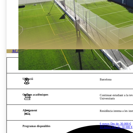
ACADÈMIA D’ALT RENDIMENT DE FUTBOL DE BARCELONA
Edat i gènere
Nois i Noies jugadors o por
Ubicació
Barcelona
Opcions acadèmiques
Continuar estudiant a la tev
Universitaris
Allotjament
Residència interna a les in
6 mesos Des de:
30.000
€
Programas disponibles
10 mesos Des de:
50.000
€