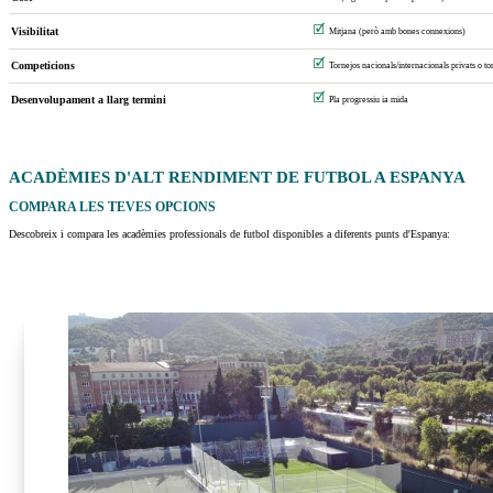
🗹
Visibilitat
Mitjana (però amb bones connexions)
🗹
Competicions
Tornejos nacionals/internacionals privats o tor
🗹
Desenvolupament a llarg termini
Pla progressiu ia mida
ACADÈMIES D'ALT RENDIMENT DE FUTBOL A
ESPANYA
COMPARA LES TEVES OPCIONS
Descobreix i compara les acadèmies professionals de futbol disponibles a diferents punts d'Espanya: