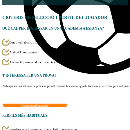
CRITERIS DE
SELECCIÓ
I PERFIL DEL JUGADOR
QUÈ CAL PER INGRESSAR EN UNA
ACADÈMIA A ESPANYA
?
Bon nivell tècnic i físic.
Actitud i compromís.
Avaluació presencial oa distància (recomanem un trial presencial).
T'INTERESSA
FER UNA PROVA
?
Participar en una setmana de prova us permet conèixer la metodologia de l'acadèmia i el vostre personal prèvia
Contacta amb nosaltres
PERFILS MÉS HABITUALS:
Jugadors que busquen arribar al futbol professional.