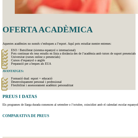
OFERTA ACADÈMICA
Aquestes acadèmies no només s’enfoquen a l’esport. Aquí pots estudiar mentre entrenes:
ESO / Batxillerat (sistema espanyol o internacional)
Pots continuar els teus estudis en línia a distància des de l’acadèmia amb tutors de suport presencials
Universitat (curses online o presencials)
Cursos d’espanyol o anglès
Preparació per a beques als EUA
AVANTATGES:
Formació dual: esport + educació
Desenvolupament personal i professional
Flexibilitat i assessorament acadèmic personalitzat
PREUS I
DATAS
Els programes de llarga durada comencen al setembre o l’octubre, coincidint amb el calendari escolar espanyol
COMPARATIVA DE PREUS