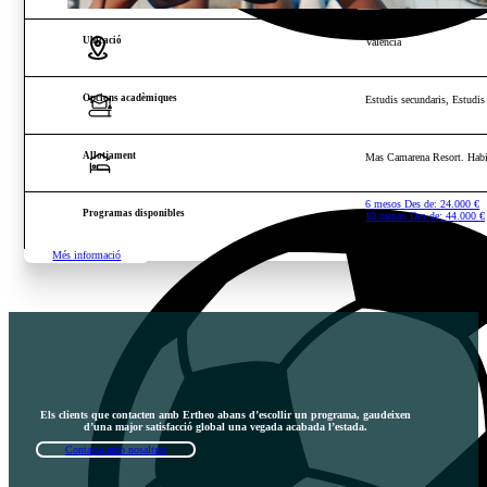
Ubicació
València
Opcions acadèmiques
Estudis secundaris, Estudi
Allotjament
Mas Camarena Resort. Habit
6 mesos Des de:
24.000
€
Programas disponibles
10 mesos Des de:
44.000
€
Més informació
Els clients que contacten amb Ertheo abans d’escollir un programa, gaudeixen
d’una major satisfacció global una vegada acabada l’estada.
Contacta amb nosaltres