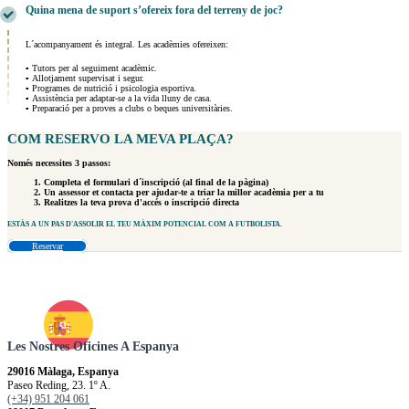
Quina mena de suport s’ofereix fora del terreny de joc?
L´acompanyament és integral. Les acadèmies ofereixen:
▪ Tutors per al seguiment acadèmic.
▪ Allotjament supervisat i segur.
▪ Programes de nutrició i psicologia esportiva.
▪ Assistència per adaptar-se a la vida lluny de casa.
▪ Preparació per a proves a clubs o beques universitàries.
COM
RESERVO
LA MEVA PLAÇA?
Només necessites 3 passos:
Completa el formulari d´inscripció (al final de la pàgina)
Un assessor et contacta per ajudar-te a triar la millor acadèmia per a tu
Realitzes la teva prova d'accés o inscripció directa
ESTÀS A UN PAS
D'ASSOLIR EL TEU MÀXIM POTENCIAL COM A FUTBOLISTA.
Reservar
Les Nostres Oficines A Espanya
29016 Màlaga, Espanya
Paseo Reding, 23. 1º A.
(+34) 951 204 061