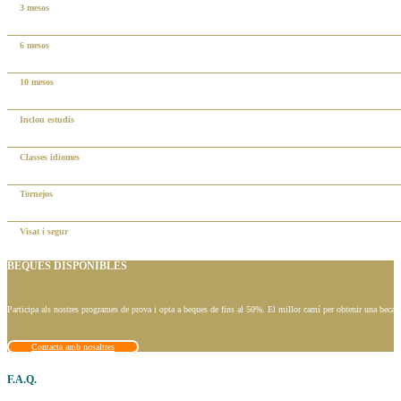
3 mesos
6 mesos
10 mesos
Inclou estudis
Classes idiomes
Tornejos
Visat i segur
BEQUES DISPONIBLES
Participa als nostres programes de prova i opta a beques de fins al 50%. El millor camí per obtenir una beca é
Contacta amb nosaltres
F.A.Q.