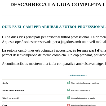
DESCARREGA LA GUIA COMPLETA D
QUIN ÉS EL CAMÍ PER ARRIBAR A
FUTBOL PROFESSIONAL
Hi ha dues vies principals per arribar al futbol professional. La prim
Aquesta opció sol estar reservada per a jugadors amb un nivell molt alt
La segona opció, més estructurada i accessible, és
formar part d’una
permet desenvolupar-se de forma completa. Un cop preparat, pot accedi
A continuació, us mostrem una taula comparativa amb els avantatges i
ACADÈMIES PRIVADES
🗹
Accés
Obert amb nivell adequat i matrícula
🗹
Enfocament formatiu
Personalitzat i individual
🗹
Nivell de pressió
Moderada i adaptada al jugador
🗷
Cost
Alt (algunes beques disponibles)