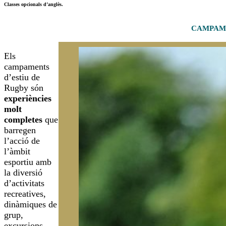
Classes opcionals d’anglès.
CAMPAME
Els
campaments
d’estiu de
Rugby són
experiències
molt
completes
que
barregen
l’acció de
l’àmbit
esportiu amb
la diversió
d’activitats
recreatives,
dinàmiques de
grup,
excursions,