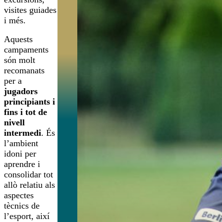
visites guiades
i més.
Aquests
campaments
són molt
recomanats
per a
jugadors
principiants i
fins i tot de
nivell
intermedi
. És
l’ambient
idoni per
aprendre i
consolidar tot
allò relatiu als
aspectes
tècnics de
l’esport, així