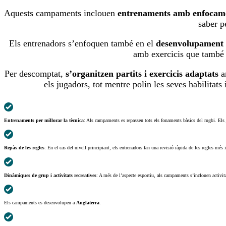
Aquests campaments inclouen
entrenaments amb enfocamen
saber p
Els entrenadors s’enfoquen també en el
desenvolupament f
amb exercicis que també el
Per descomptat,
s’organitzen partits i exercicis adaptats
am
els jugadors, tot mentre polin les seves habilitats
Entrenaments per millorar la tècnica
: Als campaments es repassen tots els fonaments bàsics del rugbi. Els j
Repàs de les regles
: En el cas del nivell principiant, els entrenadors fan una revisió ràpida de les regles més i
Dinàmiques de grup i activitats recreatives
: A més de l’aspecte esportiu, als campaments s’inclouen activita
Els campaments es desenvolupen a
Anglaterra
.