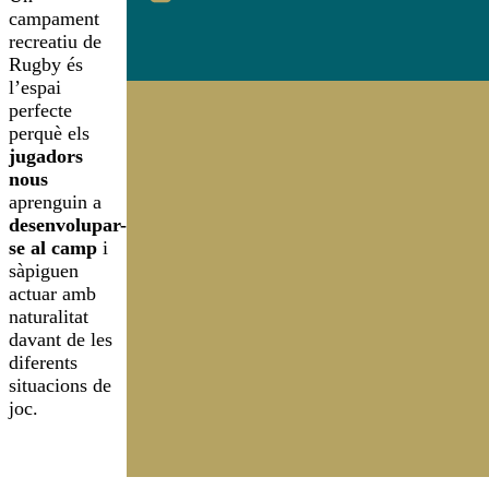
campament
recreatiu de
Rugby és
l’espai
perfecte
perquè els
jugadors
nous
aprenguin a
desenvolupar-
se al camp
i
sàpiguen
actuar amb
naturalitat
davant de les
diferents
situacions de
joc.