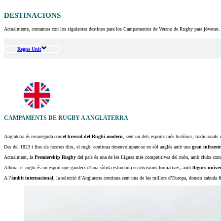
DESTINACIONS
Actualmente, contamos con los siguientes destinos para los Campamentos de Verano de Rugby para jóvenes.
Regne Unit
CAMPAMENTS DE RUGBY A ANGLATERRA
Anglaterra és reconeguda com
el bressol del Rugbi modern
, sent un dels esports més històrics, tradicionals
Des del 1823 i fins als nostres dies, el rugbi continua desenvolupant-se en sòl anglès amb una
gran infraest
Actualment, la
Premiership Rugby
del país és una de les lligues més competitives del món, amb clubs co
Alhora, el rugbi és un esport que gaudeix d’una sòlida estructura en divisions formatives, amb
lligues univer
A l’
àmbit internacional
, la selecció d’Anglaterra continua sent una de les millors d’Europa, donant cabuda f