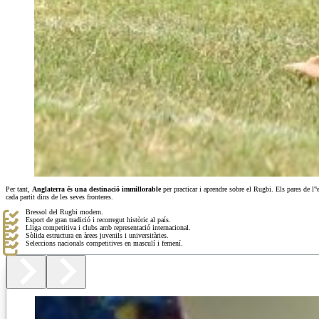
Per tant,
Anglaterra és una destinació immillorable
per practicar i aprendre sobre el Rugbi. Els pares de l‟
cada partit dins de les seves fronteres.
Bressol del Rugbi modern.
Esport de gran tradició i recorregut històric al país.
Lliga competitiva i clubs amb representació internacional.
Sòlida estructura en àrees juvenils i universitàries.
Seleccions nacionals competitives en masculí i femení.