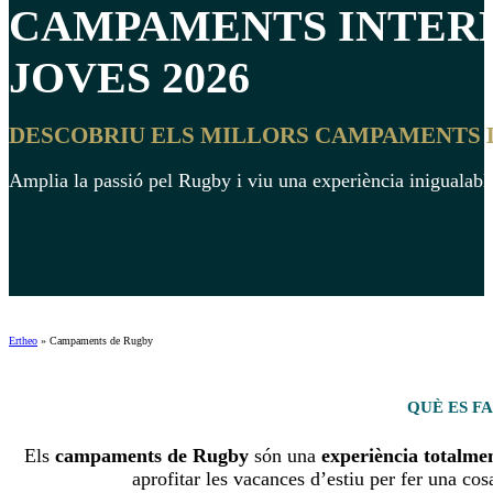
CAMPAMENTS INTER
JOVES 2026
DESCOBRIU ELS MILLORS CAMPAMENTS D'
Amplia la passió pel Rugby i viu una experiència inigualable 
Ertheo
»
Campaments de Rugby
QUÈ ES F
Els
campaments de Rugby
són una
experiència totalm
aprofitar les vacances d’estiu per fer una cos