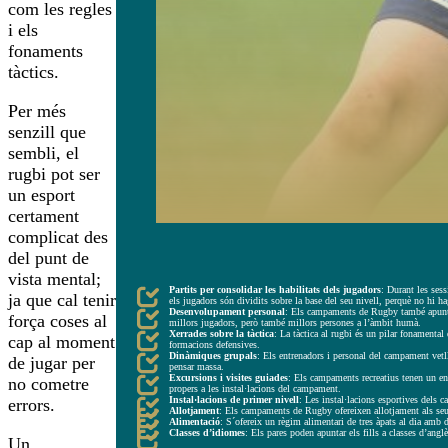
com les regles
i els
fonaments
tàctics.
Per més
senzill que
sembli, el
rugbi pot ser
un esport
certament
complicat des
del punt de
ASPECTES CLAU DELS CAMPAMENTS RECREATIUS DE RUGBY 
vista mental;
Partits per consolidar les habilitats dels jugadors
: Durant les ses
ja que cal tenir
els jugadors són dividits sobre la base del seu nivell, perquè no hi ha
Desenvolupament personal
: Els campaments de Rugby també apunten 
força coses al
millors jugadors, però també millors persones a l’àmbit humà.
Xerrades sobre la tàctica
: La tàctica al rugbi és un pilar fonamental 
cap al moment
formacions defensives.
Dinàmiques grupals
: Els entrenadors i personal del campament vetll
de jugar per
pensar massa.
Excursions i visites guiades
: Els campaments recreatius tenen un enf
no cometre
propers a les instal·lacions del campament.
Instal·lacions de primer nivell
: Les instal·lacions esportives dels 
errors.
Allotjament
: Els campaments de Rugby ofereixen allotjament als seus 
Alimentació
: S´ofereix un règim alimentari de tres àpats al dia amb 
Classes d’idiomes
: Els pares poden apuntar els fills a classes d’ang
Un