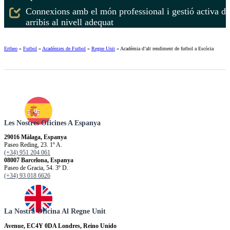
Connexions amb el món professional i gestió activa de l
arribis al nivell adequat
Ertheo
»
Futbol
»
Acadèmies de Futbol
»
Regne Unit
»
Acadèmia d’alt rendiment de futbol a Escòcia
Les Nostres Oficines A Espanya
29016 Màlaga, Espanya
Paseo Reding, 23. 1º A.
(+34) 951 204 061
08007 Barcelona, Espanya
Paseo de Gracia, 54. 3º D.
(+34) 93 018 6626
La Nostra Oficina Al Regne Unit
Avenue, EC4Y 0DA Londres, Reino Unido