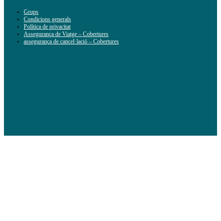
Grups
Condicions generals
Política de privacitat
Assegurança de Viatge – Cobertures
assegurança de cancel·lació – Cobertures