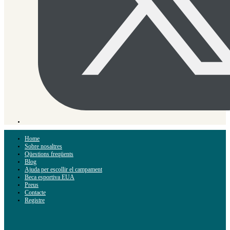
Home
Sobre nosaltres
Qüestions freqüents
Blog
Ajuda per escollir el campament
Beca esportiva EUA
Preus
Contacte
Registre