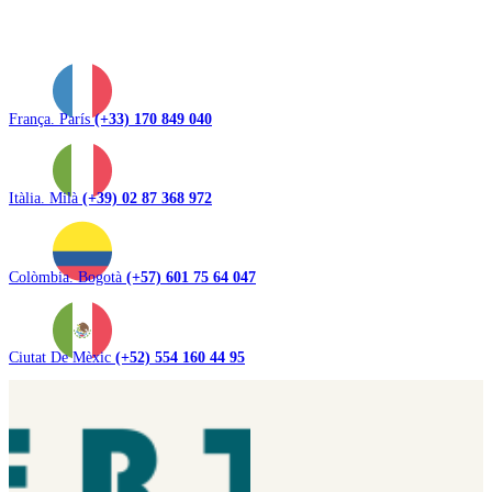
França. París
(+33) 170 849 040
Itàlia. Milà
(+39) 02 87 368 972
Colòmbia. Bogotà
(+57) 601 75 64 047
Ciutat De Mèxic
(+52) 554 160 44 95