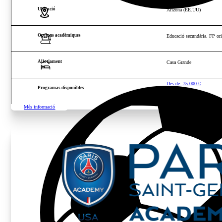
Ubicació
Arizona (EE.UU)
Opcions acadèmiques
Educació secundària. FP orie
Allotjament
Casa Grande
Des de:
75.000
€
Programas disponibles
Més informació