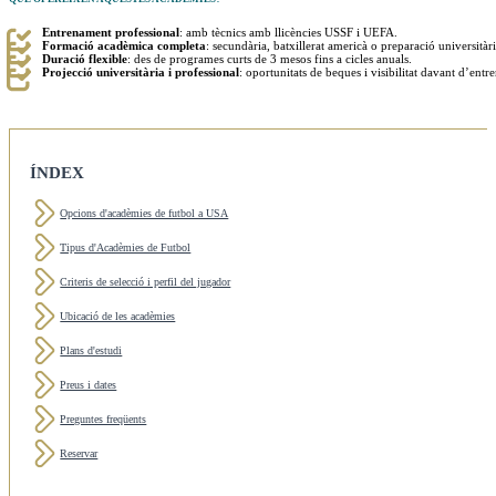
Entrenament professional
: amb tècnics amb llicències USSF i UEFA.
Formació acadèmica completa
: secundària, batxillerat americà o preparació universitàri
Duració flexible
: des de programes curts de 3 mesos fins a cicles anuals.
Projecció universitària i professional
: oportunitats de beques i visibilitat davant d’entre
ÍNDEX
Opcions d'acadèmies de futbol a USA
Tipus d'Acadèmies de Futbol
Criteris de selecció i perfil del jugador
Ubicació de les acadèmies
Plans d'estudi
Preus i dates
Preguntes freqüents
Reservar