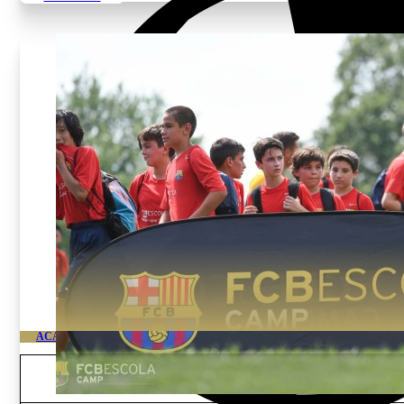
ACADÈMIA D’ALT RENDIMENT FC BARÇA USA
Edat i gènere
Nois i noies de 13 a 18 any