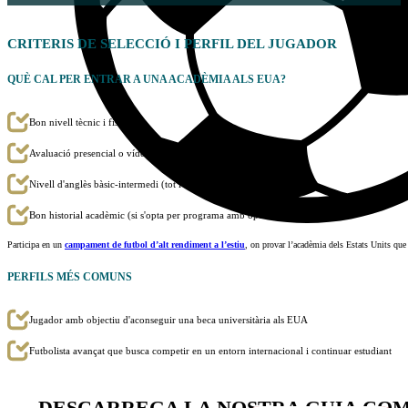
CRITERIS DE
SELECCIÓ
I PERFIL DEL JUGADOR
QUÈ CAL PER ENTRAR A UNA ACADÈMIA ALS EUA?
Bon nivell tècnic i físic.
Avaluació presencial o vídeo-avaluació a distància.
Nivell d'anglès bàsic-intermedi (tot i que no és excloent).
Bon historial acadèmic (si s'opta per programa amb opció universitària).
Participa en un
campament de futbol d’alt rendiment a l’estiu
, on provar l’acadèmia dels Estats Units que
PERFILS MÉS COMUNS
Jugador amb objectiu d'aconseguir una beca universitària als EUA
Futbolista avançat que busca competir en un entorn internacional i continuar estudiant