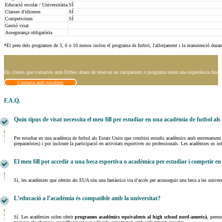
Educació escolar / Universitària
SÍ
Classes d'idiomes
SÍ
Competicions
SÍ
Gestió visat
Assegurança obligatòria
*El preu dels programes de 3, 6 o 10 mesos inclou el programa de futbol, ​​l'allotjament i la manutenció durant
Els clients que contacten amb Ertheo abans de reservar un campament o programa tenen una experiència final 
Contacta amb nosaltres
F.A.Q.
Quin tipus de visat necessita el meu fill per estudiar en una acadèmia de futbol a
Per estudiar en una acadèmia de futbol als Estats Units que combini estudis acadèmics amb entrenament es
preparatòries) i pot incloure la participació en activitats esportives no professionals. Les acadèmies us i
El meu fill pot accedir a una beca esportiva o acadèmica per estudiar i competir 
Sí, les acadèmies que oferim als EUA són una fantàstica via d’accés per aconseguir una beca a les univer
L’educació a l’acadèmia és compatible amb la universitat?
Sí. Les acadèmies solen oferir
programes acadèmics equivalents al high school nord-americà
, perme