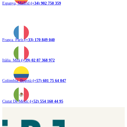
Espanya, Madrid
(+34) 902 750 359
França. París
(+33) 170 849 040
Itàlia. Milà
(+39) 02 87 368 972
Colòmbia. Bogotà
(+57) 601 75 64 047
Ciutat De Mèxic
(+52) 554 160 44 95