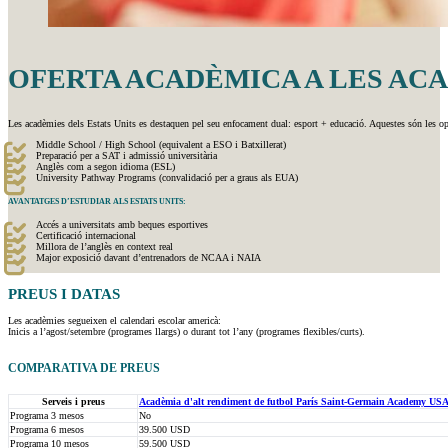
OFERTA ACADÈMICA A LES ACA
Les acadèmies dels Estats Units es destaquen pel seu enfocament dual: esport + educació. Aquestes són les
Middle School / High School (equivalent a ESO i Batxillerat)
Preparació per a SAT i admissió universitària
Anglès com a segon idioma (ESL)
University Pathway Programs (convalidació per a graus als EUA)
AVANTATGES D’ESTUDIAR ALS ESTATS UNITS:
Accés a universitats amb beques esportives
Certificació internacional
Millora de l’anglès en context real
Major exposició davant d’entrenadors de NCAA i NAIA
PREUS I
DATAS
Les acadèmies segueixen el calendari escolar americà:
Inicis a l’agost/setembre (programes llargs) o durant tot l’any (programes flexibles/curts).
COMPARATIVA DE PREUS
Serveis i preus
Acadèmia d'alt rendiment de futbol París Saint-Germain Academy USA
Programa 3 mesos
No
Programa 6 mesos
39.500 USD
Programa 10 mesos
59.500 USD