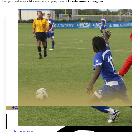
Compara acadèmies a diferents zones del país, incloent
Florida, Arizona o Virgínia
ACADÈMIA DE FUTBOL D’ALT RENDIMENT IMG FLORIDA
Des de:
70.500
$
Programas disponibles
Més informació