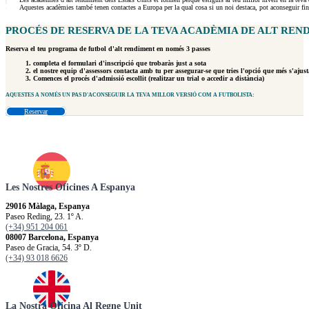
Aquestes acadèmies també tenen contactes a Europa per la qual cosa si un noi destaca, pot aconseguir fins
PROCÉS DE RESERVA DE LA TEVA ACADÈMIA DE
ALT REND
Reserva el teu programa de futbol d'alt rendiment en només 3 passes
completa el formulari d'inscripció que trobaràs just a sota
el nostre equip d'assessors contacta amb tu per assegurar-se que tries l'opció que més s'ajusta 
Comences el procés d'admissió escollit (realitzar un trial o accedir a distància)
AQUESTES A
NOMÉS UN PAS
D'ACONSEGUIR LA TEVA MILLOR VERSIÓ COM A FUTBOLISTA:
Reservar
Les Nostres Oficines A Espanya
29016 Màlaga, Espanya
Paseo Reding, 23. 1º A.
(+34) 951 204 061
08007 Barcelona, Espanya
Paseo de Gracia, 54. 3º D.
(+34) 93 018 6626
La Nostra Oficina Al Regne Unit