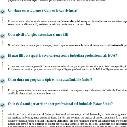
preparar els alumnes específicament per a l’accés universitari amb enfocament esportiu.
On viuen els estudiants? Com és la convivència?
Els estudiants internacionals solen viure a
residències dins del campus
. Aquestes residències estan sup
serveis com a alimentació, assistència mèdica i activitats extracurriculars.
Quin nivell d’anglès necessiteu el meu fill?
No cal un nivell avançat per començar, però sí que és recomanable tenir almenys un
nivell intermedi
per
El meu fill pot seguir la seva carrera com a futbolista professional als EUA?
Sí, encara que no està garantit. Les acadèmies estan dissenyades per formar atletes a nivell competitiu, i
El sistema universitari pot ser un trampolí cap a lligues professionals com la
MLS
o lligues europees, e
Quan dura un programa típic en una acadèmia de futbol?
Els programes solen durar entre un semestre acadèmic i uns quants anys, depenent de l’edat de l’estudiant
acadèmic abans d’aplicar a una universitat.
Quin és el camí per arribar a ser professional del futbol als Estats Units?
Als Estats Units, el camí cap al futbol professional sol començar a l’adolescència, a través de programes
universitats amb programes esportius forts. La via més comuna per arribar al professionalisme és a trav
jugadors desenvolupen el nivell i guanyen visibilitat. Els més destacats poden ser seleccionats per equ
Encara que també hi ha opcions de signar professional abans o fora del college, la majoria dels futbolist
Les acadèmies d’alt rendiment dels Estats Units et formen perquè estiguis al teu millor nivell en la teva e