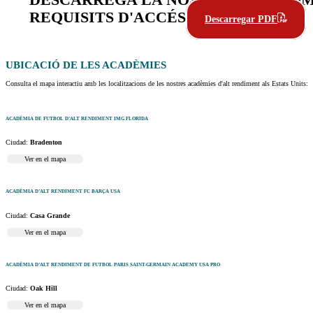
DESCARREGA LA NOSTRA GUIA COMP
REQUISITS D'ACCÉS
Descarregar PDF
UBICACIÓ
DE LES ACADÈMIES
Consulta el mapa interactiu amb les localitzacions de les nostres acadèmies d'alt rendiment als Estats Units:
ACADÈMIA DE FUTBOL D’ALT RENDIMENT IMG FLORIDA
Ciudad:
Bradenton
Ver en el mapa
ACADÈMIA D’ALT RENDIMENT FC BARÇA USA
Ciudad:
Casa Grande
Ver en el mapa
ACADÈMIA D’ALT RENDIMENT DE FUTBOL PARIS SAINT-GERMAIN ACADEMY USA PRO
Ciudad:
Oak Hill
Ver en el mapa