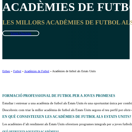
ACADÈMIES DE FUTB
LES MILLORS ACADÈMIES DE FUTBOL ALS E
Veure Opcions
Ertheo
»
Futbol
»
Acadèmies de Futbol
»
Acadèmies de futbol als Estats Units
FORMACIÓ
PROFESSIONAL
DE FUTBOL PER A JOVES PROMESES
Estudiar i entrenar a una acadèmia de futbol als Estats Units és una oportunitat única per co
Descobreix com triar la millor acadèmia de futbol als Estats Units segons el teu perfil pot obrir-
EN QUÈ CONSISTEIXEN LES
ACADÈMIES DE FUTBOL ALS ESTATS UNITS
?
Les acadèmies d’alt rendiment als Estats Units ofereixen programes integrals per a joves futbol
QUÈ OFEREIXEN AQUESTES ACADÈMIES?