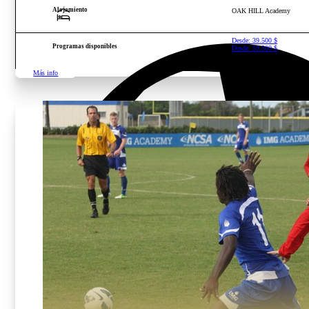
Alojamiento
OAK HILL Academy
Desde:
39.500
$
Programas disponibles
Desde:
59.500
$
Más info