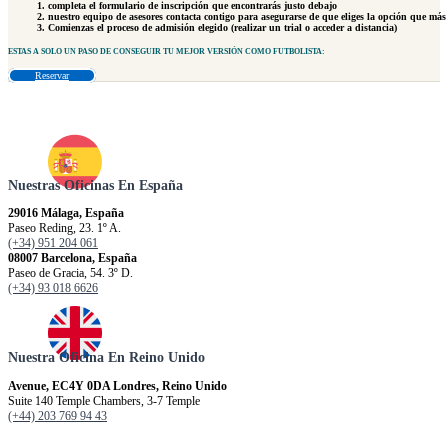
completa el formulario de inscripción que encontrarás justo debajo
nuestro equipo de asesores contacta contigo para asegurarse de que eliges la opción que más 
Comienzas el proceso de admisión elegido (realizar un trial o acceder a distancia)
ESTAS A
SOLO UN PASO
DE CONSEGUIR TU MEJOR VERSIÓN COMO FUTBOLISTA:
Reservar
Nuestras Oficinas En España
29016 Málaga, España
Paseo Reding, 23. 1º A.
(+34) 951 204 061
08007 Barcelona, España
Paseo de Gracia, 54. 3º D.
(+34) 93 018 6626
Nuestra Oficina En Reino Unido
Avenue, EC4Y 0DA Londres, Reino Unido
Suite 140 Temple Chambers, 3-7 Temple
(+44) 203 769 94 43