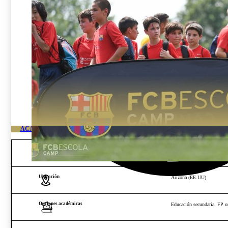
ACADEMIA DE ALTO RENDIMIENTO FC BARÇA USA
Edad y género
Chicos y chicas de 13 a 18
Ubicación
Arizona (EE.UU)
Opciones académicas
Educación secundaria. FP or