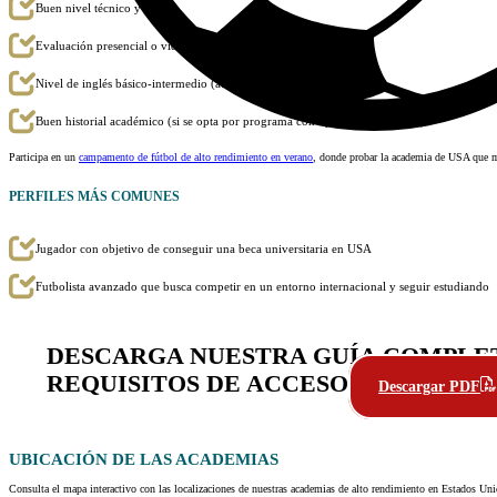
Buen nivel técnico y físico.
Evaluación presencial o vídeo-evaluación a distancia.
Nivel de inglés básico-intermedio (aunque no es excluyente).
Buen historial académico (si se opta por programa con opción universitaria).
Participa en un
campamento de fútbol de alto rendimiento en verano
, donde probar la academia de USA que má
PERFILES MÁS COMUNES
Jugador con objetivo de conseguir una beca universitaria en USA
Futbolista avanzado que busca competir en un entorno internacional y seguir estudiando
DESCARGA NUESTRA GUÍA COMPLETA
REQUISITOS DE ACCESO
Descargar PDF
UBICACIÓN
DE LAS ACADEMIAS
Consulta el mapa interactivo con las localizaciones de nuestras academias de alto rendimiento en Estados Uni