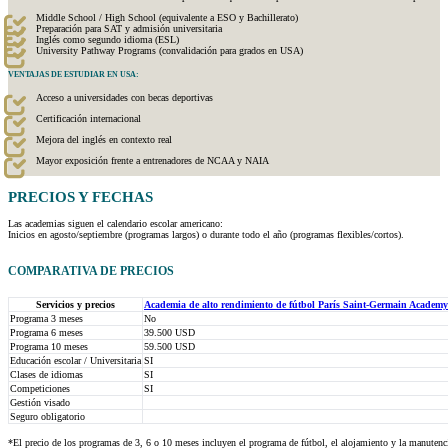
Middle School / High School (equivalente a ESO y Bachillerato)
Preparación para SAT y admisión universitaria
Inglés como segundo idioma (ESL)
University Pathway Programs (convalidación para grados en USA)
VENTAJAS DE ESTUDIAR EN USA:
Acceso a universidades con becas deportivas
Certificación internacional
Mejora del inglés en contexto real
Mayor exposición frente a entrenadores de NCAA y NAIA
PRECIOS Y
FECHAS
Las academias siguen el calendario escolar americano:
Inicios en agosto/septiembre (programas largos) o durante todo el año (programas flexibles/cortos).
COMPARATIVA DE PRECIOS
Servicios y precios
Academia de alto rendimiento de fútbol París Saint-Germain Academ
Programa 3 meses
No
Programa 6 meses
39.500 USD
Programa 10 meses
59.500 USD
Educación escolar / Universitaria
SI
Clases de idiomas
SI
Competiciones
SI
Gestión visado
Seguro obligatorio
*El precio de los programas de 3, 6 o 10 meses incluyen el programa de fútbol, el alojamiento y la manutenci