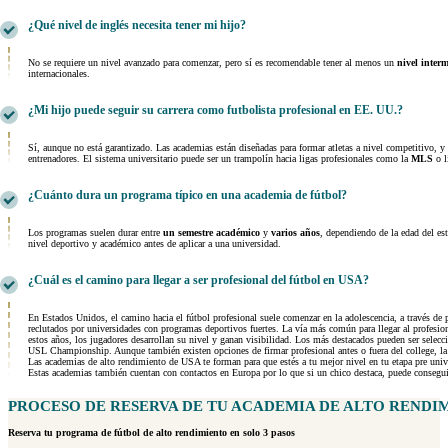
¿Qué nivel de inglés necesita tener mi hijo?
No se requiere un nivel avanzado para comenzar, pero sí es recomendable tener al menos un
nivel inter
internacionales.
¿Mi hijo puede seguir su carrera como futbolista profesional en EE. UU.?
Sí, aunque no está garantizado. Las academias están diseñadas para formar atletas a nivel competitivo, y
entrenadores. El sistema universitario puede ser un trampolín hacia ligas profesionales como la
MLS
o l
¿Cuánto dura un programa típico en una academia de fútbol?
Los programas suelen durar entre
un semestre académico
y
varios años
, dependiendo de la edad del es
nivel deportivo y académico antes de aplicar a una universidad.
¿Cuál es el camino para llegar a ser profesional del fútbol en USA?
En Estados Unidos, el camino hacia el fútbol profesional suele comenzar en la adolescencia, a través de 
reclutados por universidades con programas deportivos fuertes. La vía más común para llegar al profesi
estos años, los jugadores desarrollan su nivel y ganan visibilidad. Los más destacados pueden ser selec
USL Championship. Aunque también existen opciones de firmar profesional antes o fuera del college, la m
Las academias de alto rendimiento de USA te forman para que estés a tu mejor nivel en tu etapa pre unive
Estas academias también cuentan con contactos en Europa por lo que si un chico destaca, puede consegui
PROCESO DE RESERVA DE TU ACADEMIA DE
ALTO RENDIM
Reserva tu programa de fútbol de alto rendimiento en solo 3 pasos