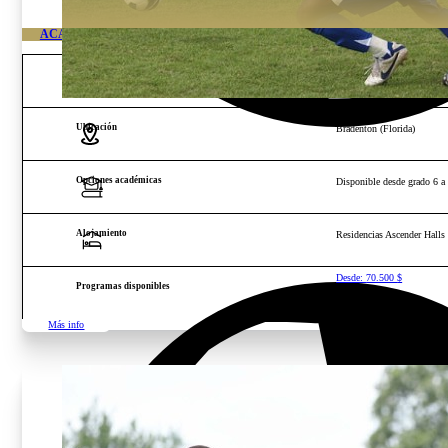
ACADEMIA DE FÚTBOL DE ALTO RENDIMIENTO IMG FLORIDA
Edad y género
Chicos y chicas de 10 a 18
Ubicación
Bradenton (Florida)
Opciones académicas
Disponible desde grado 6 a
Alojamiento
Residencias Ascender Halls
Desde:
70.500
$
Programas disponibles
Más info