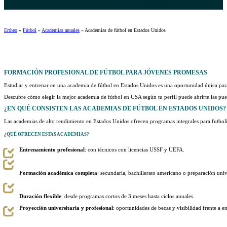
Ertheo
»
Fútbol
»
Academias anuales
»
Academias de fútbol en Estados Unidos
FORMACIÓN
PROFESIONAL
DE FÚTBOL PARA JÓVENES PROMESAS
Estudiar y entrenar en una academia de fútbol en Estados Unidos es una oportunidad única pa
Descubre cómo elegir la mejor academia de fútbol en USA según tu perfil puede abrirte las puer
¿EN QUÉ CONSISTEN LAS
ACADEMIAS DE FÚTBOL EN ESTADOS UNIDOS
?
Las academias de alto rendimiento en Estados Unidos ofrecen programas integrales para futboli
¿QUÉ OFRECEN ESTAS ACADEMIAS?
Entrenamiento profesional
: con técnicos con licencias USSF y UEFA.
Formación académica completa
: secundaria, bachillerato americano o preparación unive
Duración flexible
: desde programas cortos de 3 meses hasta ciclos anuales.
Proyección universitaria y profesional
: oportunidades de becas y visibilidad frente a en