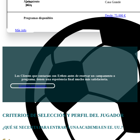
Alojamiento
Casa Grande
Desde:
75.000
€
Programas disponibles
Más info
Los Clientes que contactan con Ertheo antes de reservar un campamento o
programa, tienen una experiencia final mucho más satisfactoria.
Contacta con nosotros
CRITERIOS DE
SELECCIÓN
Y PERFIL DEL JUGADOR
¿QUÉ SE NECESITA PARA ENTRAR A UNA ACADEMIA EN EE. UU.?