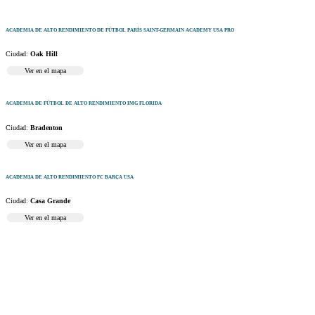
ACADEMIA DE ALTO RENDIMIENTO DE FÚTBOL PARÍS SAINT-GERMAIN ACADEMY USA PRO
Ciudad:
Oak Hill
Ver en el mapa
ACADEMIA DE FÚTBOL DE ALTO RENDIMIENTO IMG FLORIDA
Ciudad:
Bradenton
Ver en el mapa
ACADEMIA DE ALTO RENDIMIENTO FC BARÇA USA
Ciudad:
Casa Grande
Ver en el mapa