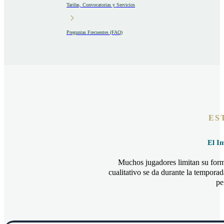
Tarifas, Convocatorias y Servicios
Preguntas Frecuentes (FAQ)
ES
El I
Muchos jugadores limitan su form
cualitativo se da durante la tempora
pe