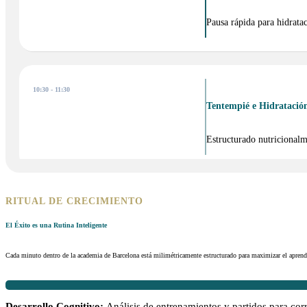
Pausa rápida para hidratac
10:30 - 11:30
Tentempié e Hidratación
Estructurado nutricionalm
RITUAL DE CRECIMIENTO
11:45 - 13:15
Entrenamiento de Perso
El Éxito es una Rutina Inteligente
Cada minuto dentro de la academia de Barcelona está milimétricamente estructurado para maximizar el aprendiza
Charlas formativas de acti
Desarrollo Cognitivo:
Análisis de entrenamientos y partidos para cor