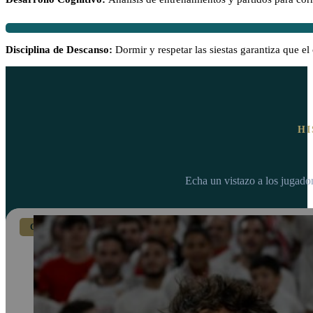
13:30 - 16:00
Almuerzo (Dieta Pautad
Disciplina de Descanso:
Dormir y respetar las siestas garantiza que el
Menú hipercalórico e hipe
HI
16:00 - 18:00
Prevención de Lesiones
Echa un vistazo a los jugado
Trabajo propioceptivo en 
CHAMPIONS LEAGUE
18:15 - 22:00
Merienda, Cena Equili
Regreso ordenado a la res