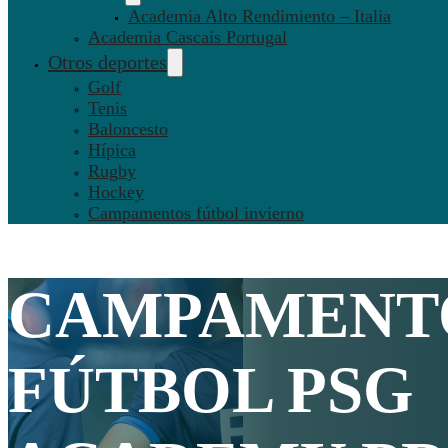
Academia Alto Rendimiento – Italia
Academia Cascais Portugal
Otros deportes
Golf
Tenis
Baloncesto
Hípica
Rugby
Hockey
Campamentos fútbol invierno
CAMPAMENT
FÚTBOL
PSG