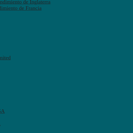
ndimiento de Inglaterra
dimiento de Francia
nited
SA
A