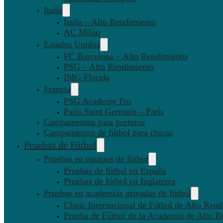
Italia
Italia – Alto Rendimiento
AC Milan
Estados Unidos
FC Barcelona – Alto Rendimiento
PSG – Alto Rendimiento
IMG Florida
Francia
PSG Academy Pro
París Saint Germain – París
Campamentos para porteros
Campamentos de fútbol para chicas
Pruebas de Fútbol
Pruebas en equipos de fútbol
Pruebas de fútbol en España
Pruebas de fútbol en Inglaterra
Pruebas en academias privadas de fútbol
Clinic Internacional de Fútbol de Alto Ren
Prueba de Fútbol de la Academia de Alto R