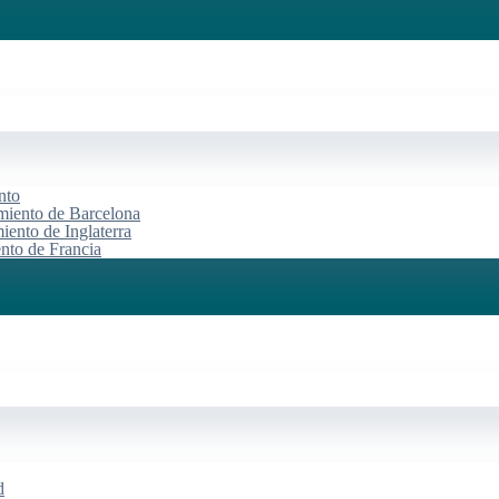
nto
miento de Barcelona
iento de Inglaterra
ento de Francia
d