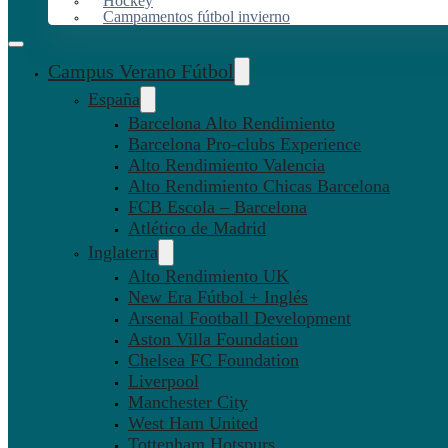
Hockey
Campamentos fútbol invierno
Campus Verano Fútbol
España
Barcelona Alto Rendimiento
Barcelona Pro-clubs Experience
Alto Rendimiento Valencia
Alto Rendimiento Chicas Barcelona
FCB Escola – Barcelona
Atlético de Madrid
Inglaterra
Alto Rendimiento UK
New Era Fútbol + Inglés
Arsenal Football Development
Aston Villa Foundation
Chelsea FC Foundation
Liverpool
Manchester City
West Ham United
Tottenham Hotspurs