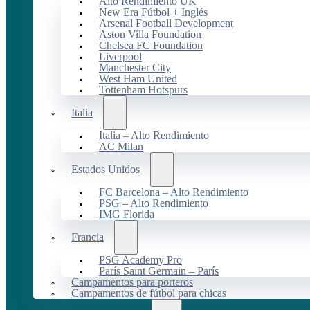
Alto Rendimiento UK
New Era Fútbol + Inglés
Arsenal Football Development
Aston Villa Foundation
Chelsea FC Foundation
Liverpool
Manchester City
West Ham United
Tottenham Hotspurs
Italia
Italia – Alto Rendimiento
AC Milan
Estados Unidos
FC Barcelona – Alto Rendimiento
PSG – Alto Rendimiento
IMG Florida
Francia
PSG Academy Pro
París Saint Germain – París
Campamentos para porteros
Campamentos de fútbol para chicas