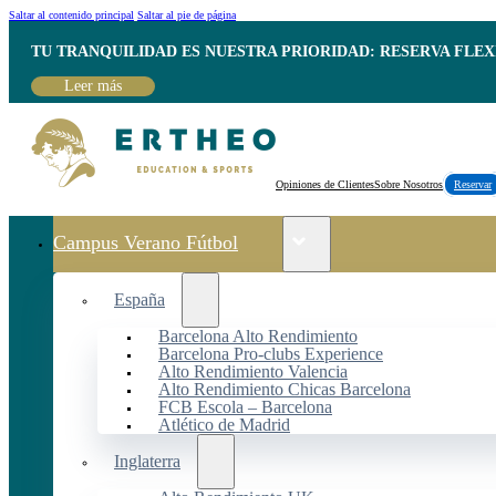
Saltar al contenido principal
Saltar al pie de página
TU TRANQUILIDAD ES NUESTRA PRIORIDAD: RESERVA FLEX
Leer más
Opiniones de Clientes
Sobre Nosotros
Reservar
Campus Verano Fútbol
España
Barcelona Alto Rendimiento
Barcelona Pro-clubs Experience
Alto Rendimiento Valencia
Alto Rendimiento Chicas Barcelona
FCB Escola – Barcelona
Atlético de Madrid
Inglaterra