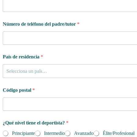
Número de teléfono del padre/tutor
*
País de residencia
*
Selecciona un país…
e
Código postal
*
l
p
o
l
í
t
¿Qué nivel tiene el deportista?
*
i
c
Principiante
Intermedio
Avanzado
Élite/Profesional