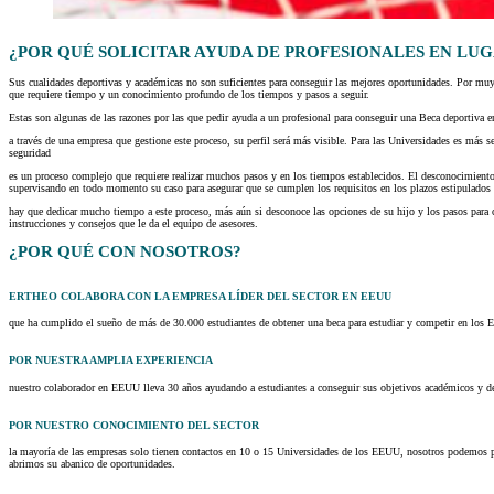
¿POR QUÉ SOLICITAR AYUDA DE PROFESIONALES EN LUG
Sus cualidades deportivas y académicas no son suficientes para conseguir las mejores oportunidades. Por muy
que requiere tiempo y un conocimiento profundo de los tiempos y pasos a seguir.
Estas son algunas de las razones por las que pedir ayuda a un profesional para conseguir una Beca deportiv
a través de una empresa que gestione este proceso, su perfil será más visible. Para las Universidades es más 
seguridad
es un proceso complejo que requiere realizar muchos pasos y en los tiempos establecidos. El desconocimiento 
supervisando en todo momento su caso para asegurar que se cumplen los requisitos en los plazos estipulados
hay que dedicar mucho tiempo a este proceso, más aún si desconoce las opciones de su hijo y los pasos para c
instrucciones y consejos que le da el equipo de asesores.
¿POR QUÉ CON NOSOTROS?
ERTHEO COLABORA CON LA EMPRESA LÍDER DEL SECTOR EN EEUU
que ha cumplido el sueño de más de 30.000 estudiantes de obtener una beca para estudiar y competir en los EE
POR NUESTRA AMPLIA EXPERIENCIA
nuestro colaborador en EEUU lleva 30 años ayudando a estudiantes a conseguir sus objetivos académicos y de
POR NUESTRO CONOCIMIENTO DEL SECTOR
la mayoría de las empresas solo tienen contactos en 10 o 15 Universidades de los EEUU, nosotros podemos pr
abrimos su abanico de oportunidades.