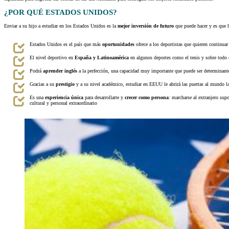
¿POR QUÉ ESTADOS UNIDOS?
Enviar a su hijo a estudiar en los Estados Unidos es la
mejor inversión de futuro
que puede hacer y es que h
Estados Unidos es el país que más
oportunidades
ofrece a los deportistas que quieren continuar 
El nivel deportivo en
España y Latinoamérica
en algunos deportes como el tenis y sobre todo
Podrá
aprender inglés
a la perfección, una capacidad muy importante que puede ser determinante
Gracias a su
prestigio
y a su nivel académico, estudiar en EEUU le abrirá las puertas al mundo l
Es una
experiencia única
para desarrollarte y
crecer como persona
: marcharse al extranjero sup
cultural y personal extraordinario