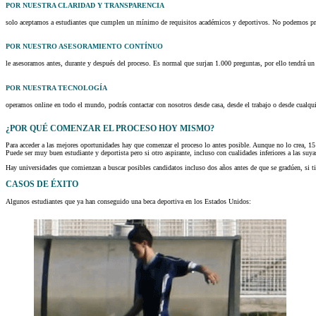
POR NUESTRA CLARIDAD Y TRANSPARENCIA
solo aceptamos a estudiantes que cumplen un mínimo de requisitos académicos y deportivos. No podemos prom
POR NUESTRO ASESORAMIENTO CONTÍNUO
le asesoramos antes, durante y después del proceso. Es normal que surjan 1.000 preguntas, por ello tendrá un 
POR NUESTRA TECNOLOGÍA
operamos online en todo el mundo, podrás contactar con nosotros desde casa, desde el trabajo o desde cualquier
¿POR QUÉ COMENZAR EL PROCESO HOY MISMO?
Para acceder a las mejores oportunidades hay que comenzar el proceso lo antes posible. Aunque no lo crea, 15
Puede ser muy buen estudiante y deportista pero si otro aspirante, incluso con cualidades inferiores a las su
Hay universidades que comienzan a buscar posibles candidatos incluso dos años antes de que se gradúen, si ti
CASOS DE ÉXITO
Algunos estudiantes que ya han conseguido una beca deportiva en los Estados Unidos: