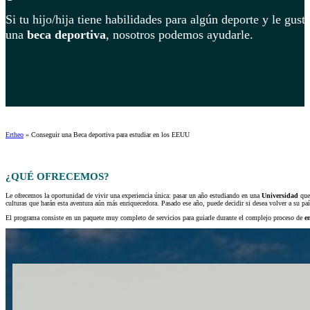
Si tu hijo/hija tiene habilidades para algún deporte y le gu
una
beca deportiva
, nosotros podemos ayudarle.
Ertheo
»
Conseguir una Beca deportiva para estudiar en los EEUU
¿QUÉ OFRECEMOS?
Le ofrecemos la oportunidad de vivir una experiencia única: pasar un año estudiando en una
Universidad
que
culturas que harán esta aventura aún más enriquecedora. Pasado ese año, puede decidir si desea volver a su paí
El programa consiste en un paquete muy completo de servicios para guiarle durante el complejo proceso de
e