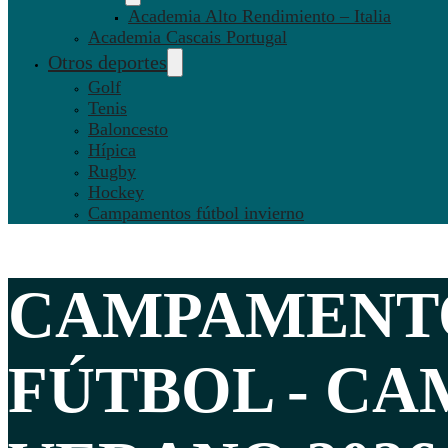
Academia Alto Rendimiento – Italia
Academia Cascais Portugal
Otros deportes
Golf
Tenis
Baloncesto
Hípica
Rugby
Hockey
Campamentos fútbol invierno
CAMPAMENT
FÚTBOL -
CA