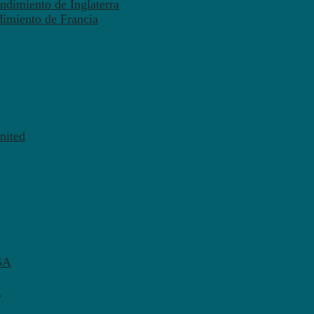
ndimiento de Inglaterra
dimiento de Francia
nited
SA
A