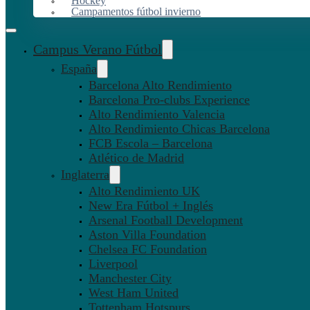
Hockey
Campamentos fútbol invierno
Campus Verano Fútbol
España
Barcelona Alto Rendimiento
Barcelona Pro-clubs Experience
Alto Rendimiento Valencia
Alto Rendimiento Chicas Barcelona
FCB Escola – Barcelona
Atlético de Madrid
Inglaterra
Alto Rendimiento UK
New Era Fútbol + Inglés
Arsenal Football Development
Aston Villa Foundation
Chelsea FC Foundation
Liverpool
Manchester City
West Ham United
Tottenham Hotspurs