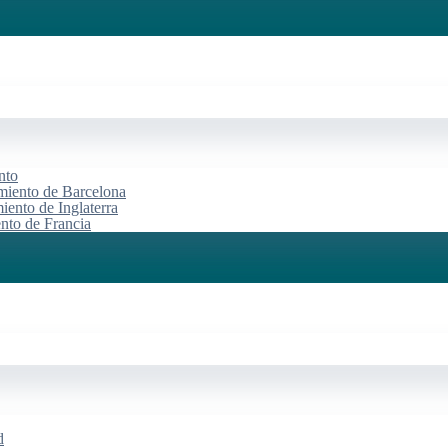
nto
miento de Barcelona
iento de Inglaterra
ento de Francia
d