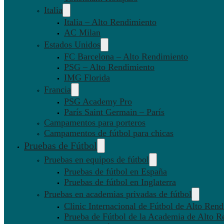
Italia
Italia – Alto Rendimiento
AC Milan
Estados Unidos
FC Barcelona – Alto Rendimiento
PSG – Alto Rendimiento
IMG Florida
Francia
PSG Academy Pro
París Saint Germain – París
Campamentos para porteros
Campamentos de fútbol para chicas
Pruebas de Fútbol
Pruebas en equipos de fútbol
Pruebas de fútbol en España
Pruebas de fútbol en Inglaterra
Pruebas en academias privadas de fútbol
Clinic Internacional de Fútbol de Alto Ren
Prueba de Fútbol de la Academia de Alto R