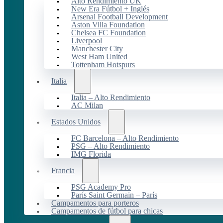
Alto Rendimiento UK
New Era Fútbol + Inglés
Arsenal Football Development
Aston Villa Foundation
Chelsea FC Foundation
Liverpool
Manchester City
West Ham United
Tottenham Hotspurs
Italia
Italia – Alto Rendimiento
AC Milan
Estados Unidos
FC Barcelona – Alto Rendimiento
PSG – Alto Rendimiento
IMG Florida
Francia
PSG Academy Pro
París Saint Germain – París
Campamentos para porteros
Campamentos de fútbol para chicas