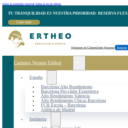
Saltar al contenido principal
Saltar al pie de página
TU TRANQUILIDAD ES NUESTRA PRIORIDAD: RESERVA FLEX
Leer más
Opiniones de Clientes
Sobre Nosotros
Reservar
Campus Verano Fútbol
España
Barcelona Alto Rendimiento
Barcelona Pro-clubs Experience
Alto Rendimiento Valencia
Alto Rendimiento Chicas Barcelona
FCB Escola – Barcelona
Atlético de Madrid
Inglaterra