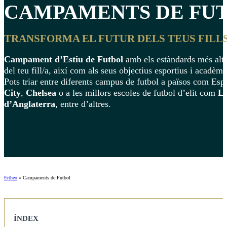
CAMPAMENTS DE FUT
TRANSFORMA EL FUTUR DELS TEUS FILLS
Campament d’Estiu de Futbol
amb els estàndards més alts 
del teu fill/a, així com als seus objectius esportius i acadèmi
Pots triar entre diferents campus de futbol a països com Es
City
,
Chelsea
o a les millors escoles de futbol d’elit com
L’
d’Anglaterra
, entre d’altres.
Ertheo
»
Campaments de Futbol
ÍNDEX