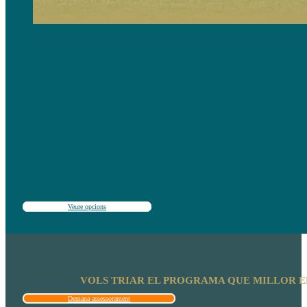
Campus dirigits a joves fans de tot el món interessats a conèixer la història, filosofia de joc i instal·lac
Inclou entrenament, classes d´idiomes opcionals i moltes activitats d´oci.
Indicat per a nivells de futbol des de principiant fins a intermedi-alt.
Veure opcions
VOLS TRIAR EL PROGRAMA QUE MILLOR ENC
Demana assessorament