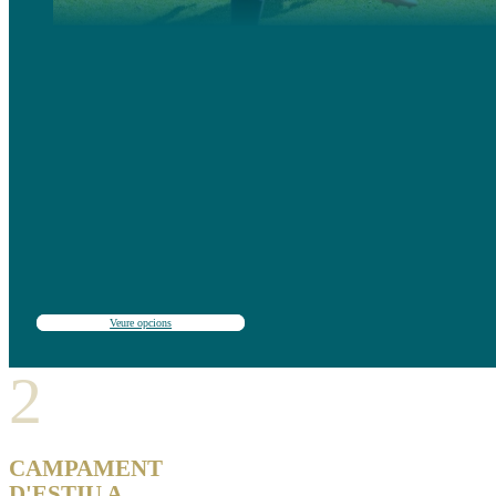
Campaments d´alt rendiment, intensius i exigents, 100% enfocats a millorar les habilitats futbolístique
Inclouen sessions d’entrenament, condicionament físic, anàlisi estratègica i competicions.
Adequats per a nivells futbolístics des d’intermedi-alt fins a elit.
Veure opcions
2
CAMPAMENT
D'ESTIU A