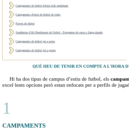
Campaments de futbol d'estiu d'alt rendiment
Campaments d'estiu de futbol de clubs
Proves de futbol
Acadèmies d'Alt Rendiment de Futbol - Programes de curta o llarga durada
Campaments de futbol per a noies
Campaments de futbol per a porter
QUÈ HEU DE TENIR EN COMPTE A L'HORA D
Hi ha dos tipus de campus d’estiu de futbol, ​​els
campame
excel·lents opcions però estan enfocats per a perfils de juga
1
CAMPAMENTS