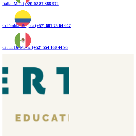
Itàlia. Milà
(+39) 02 87 368 972
Colòmbia. Bogotà
(+57) 601 75 64 047
Ciutat De Mèxic
(+52) 554 160 44 95