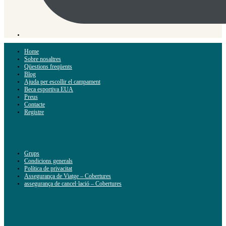
Home
Sobre nosaltres
Qüestions freqüents
Blog
Ajuda per escollir el campament
Beca esportiva EUA
Preus
Contacte
Registre
Grups
Condicions generals
Política de privacitat
Assegurança de Viatge – Cobertures
assegurança de cancel·lació – Cobertures