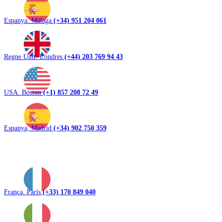
Espanya. Màlaga
(+34) 951 204 061
Regne Unit. Londres
(+44) 203 769 94 43
USA. Boston
(+1) 857 208 72 49
Espanya, Madrid
(+34) 902 750 359
França. París
(+33) 170 849 040