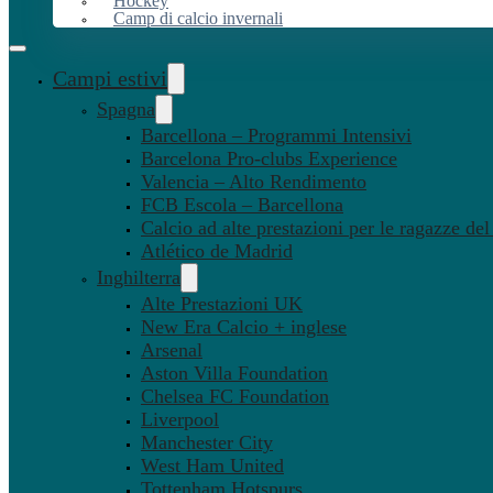
Hockey
Camp di calcio invernali
Campi estivi
Spagna
Barcellona – Programmi Intensivi
Barcelona Pro-clubs Experience
Valencia – Alto Rendimento
FCB Escola – Barcellona
Calcio ad alte prestazioni per le ragazze de
Atlético de Madrid
Inghilterra
Alte Prestazioni UK
New Era Calcio + inglese
Arsenal
Aston Villa Foundation
Chelsea FC Foundation
Liverpool
Manchester City
West Ham United
Tottenham Hotspurs