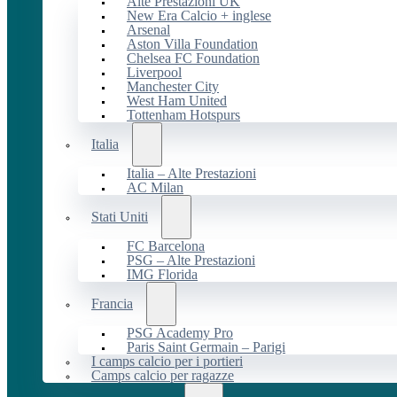
Alte Prestazioni UK
New Era Calcio + inglese
Arsenal
Aston Villa Foundation
Chelsea FC Foundation
Liverpool
Manchester City
West Ham United
Tottenham Hotspurs
Italia
Italia – Alte Prestazioni
AC Milan
Stati Uniti
FC Barcelona
PSG – Alte Prestazioni
IMG Florida
Francia
PSG Academy Pro
Paris Saint Germain – Parigi
I camps calcio per i portieri
Camps calcio per ragazze