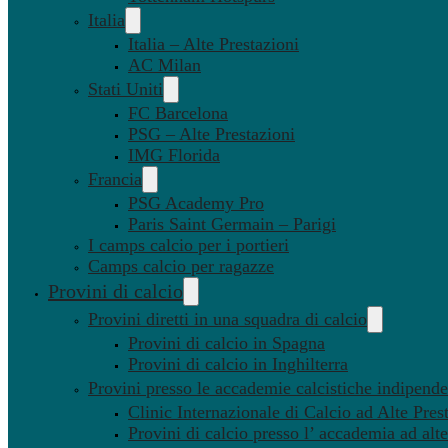
Italia
Italia – Alte Prestazioni
AC Milan
Stati Uniti
FC Barcelona
PSG – Alte Prestazioni
IMG Florida
Francia
PSG Academy Pro
Paris Saint Germain – Parigi
I camps calcio per i portieri
Camps calcio per ragazze
Provini di calcio
Provini diretti in una squadra di calcio
Provini di calcio in Spagna
Provini di calcio in Inghilterra
Provini presso le accademie calcistiche indipenden
Clinic Internazionale di Calcio ad Alte Pres
Provini di calcio presso l’ accademia ad alte