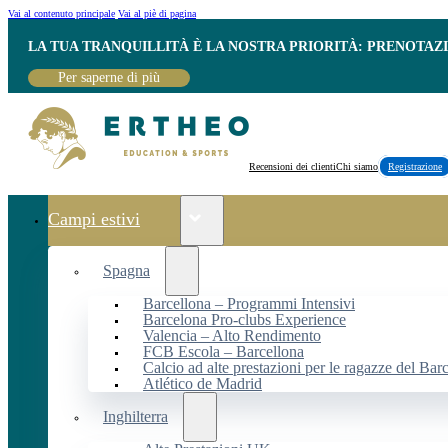
Vai al contenuto principale
Vai al piè di pagina
LA TUA TRANQUILLITÀ È LA NOSTRA PRIORITÀ: PRENOTAZ
Per saperne di più
Recensioni dei clienti
Chi siamo
Registrazione
Campi estivi
Spagna
Barcellona – Programmi Intensivi
Barcelona Pro-clubs Experience
Valencia – Alto Rendimento
FCB Escola – Barcellona
Calcio ad alte prestazioni per le ragazze del Bar
Atlético de Madrid
Inghilterra