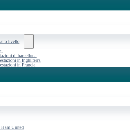
alto livello
ni
tazioni di barcellona
estazioni in Inghilterra
restazioni in Francia
st Ham United