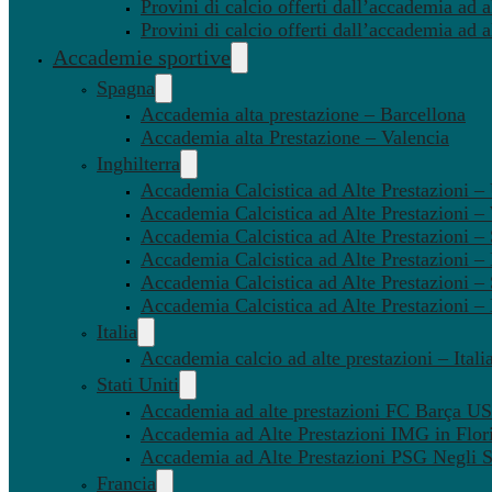
Provini di calcio offerti dall’accademia ad al
Provini di calcio offerti dall’accademia ad a
Accademie sportive
Spagna
Accademia alta prestazione – Barcellona
Accademia alta Prestazione – Valencia
Inghilterra
Accademia Calcistica ad Alte Prestazioni 
Accademia Calcistica ad Alte Prestazioni 
Accademia Calcistica ad Alte Prestazioni –
Accademia Calcistica ad Alte Prestazioni – 
Accademia Calcistica ad Alte Prestazioni –
Accademia Calcistica ad Alte Prestazioni –
Italia
Accademia calcio ad alte prestazioni – Itali
Stati Uniti
Accademia ad alte prestazioni FC Barça U
Accademia ad Alte Prestazioni IMG in Flor
Accademia ad Alte Prestazioni PSG Negli St
Francia