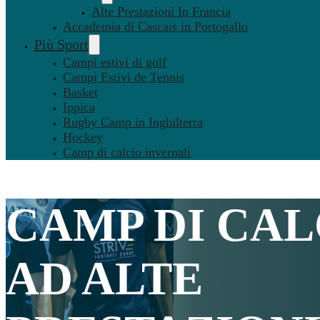
Alte Prestazioni In Francia
Accademia di Cascais in Portogallo
Più Sport
Campi estivi di golf
Campi Estivi de Tennis
Basket
Ippica
Rugby Camp in Inghilterra
Hockey
Camp di calcio invernali
CAMP DI CAL
AD
ALTE