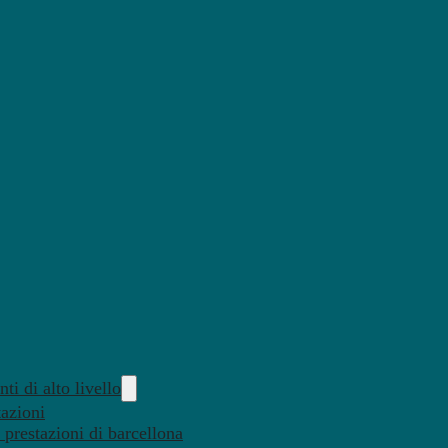
ti di alto livello
tazioni
 prestazioni di barcellona