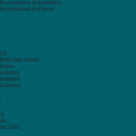
te prestazioni in Inghilterra
lte prestazioni in Francia
– UK
– West Ham United
 Scozia
Leicester
 Stamford
 Liverpool
a
SA
ida
ati Uniti