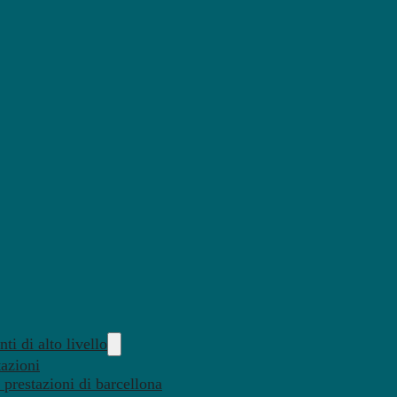
ti di alto livello
tazioni
 prestazioni di barcellona