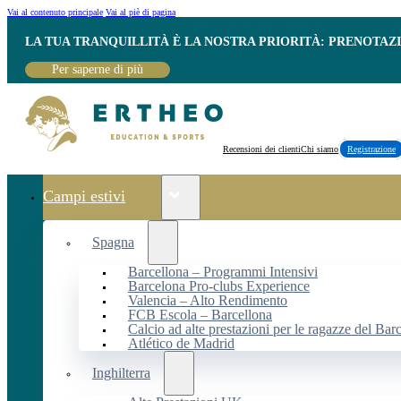
Vai al contenuto principale
Vai al piè di pagina
LA TUA TRANQUILLITÀ È LA NOSTRA PRIORITÀ: PRENOTAZ
Per saperne di più
Recensioni dei clienti
Chi siamo
Registrazione
Campi estivi
Spagna
Barcellona – Programmi Intensivi
Barcelona Pro-clubs Experience
Valencia – Alto Rendimento
FCB Escola – Barcellona
Calcio ad alte prestazioni per le ragazze del Bar
Atlético de Madrid
Inghilterra