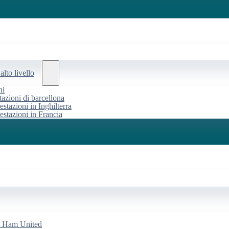
alto livello
ni
tazioni di barcellona
estazioni in Inghilterra
restazioni in Francia
st Ham United