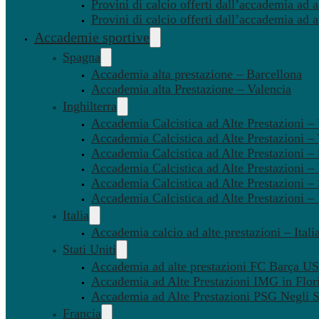
Provini di calcio offerti dall’accademia ad al
Provini di calcio offerti dall’accademia ad a
Accademie sportive
Spagna
Accademia alta prestazione – Barcellona
Accademia alta Prestazione – Valencia
Inghilterra
Accademia Calcistica ad Alte Prestazioni 
Accademia Calcistica ad Alte Prestazioni 
Accademia Calcistica ad Alte Prestazioni –
Accademia Calcistica ad Alte Prestazioni – 
Accademia Calcistica ad Alte Prestazioni –
Accademia Calcistica ad Alte Prestazioni –
Italia
Accademia calcio ad alte prestazioni – Itali
Stati Uniti
Accademia ad alte prestazioni FC Barça U
Accademia ad Alte Prestazioni IMG in Flor
Accademia ad Alte Prestazioni PSG Negli St
Francia