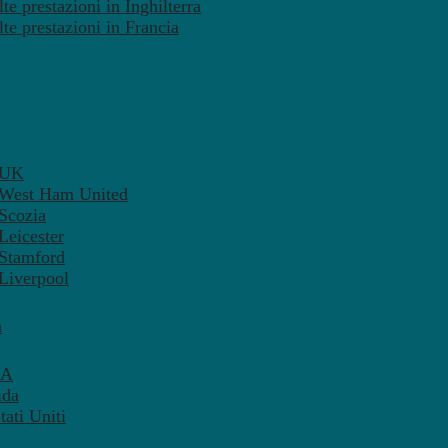
te prestazioni in Inghilterra
lte prestazioni in Francia
– UK
– West Ham United
 Scozia
Leicester
 Stamford
 Liverpool
a
SA
ida
ati Uniti