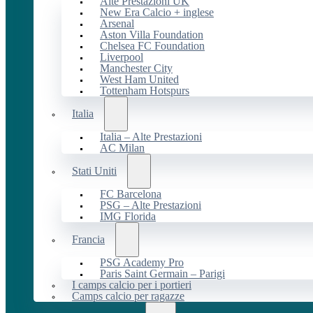
Alte Prestazioni UK
New Era Calcio + inglese
Arsenal
Aston Villa Foundation
Chelsea FC Foundation
Liverpool
Manchester City
West Ham United
Tottenham Hotspurs
Italia
Italia – Alte Prestazioni
AC Milan
Stati Uniti
FC Barcelona
PSG – Alte Prestazioni
IMG Florida
Francia
PSG Academy Pro
Paris Saint Germain – Parigi
I camps calcio per i portieri
Camps calcio per ragazze