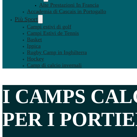
Alte Prestazioni In Francia
Accademia di Cascais in Portogallo
Più Sport
Campi estivi di golf
Campi Estivi de Tennis
Basket
Ippica
Rugby Camp in Inghilterra
Hockey
Camp di calcio invernali
I CAMPS CAL
PER I
PORTIE