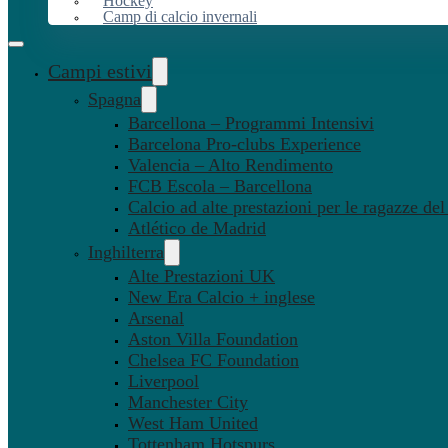
Hockey
Camp di calcio invernali
Campi estivi
Spagna
Barcellona – Programmi Intensivi
Barcelona Pro-clubs Experience
Valencia – Alto Rendimento
FCB Escola – Barcellona
Calcio ad alte prestazioni per le ragazze de
Atlético de Madrid
Inghilterra
Alte Prestazioni UK
New Era Calcio + inglese
Arsenal
Aston Villa Foundation
Chelsea FC Foundation
Liverpool
Manchester City
West Ham United
Tottenham Hotspurs