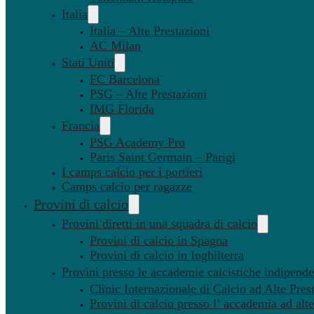
Italia
Italia – Alte Prestazioni
AC Milan
Stati Uniti
FC Barcelona
PSG – Alte Prestazioni
IMG Florida
Francia
PSG Academy Pro
Paris Saint Germain – Parigi
I camps calcio per i portieri
Camps calcio per ragazze
Provini di calcio
Provini diretti in una squadra di calcio
Provini di calcio in Spagna
Provini di calcio in Inghilterra
Provini presso le accademie calcistiche indipenden
Clinic Internazionale di Calcio ad Alte Pres
Provini di calcio presso l’ accademia ad alte