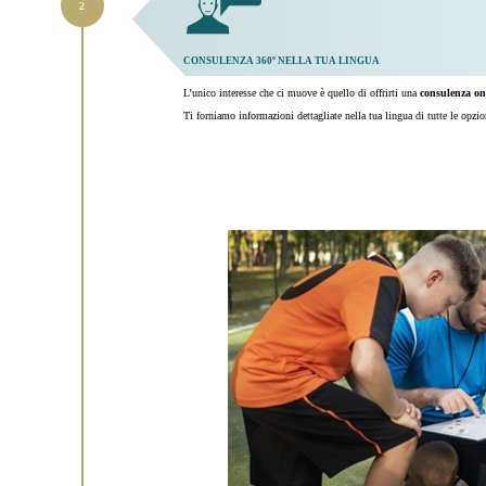
CONSULENZA 360º NELLA TUA LINGUA
L’unico interesse che ci muove è quello di offrirti una
consulenza one
Ti forniamo informazioni dettagliate nella tua lingua di tutte le opzio