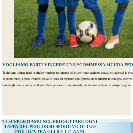
VOGLIAMO FARTI VINCERE UNA SCOMMESSA SICURA PER I
Ti aiutiamo a tirare fuori la miglior versione nel mondo dello sport con soggiorni annuali o stagionali in pre
In questi centri, i buoni risultati scolastici sono un requisito obbligatorio per continuare lo sviluppo sportivo
Questo gli darà sicurezza per il suo futuro personale e professionale, sia dentro che fuori dal campo da gioco.
TI SUPPORTIAMO
NEL PROGETTARE OGNI
TAPPA DEL PERCORSO SPORTIVO DI TUO
FIGLIO/A TRA GLI 8 E I 21 ANNI