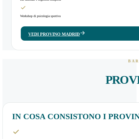
Workshop di psicologia sportiva
VEDI PROVINO MADRID
BAR
PROV
IN COSA CONSISTONO I PROVIN