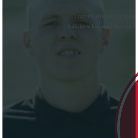
Provini ufficiali in Spagn
LaLiga e LaLiga2. La tua ve