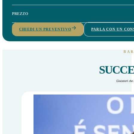
PREZZO
CHIEDI UN PREVENTIVO
PARLA CON UN CO
BAR
SUCCE
Giocatori che 