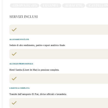
GIRONA FC (1ª)
LEGANÉS
ALBACETE
CASTELLÓ
SERVIZI INCLUSI
ALLENAMENTO ÉLITE
Sedute di alto rendimento, partite e report analitico finale.
ALLOGGIO PROFESSIONALE
Hotel Samba (Lloret de Mar) in pensione completa.
LOGISTICA COMPLETA
Transfer dall’aeroporto El Prat, divise ufficiali e lavanderia.