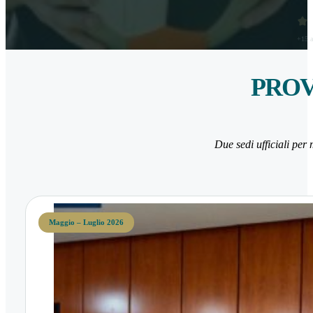
+15 a
PROV
Due sedi ufficiali per 
Maggio – Luglio 2026