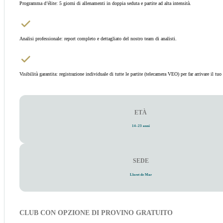
Programma d’élite: 5 giorni di allenamenti in doppia seduta e partite ad alta intensità.
Analisi professionale: report completo e dettagliato del nostro team di analisti.
Visibilità garantita: registrazione individuale di tutte le partite (telecamera VEO) per far arrivare il tu
ETÀ
14–23 anni
SEDE
Lloret de Mar
CLUB CON OPZIONE DI PROVINO GRATUITO