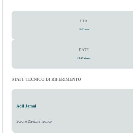
ETÀ
11–23 anni
DATE
23–27 giugno
STAFF TECNICO DI RIFERIMENTO
Adil Jamai
Scout e Direttore Tecnico