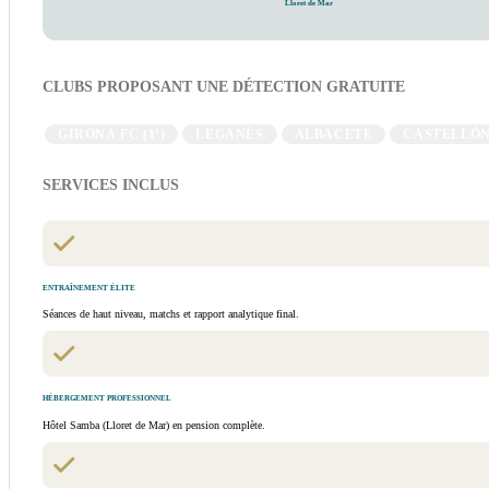
Lloret de Mar
CLUBS PROPOSANT UNE DÉTECTION GRATUITE
GIRONA FC (1ª)
LEGANÉS
ALBACETE
CASTELLÓ
SERVICES INCLUS
ENTRAÎNEMENT ÉLITE
Séances de haut niveau, matchs et rapport analytique final.
HÉBERGEMENT PROFESSIONNEL
Hôtel Samba (Lloret de Mar) en pension complète.