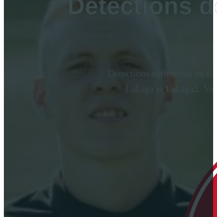
Détections d
Détections officielles en E
LaLiga et LaLiga2. Votr