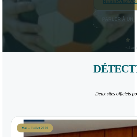
RÉSERVEZ VOT
PARLER À UN 
+15 ans d
DÉTECTI
Deux sites officiels p
Mai – Juillet 2026