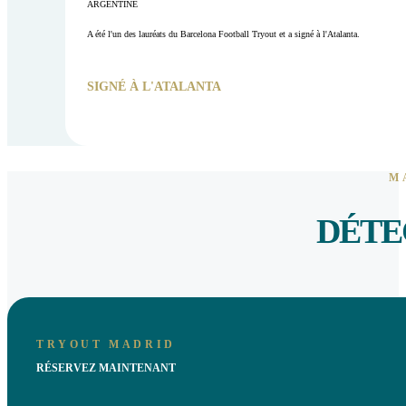
ARGENTINE
A été l'un des lauréats du Barcelona Football Tryout et a signé à l'Atalanta.
SIGNÉ À L'ATALANTA
M
DÉTE
TRYOUT MADRID
RÉSERVEZ MAINTENANT