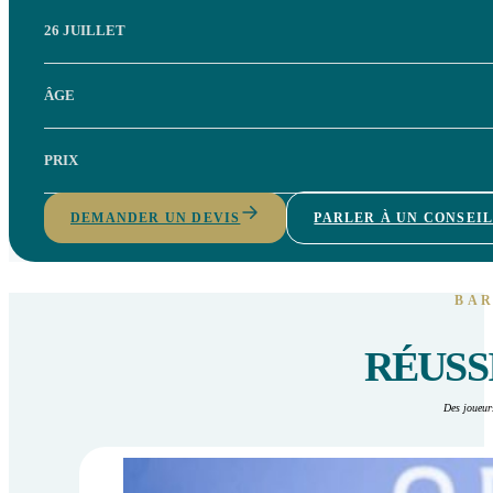
26 JUILLET
ÂGE
PRIX
DEMANDER UN DEVIS
PARLER À UN CONSEI
BAR
RÉUSS
Des joueurs