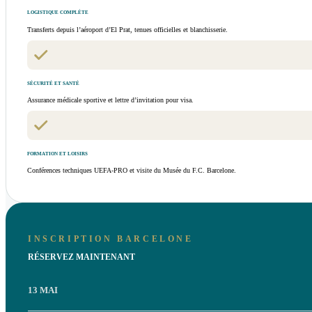
LOGISTIQUE COMPLÈTE
Transferts depuis l’aéroport d’El Prat, tenues officielles et blanchisserie.
SÉCURITÉ ET SANTÉ
Assurance médicale sportive et lettre d’invitation pour visa.
FORMATION ET LOISIRS
Conférences techniques UEFA-PRO et visite du Musée du F.C. Barcelone.
INSCRIPTION BARCELONE
RÉSERVEZ MAINTENANT
13 MAI