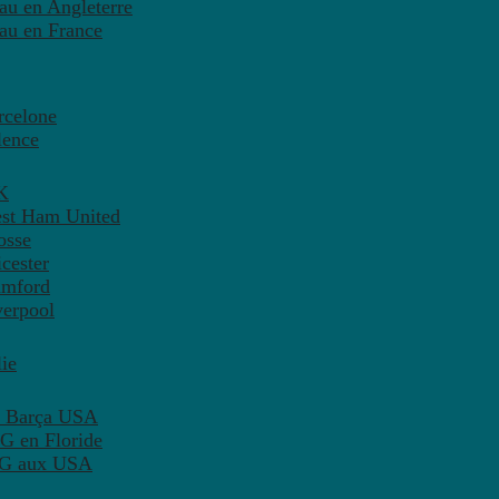
eau en Angleterre
eau en France
rcelone
lence
K
est Ham United
osse
cester
amford
verpool
ie
C Barça USA
G en Floride
PSG aux USA