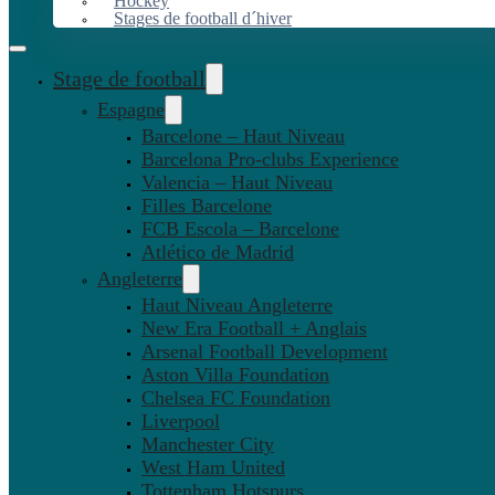
Hockey
Stages de football d´hiver
Stage de football
Espagne
Barcelone – Haut Niveau
Barcelona Pro-clubs Experience
Valencia – Haut Niveau
Filles Barcelone
FCB Escola – Barcelone
Atlético de Madrid
Angleterre
Haut Niveau Angleterre
New Era Football + Anglais
Arsenal Football Development
Aston Villa Foundation
Chelsea FC Foundation
Liverpool
Manchester City
West Ham United
Tottenham Hotspurs