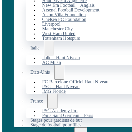
Haut Niveau Angleterre
New Era Football + Anglais
Arsenal Football Development
Aston Villa Foundation
Chelsea FC Foundation
Liverpool
Manchester City
West Ham United
Tottenham Hotspurs
Italie
Italie – Haut Niveau
AC Milan
Etats-Unis
FC Barcelone Officiel Haut Niveau
PSG – Haut Niveau
IMG Floride
France
PSG Academy Pro
Paris Saint Germain – Paris
Stages pour gardiens de but
Stage de football pour filles