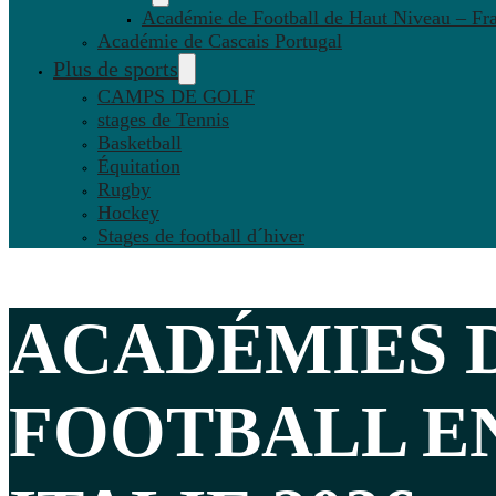
Académie de Football de Haut Niveau – Fr
Académie de Cascais Portugal
Plus de sports
CAMPS DE GOLF
stages de Tennis
Basketball
Équitation
Rugby
Hockey
Stages de football d´hiver
ACADÉMIES 
FOOTBALL E