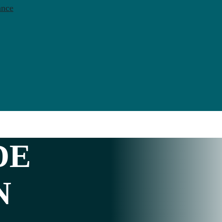
ance
DE
N