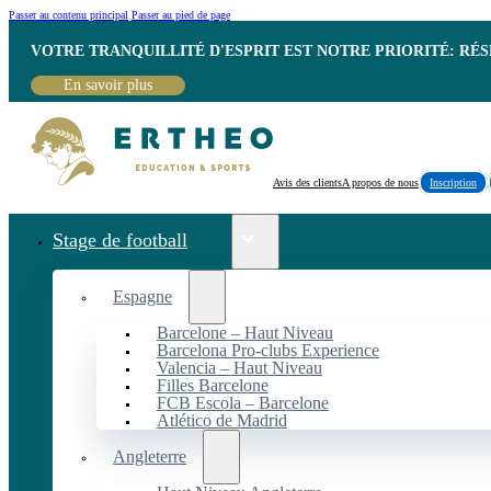
Passer au contenu principal
Passer au pied de page
VOTRE TRANQUILLITÉ D'ESPRIT EST NOTRE PRIORITÉ: RÉ
En savoir plus
Avis des clients
A propos de nous
Inscription
Stage de football
Espagne
Barcelone – Haut Niveau
Barcelona Pro-clubs Experience
Valencia – Haut Niveau
Filles Barcelone
FCB Escola – Barcelone
Atlético de Madrid
Angleterre