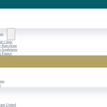
tes
l Clinic
de Barcelone
n Angleterre
n France
one
e
Ham United