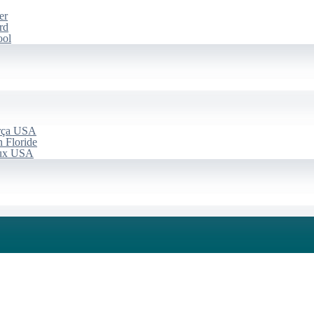
er
rd
ool
arça USA
 Floride
aux USA