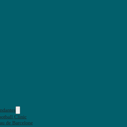
endantes
otball Clinic
eau de Barcelone