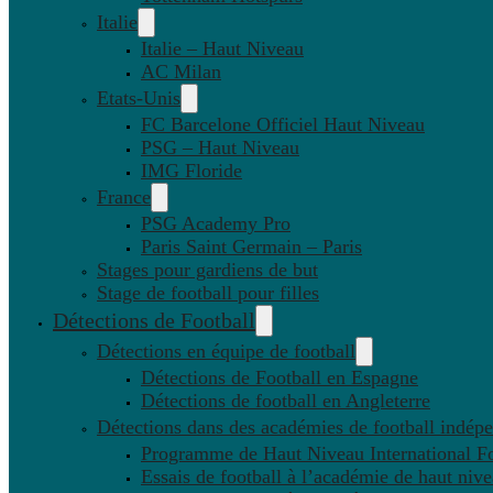
Italie
Italie – Haut Niveau
AC Milan
Etats-Unis
FC Barcelone Officiel Haut Niveau
PSG – Haut Niveau
IMG Floride
France
PSG Academy Pro
Paris Saint Germain – Paris
Stages pour gardiens de but
Stage de football pour filles
Détections de Football
Détections en équipe de football
Détections de Football en Espagne
Détections de football en Angleterre
Détections dans des académies de football indép
Programme de Haut Niveau International Fo
Essais de football à l’académie de haut niv