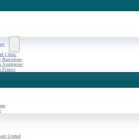
tes
l Clinic
de Barcelone
n Angleterre
n France
one
e
Ham United