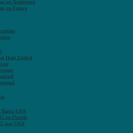
eau en Angleterre
eau en France
rcelone
lence
K
est Ham United
osse
cester
amford
verpool
ie
C Barça USA
G en Floride
PSG aux USA