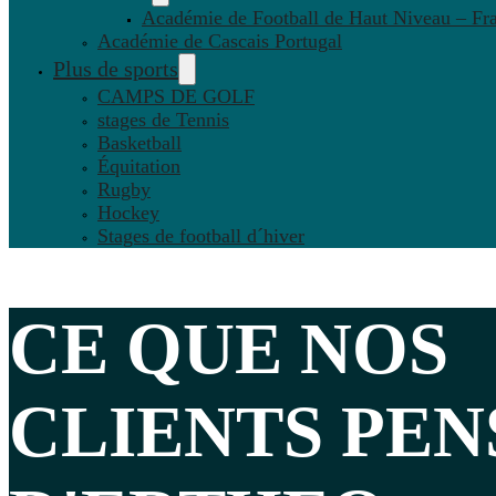
Académie de Football de Haut Niveau – Fr
Académie de Cascais Portugal
Plus de sports
CAMPS DE GOLF
stages de Tennis
Basketball
Équitation
Rugby
Hockey
Stages de football d´hiver
CE QUE NOS
CLIENTS PEN