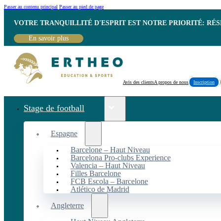
Passer au contenu principal
Passer au pied de page
VOTRE TRANQUILLITÉ D'ESPRIT EST NOTRE PRIORITÉ: RÉ
En savoir plus
Avis des clients
A propos de nous
Inscription
Stage de football
Espagne
Barcelone – Haut Niveau
Barcelona Pro-clubs Experience
Valencia – Haut Niveau
Filles Barcelone
FCB Escola – Barcelone
Atlético de Madrid
Angleterre