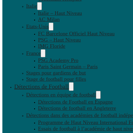
Italie
Italie – Haut Niveau
AC Milan
Etats-Unis
FC Barcelone Officiel Haut Niveau
PSG – Haut Niveau
IMG Floride
France
PSG Academy Pro
Paris Saint Germain – Paris
Stages pour gardiens de but
Stage de football pour filles
Détections de Football
Détections en équipe de football
Détections de Football en Espagne
Détections de football en Angleterre
Détections dans des académies de football indép
Programme de Haut Niveau International Fo
Essais de football à l’académie de haut niv