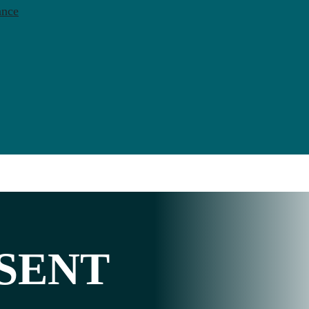
ance
SENT