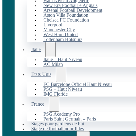
Haut Niveau Angleterre
New Era Football + Anglais
Arsenal Football Development
Aston Villa Foundation
Chelsea FC Foundation
Liverpool
Manchester City
West Ham United
Tottenham Hotspurs
Italie
Italie – Haut Niveau
AC Milan
Etats-Unis
FC Barcelone Officiel Haut Niveau
PSG – Haut Niveau
IMG Floride
France
PSG Academy Pro
Paris Saint Germain – Paris
Stages pour gardiens de but
Stage de football pour filles