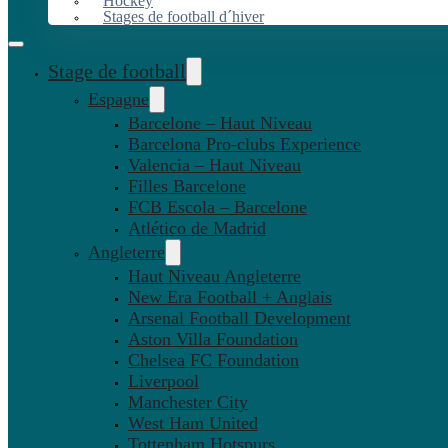
Hockey
Stages de football d´hiver
Stage de football
Espagne
Barcelone – Haut Niveau
Barcelona Pro-clubs Experience
Valencia – Haut Niveau
Filles Barcelone
FCB Escola – Barcelone
Atlético de Madrid
Angleterre
Haut Niveau Angleterre
New Era Football + Anglais
Arsenal Football Development
Aston Villa Foundation
Chelsea FC Foundation
Liverpool
Manchester City
West Ham United
Tottenham Hotspurs