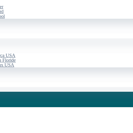
er
rd
ool
arça USA
 Floride
aux USA