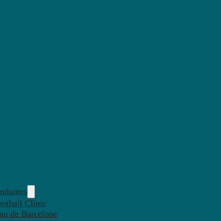
endantes
otball Clinic
eau de Barcelone