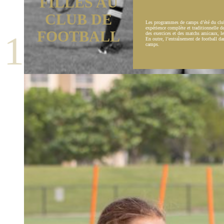
FILLES AU
CLUB DE
Les programmes de camps d’été du club 
expérience complète et traditionnelle d
FOOTBALL
1
des exercices et des matchs amicaux, le
En outre, l’entraînement de football da
camps.