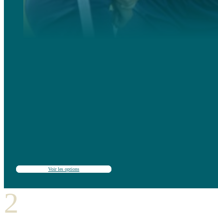
Ces camps sont destinés aux jeunes filles passionnées de football et adeptes de clubs emblématiques. Ils o
unique et motivante.
Une
formation spécialisée
, des sessions pratiques adaptées à différents niveaux, des débutants aux int
amusement garanti grâce à des activités de loisirs conçues pour encourager la coexistence et l’apprenti
Un programme idéal pour les jeunes filles qui souhaitent découvrir le football de l’intérieur et rencontre
Voir les options
2