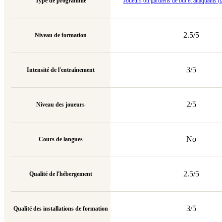
Type de programme
Joueurs ou gardiens de but et attaquants (g
2.5/5
Niveau de formation
3/5
Intensité de l'entraînement
2/5
Niveau des joueurs
No
Cours de langues
2.5/5
Qualité de l'hébergement
3/5
Qualité des installations de formation