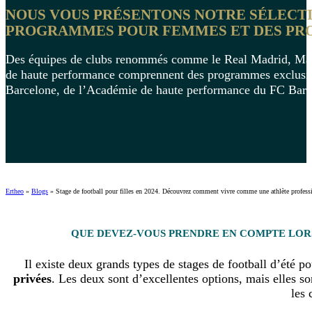
NOUS VOUS PRÉSENTONS NOTRE SÉLECTIO
PROGRAMMES POUR FEMMES ET DES PRO
Des équipes de clubs renommés comme le Real Madrid, Manch
de haute performance comprennent des programmes exclusi
Barcelone, de l’Académie de haute performance du FC Barc
Ertheo
»
Blogs
»
Stage de football pour filles en 2024. Découvrez comment vivre comme une athlète professi
QUE DEVEZ-VOUS PRENDRE EN COMPTE LORS
Il existe deux grands types de stages de football d’été po
privées
. Les deux sont d’excellentes options, mais elles son
les 