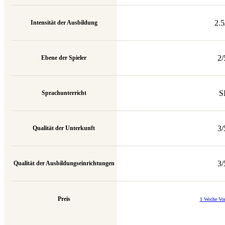
2.5
Intensität der Ausbildung
2/
Ebene der Spieler
S
Sprachunterricht
3/
Qualität der Unterkunft
3/
Qualität der Ausbildungseinrichtungen
Preis
1 Woche Vo