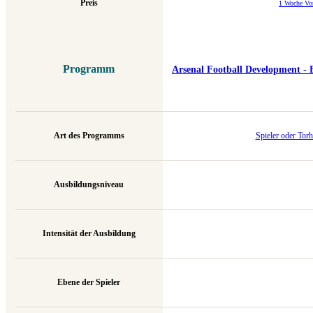
Preis
1 Woche V
Programm
Arsenal Football Development - 
Art des Programms
Spieler oder Tor
Ausbildungsniveau
Intensität der Ausbildung
Ebene der Spieler