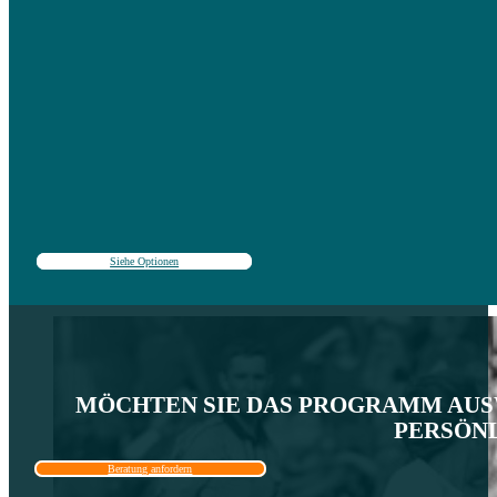
Diese Camps richten sich an ambitionierte Spielerinnen, die ihre Fähigkeiten auf das höchste Niveau b
Verbesserung der sportlichen Leistung.
Fortgeschrittenes Training
, spezielle Sitzungen zur Perfektionierung der Fußballfähigkeiten und zur 
und strategische Analyse
, eingehende Untersuchung des Spiels, um Entscheidungen im Wettbewerb zu
Diese Programme wurden für Mädchen mit einem Spielniveau von der oberen Mittelstufe bis zur Elite e
Siehe Optionen
MÖCHTEN SIE DAS PROGRAMM AUSW
PERSÖNL
Beratung anfordern