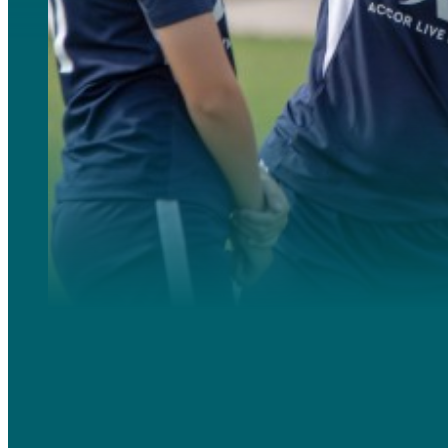
Diese Camps richten sich an fußballbegeisterte Jugendliche und Fans bedeutender Vereine. Sie bieten d
motivierendes Erlebnis zu bieten.
Spezialisierte Schulungen
, praktische Sitzungen, angepasst an verschiedene Niveaus, vom Anfänger b
Sozialaktivitäten
, garantierter Spaß mit Freizeitaktivitäten, die das Zusammenleben und Lernen in ei
Ein ideales Programm für Mädchen, die Fußball von innen erleben und mit anderen Sportbegeisterten i