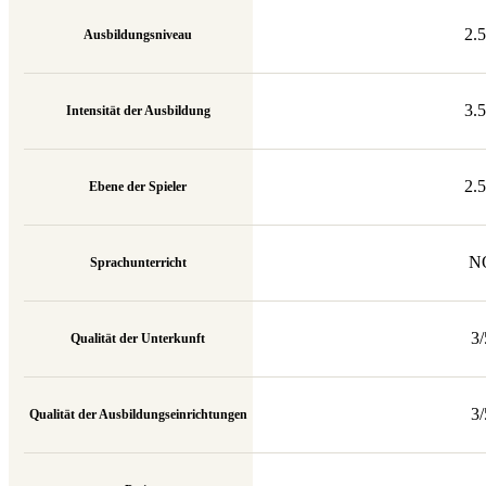
2.5
Ausbildungsniveau
3.5
Intensität der Ausbildung
2.5
Ebene der Spieler
N
Sprachunterricht
3/
Qualität der Unterkunft
3/
Qualität der Ausbildungseinrichtungen