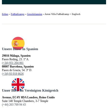
Ertheo
»
Fußballcamps
»
Grossbritannien
»
Aston Villa Fußballcamp + Englisch
Unsere Büros In Spanien
29016 Málaga, Spanien
Paseo Reding, 23. 1º A.
(+34) 951 204 061
08007 Barcelona, Spanien
Paseo de Gracia, 54. 3º D.
(+34) 93 018 6626
Unser Büro Im Vereinigten Königreich
Avenue, EC4Y 0DA Londres, Reino Unido
Suite 140 Temple Chambers, 3-7 Temple
(+44) 203 769 94 43