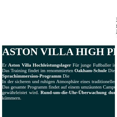
ASTON VILLA
HIGH P
Er
Aston Villa Hochleistungslager
Für junge Fußballer ist
Das Training findet im renommierten
Oakham-Schule
Dies
Sprachimmersion-Programm
Die
In der sicheren und ruhigen Atmosphäre eines traditionellen
Das gesamte Programm findet auf einem umzäunten Campus 
gewährleistet wird.
Rund-um-die-Uhr-Überwachung durch 
kümmern.