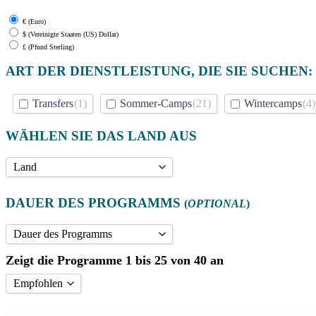
€ (Euro)
$ (Vereinigte Staaten (US) Dollar)
£ (Pfund Sterling)
ART DER DIENSTLEISTUNG, DIE SIE SUCHEN:
Transfers
(1)
Sommer-Camps
(21)
Wintercamps
(4)
WÄHLEN SIE DAS LAND AUS
Land
Andere Reiseziele
DAUER DES PROGRAMMS
(
OPTIONAL
)
Frankreich
Großbritannien
Dauer des Programms
Italien
Zeigt die Programme 1 bis 25 von 40 an
1 Woche
(24)
Spanien
10 Monate
(4)
Empfohlen
Vereinigte Staaten
10 Monate (mit Studium)
(1)
Empfohlen