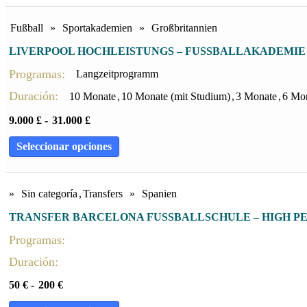
Fußball
»
Sportakademien
»
Großbritannien
LIVERPOOL HOCHLEISTUNGS – FUSSBALLAKADEMIE
Programas:
Langzeitprogramm
Duración:
10 Monate
,
10 Monate (mit Studium)
,
3 Monate
,
6 Mo
9.000
£
-
31.000
£
Seleccionar opciones
»
Sin categoría
,
Transfers
»
Spanien
TRANSFER BARCELONA FUSSBALLSCHULE – HIGH P
Programas:
Duración:
50
€
-
200
€