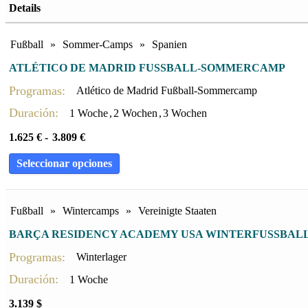
10-Monats-Programm. Leicester Academy
(1)
Details
Niedrigster Preis zuerst
2 Wochen
(23)
Sortieren nach Namen A - Z
3 Monate
(4)
Fußball
»
Sommer-Camps
»
Spanien
Sortiert nach Sportarten und Ländern
3 Wochen
(18)
ATLÉTICO DE MADRID FUSSBALL-SOMMERCAMP
3-Monats-Programm. Leicester Academy
(1)
Programas:
Atlético de Madrid Fußball-Sommercamp
4 Wochen
(13)
Duración:
1 Woche
,
2 Wochen
,
3 Wochen
5 Wochen
(1)
1.625
€
-
3.809
€
6 Monate
(7)
6 Wochen
(2)
Seleccionar opciones
9 Monate
(3)
Fußball
»
Wintercamps
»
Vereinigte Staaten
BARÇA RESIDENCY ACADEMY USA WINTERFUSSBALL
Programas:
Winterlager
Duración:
1 Woche
3.139
$