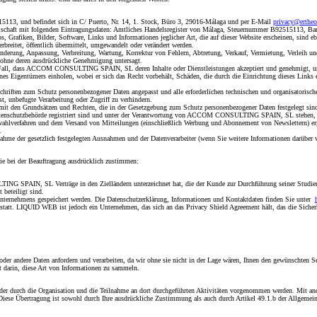
 und befindet sich in C/ Puerto, Nr. 14, 1. Stock, Büro 3, 29016-Málaga und per E-Mail
privacy@erthe
aft mit folgenden Eintragungsdaten: Amtliches Handelsregister von Málaga, Steuernummer B92515113, Ban
tos, Grafiken, Bilder, Software, Links und Informationen jeglicher Art, die auf dieser Website erscheinen,
rbreitet, öffentlich übermittelt, umgewandelt oder verändert werden.
ng, Anpassung, Verbreitung, Wartung, Korrektur von Fehlern, Abtretung, Verkauf, Vermietung, Verleih und 
 ohne deren ausdrückliche Genehmigung untersagt.
nem Fall, dass ACCOM CONSULTING SPAIN, SL deren Inhalte oder Dienstleistungen akzeptiert und genehmigt, u
es Eigentümers einholen, wobei er sich das Recht vorbehält, Schäden, die durch die Einrichtung dieses Links e
ten zum Schutz personenbezogener Daten angepasst und alle erforderlichen technischen und organisatorische
, unbefugte Verarbeitung oder Zugriff zu verhindern.
it den Grundsätzen und Rechten, die in der Gesetzgebung zum Schutz personenbezogener Daten festgelegt sind
enschutzbehörde registriert sind und unter der Verantwortung von ACCOM CONSULTING SPAIN, SL stehen, für
ahlverfahren und dem Versand von Mitteilungen (einschließlich Werbung und Abonnement von Newslettern) erge
.
me der gesetzlich festgelegten Ausnahmen und der Datenverarbeiter (wenn Sie weitere Informationen darüber w
ie bei der Beauftragung ausdrücklich zustimmen:
G SPAIN, SL Verträge in den Zielländern unterzeichnet hat, die der Kunde zur Durchführung seiner Studien
 beteiligt sind.
ternehmens gespeichert werden. Die Datenschutzerklärung, Informationen und Kontaktdaten finden Sie unter
statt. LIQUID WEB ist jedoch ein Unternehmen, das sich an das Privacy Shield Agreement hält, das die Sicherh
oder andere Daten anfordern und verarbeiten, da wir ohne sie nicht in der Lage wären, Ihnen den gewünschten 
arin, diese Art von Informationen zu sammeln.
er durch die Organisation und die Teilnahme an dort durchgeführten Aktivitäten vorgenommen werden. Mit an
 Diese Übertragung ist sowohl durch Ihre ausdrückliche Zustimmung als auch durch Artikel 49.1.b der Allgemein