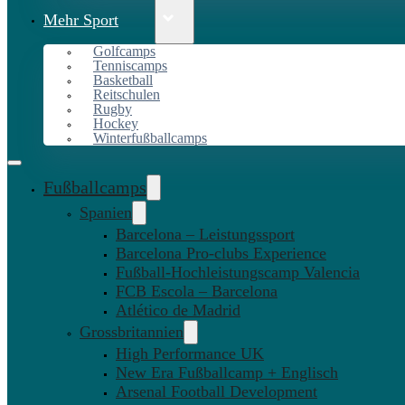
Mehr Sport
Golfcamps
Tenniscamps
Basketball
Reitschulen
Rugby
Hockey
Winterfußballcamps
Fußballcamps
Spanien
Barcelona – Leistungssport
Barcelona Pro-clubs Experience
Fußball-Hochleistungscamp Valencia
FCB Escola – Barcelona
Atlético de Madrid
Grossbritannien
High Performance UK
New Era Fußballcamp + Englisch
Arsenal Football Development