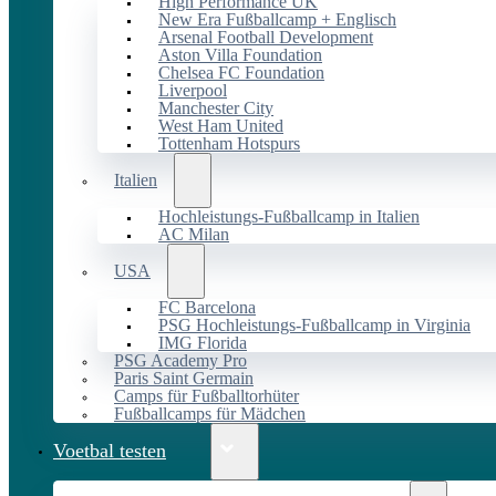
High Performance UK
New Era Fußballcamp + Englisch
Arsenal Football Development
Aston Villa Foundation
Chelsea FC Foundation
Liverpool
Manchester City
West Ham United
Tottenham Hotspurs
Italien
Hochleistungs-Fußballcamp in Italien
AC Milan
USA
FC Barcelona
PSG Hochleistungs-Fußballcamp in Virginia
IMG Florida
PSG Academy Pro
Paris Saint Germain
Camps für Fußballtorhüter
Fußballcamps für Mädchen
Voetbal testen