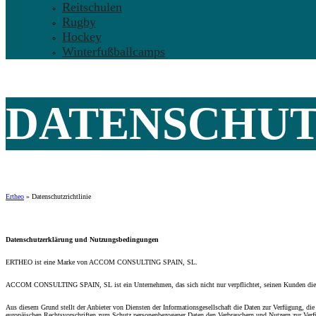
Reitschulen
Rugby
Hockey
Winterfußballcamps
DATENSCHUT
Ertheo
»
Datenschutzrichtlinie
Datenschutzerklärung und Nutzungsbedingungen
ERTHEO ist eine Marke von ACCOM CONSULTING SPAIN, SL.
ACCOM CONSULTING SPAIN, SL ist ein Unternehmen, das sich nicht nur verpflichtet, seinen Kunden die höch
Aus diesem Grund stellt der Anbieter von Diensten der Informationsgesellschaft die Daten zur Verfügung, die
europäischen Rechtsvorschriften zum Schutz personenbezogener Daten den Verbrauchern und Nutzern zur Verf