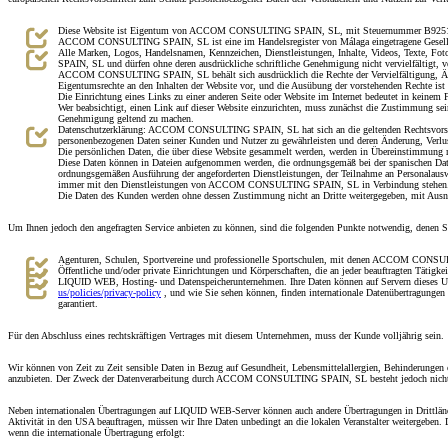
Diese Website ist Eigentum von ACCOM CONSULTING SPAIN, SL, mit Steuernummer B92515113,
ACCOM CONSULTING SPAIN, SL ist eine im Handelsregister von Málaga eingetragene Gesellsch
Alle Marken, Logos, Handelsnamen, Kennzeichen, Dienstleistungen, Inhalte, Videos, Texte, Fo
SPAIN, SL und dürfen ohne deren ausdrückliche schriftliche Genehmigung nicht vervielfältigt, ve
ACCOM CONSULTING SPAIN, SL behält sich ausdrücklich die Rechte der Vervielfältigung, Änderu
Eigentumsrechte an den Inhalten der Website vor, und die Ausübung der vorstehenden Rechte ist
Die Einrichtung eines Links zu einer anderen Seite oder Website im Internet bedeutet in kei
Wer beabsichtigt, einen Link auf dieser Website einzurichten, muss zunächst die Zustimmung sein
Genehmigung geltend zu machen.
Datenschutzerklärung: ACCOM CONSULTING SPAIN, SL hat sich an die geltenden Rechtsvorschrif
personenbezogenen Daten seiner Kunden und Nutzer zu gewährleisten und deren Änderung, Verlust
Die persönlichen Daten, die über diese Website gesammelt werden, werden in Übereinstimmung m
Diese Daten können in Dateien aufgenommen werden, die ordnungsgemäß bei der spanischen Dat
ordnungsgemäßen Ausführung der angeforderten Dienstleistungen, der Teilnahme an Personalausw
immer mit den Dienstleistungen von ACCOM CONSULTING SPAIN, SL in Verbindung stehen
Die Daten des Kunden werden ohne dessen Zustimmung nicht an Dritte weitergegeben, mit Ausnah
Um Ihnen jedoch den angefragten Service anbieten zu können, sind die folgenden Punkte notwendig, denen S
Agenturen, Schulen, Sportvereine und professionelle Sportschulen, mit denen ACCOM CONSULTIN
Öffentliche und/oder private Einrichtungen und Körperschaften, die an jeder beauftragten Tätigkeit
LIQUID WEB, Hosting- und Datenspeicherunternehmen. Ihre Daten können auf Servern dieses Un
us/policies/privacy-policy
, und wie Sie sehen können, finden internationale Datenübertragungen 
garantiert.
Für den Abschluss eines rechtskräftigen Vertrages mit diesem Unternehmen, muss der Kunde volljährig sein.
Wir können von Zeit zu Zeit sensible Daten in Bezug auf Gesundheit, Lebensmittelallergien, Behinderungen 
anzubieten. Der Zweck der Datenverarbeitung durch ACCOM CONSULTING SPAIN, SL besteht jedoch nicht d
Neben internationalen Übertragungen auf LIQUID WEB-Server können auch andere Übertragungen in Drittländ
Aktivität in den USA beauftragen, müssen wir Ihre Daten unbedingt an die lokalen Veranstalter weitergeben.
wenn die internationale Übertragung erfolgt: