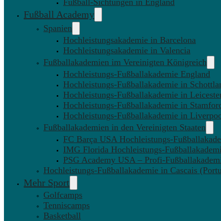
Fußball-Sichtungen in England
Fußball Academy
Spanien
Hochleistungsakademie in Barcelona
Hochleistungsakademie in Valencia
Fußballakademien im Vereinigten Königreich
Hochleistungs-Fußballakademie England
Hochleistungs-Fußballakademie in Schottla
Hochleistungs-Fußballakademie in Leiceste
Hochleistungs-Fußballakademie in Stamfor
Hochleistungs-Fußballakademie in Liverpo
Fußballakademien in den Vereinigten Staaten
FC Barça USA Hochleistungs-Fußballakad
IMG Florida Hochleistungs-Fußballakadem
PSG Academy USA – Profi-Fußballakadem
Hochleistungs-Fußballakademie in Cascais (Portu
Mehr Sport
Golfcamps
Tenniscamps
Basketball