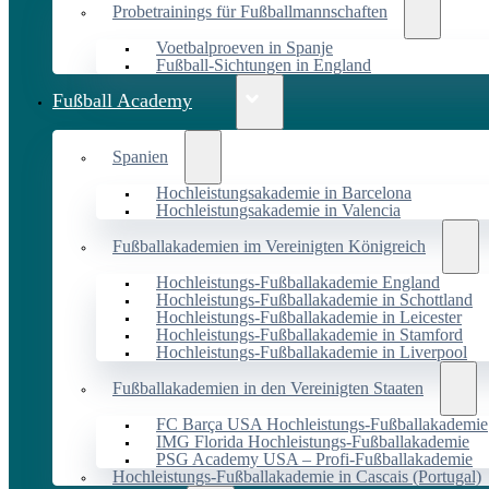
Probetrainings für Fußballmannschaften
Voetbalproeven in Spanje
Fußball-Sichtungen in England
Fußball Academy
Spanien
Hochleistungsakademie in Barcelona
Hochleistungsakademie in Valencia
Fußballakademien im Vereinigten Königreich
Hochleistungs-Fußballakademie England
Hochleistungs-Fußballakademie in Schottland
Hochleistungs-Fußballakademie in Leicester
Hochleistungs-Fußballakademie in Stamford
Hochleistungs-Fußballakademie in Liverpool
Fußballakademien in den Vereinigten Staaten
FC Barça USA Hochleistungs-Fußballakademie
IMG Florida Hochleistungs-Fußballakademie
PSG Academy USA – Profi-Fußballakademie
Hochleistungs-Fußballakademie in Cascais (Portugal)