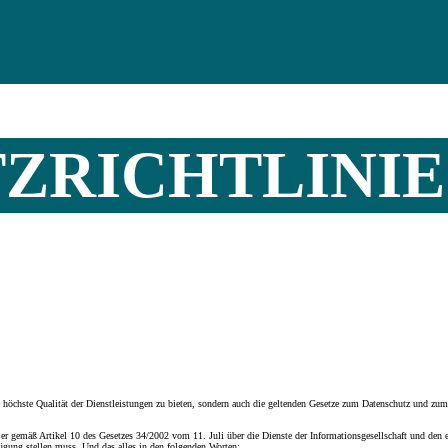
ZRICHTLINIE
ste Qualität der Dienstleistungen zu bieten, sondern auch die geltenden Gesetze zum Datenschutz und zum I
 er gemäß Artikel 10 des Gesetzes 34/2002 vom 11. Juli über die Dienste der Informationsgesellschaft und den 
ügung stellen muss. Und das alles in den folgenden Worten: