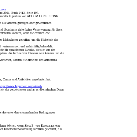
o.com
d 3501, Buch 2413, Seite 197.
 sind ebenfalls Eigentum von ACCOM CONSULTING
alle anderen geistigen oder gewerblichen
nd übernimmt daher keine Verantwortung für diese.
ntstehen könnten, ohne die erforderliche
n Maßnahmen getroffen, um die Sicherheit der
, vertrauensvoll und rechtmäßig behandelt.
 die spezifischen Zwecke, die sich aus der
ben, die für Sie von Interesse sein können und die
ünschen, können Sie diese bei uns anfordern).
, Camps und Aktivitäten angefordert hat.
https://www.liquidweb.com/about-
eit der gespeicherten und an es übermittelten Daten
Service unter den entsprechenden Bedingungen
deren Worten, wenn Sie z.B. von Europa aus eine
en Datenschutzverordnung rechtlich geschützt, d.h.