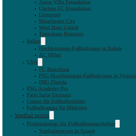
Aston Villa Foundation
Chelsea FC Foundation
Liverpool
Manchester City
West Ham United
Tottenham Hotspurs
Italien
Hochleistungs-Fußballcamp in Italien
AC Milan
USA
FC Barcelona
PSG Hochleistungs-Fußballcamp in Virgini
IMG Florida
PSG Academy Pro
Paris Saint Germain
Camps für Fußballtorhüter
Fußballcamps für Mädchen
Voetbal testen
Probetrainings für Fußballmannschaften
Voetbalproeven in Spanje