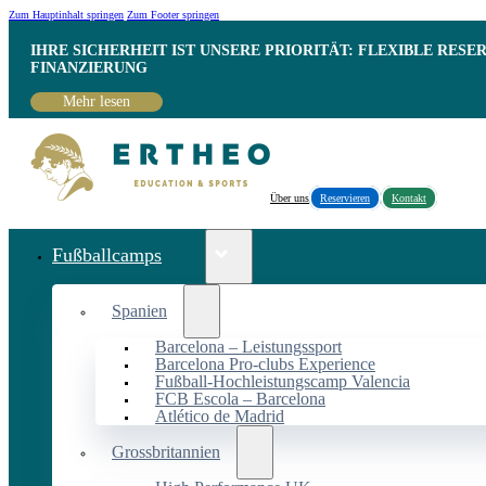
Zum Hauptinhalt springen
Zum Footer springen
IHRE SICHERHEIT IST UNSERE PRIORITÄT: FLEXIBLE RESE
INANZIERUNG
Mehr lesen
Über uns
Reservieren
Kontakt
Fußballcamps
Spanien
Barcelona – Leistungssport
Barcelona Pro-clubs Experience
Fußball-Hochleistungscamp Valencia
FCB Escola – Barcelona
Atlético de Madrid
Grossbritannien