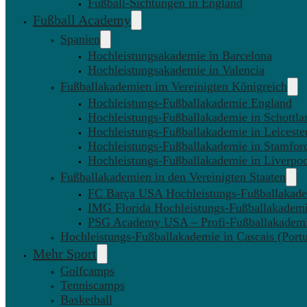
Fußball-Sichtungen in England
Fußball Academy
Spanien
Hochleistungsakademie in Barcelona
Hochleistungsakademie in Valencia
Fußballakademien im Vereinigten Königreich
Hochleistungs-Fußballakademie England
Hochleistungs-Fußballakademie in Schottla
Hochleistungs-Fußballakademie in Leiceste
Hochleistungs-Fußballakademie in Stamfor
Hochleistungs-Fußballakademie in Liverpo
Fußballakademien in den Vereinigten Staaten
FC Barça USA Hochleistungs-Fußballakad
IMG Florida Hochleistungs-Fußballakadem
PSG Academy USA – Profi-Fußballakadem
Hochleistungs-Fußballakademie in Cascais (Portu
Mehr Sport
Golfcamps
Tenniscamps
Basketball