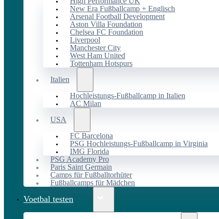
High Performance UK
New Era Fußballcamp + Englisch
Arsenal Football Development
Aston Villa Foundation
Chelsea FC Foundation
Liverpool
Manchester City
West Ham United
Tottenham Hotspurs
Italien
Hochleistungs-Fußballcamp in Italien
AC Milan
USA
FC Barcelona
PSG Hochleistungs-Fußballcamp in Virginia
IMG Florida
PSG Academy Pro
Paris Saint Germain
Camps für Fußballtorhüter
Fußballcamps für Mädchen
Voetbal testen