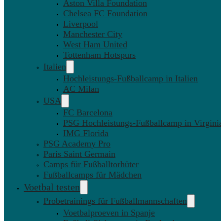
Aston Villa Foundation
Chelsea FC Foundation
Liverpool
Manchester City
West Ham United
Tottenham Hotspurs
Italien
Hochleistungs-Fußballcamp in Italien
AC Milan
USA
FC Barcelona
PSG Hochleistungs-Fußballcamp in Virgini
IMG Florida
PSG Academy Pro
Paris Saint Germain
Camps für Fußballtorhüter
Fußballcamps für Mädchen
Voetbal testen
Probetrainings für Fußballmannschaften
Voetbalproeven in Spanje