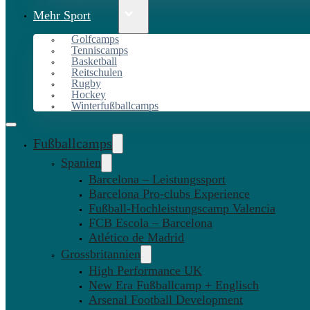
Mehr Sport
Golfcamps
Tenniscamps
Basketball
Reitschulen
Rugby
Hockey
Winterfußballcamps
Fußballcamps
Spanien
Barcelona – Leistungssport
Barcelona Pro-clubs Experience
Fußball-Hochleistungscamp Valencia
FCB Escola – Barcelona
Atlético de Madrid
Grossbritannien
High Performance UK
New Era Fußballcamp + Englisch
Arsenal Football Development