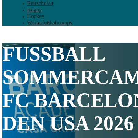
Reitschulen
Rugby
Hockey
Winterfußballcamps
FUSSBALL S
OMMERCAMP
FC BARCELO
DEN USA
2026