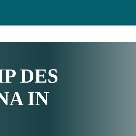
 DES
NA IN