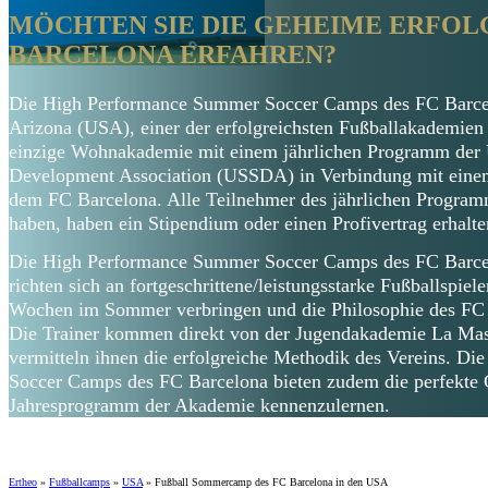
MÖCHTEN SIE DIE GEHEIME ERFOL
BARCELONA ERFAHREN?
Die High Performance Summer Soccer Camps des FC Barcel
Arizona (USA), einer der erfolgreichsten Fußballakademien d
einzige Wohnakademie mit einem jährlichen Programm der U
Development Association (USSDA) in Verbindung mit einem 
dem FC Barcelona. Alle Teilnehmer des jährlichen Program
haben, haben ein Stipendium oder einen Profivertrag erhalte
Die High Performance Summer Soccer Camps des FC Barce
richten sich an fortgeschrittene/leistungsstarke Fußballspiel
Wochen im Sommer verbringen und die Philosophie des FC 
Die Trainer kommen direkt von der Jugendakademie La Mas
vermitteln ihnen die erfolgreiche Methodik des Vereins. 
Soccer Camps des FC Barcelona bieten zudem die perfekte 
Jahresprogramm der Akademie kennenzulernen.
Ertheo
»
Fußballcamps
»
USA
»
Fußball Sommercamp des FC Barcelona in den USA