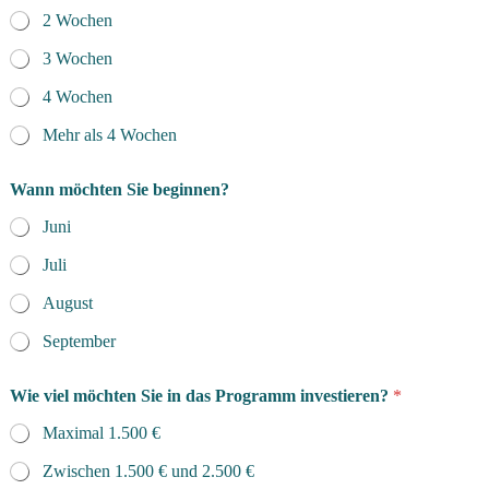
e
2 Wochen
s
/
3 Wochen
d
e
4 Wochen
r
Mehr als 4 Wochen
w
ü
n
Wann möchten Sie beginnen?
s
c
Juni
h
e
Juli
n
August
September
Wie viel möchten Sie in das Programm investieren?
*
Maximal 1.500 €
Zwischen 1.500 € und 2.500 €