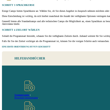
SCHRITT 3
SPRACHKURSE
Einige Camps bieten Sprachkurse an: Wählen Sie, ob Sie dieses Angebot in Anspruch nehmen möchten oder 
Diese Entscheidung ist wichtig, da sich hierbei manchmal die Anzahl der verfügbaren Optionen verringern ka
Generell bieten alle Standardcamps und alle technischen Camps die Möglichkeit an, einen Sprachkurs zu besuc
Aktivitäten bleibt.
SCHRITT 4
ZIELORT WÄHLEN
Sobald die Programmart feststeht, schauen Sie die verfügbaren Zielorte durch. Anhand weiterer für Sie wichti
Falls für Sie der Zielort wichtiger als die Programmart ist, können Sie die vorigen Schritte auch vertauschen.
EINE ERSTE ORIENTIERUNG IST NUN GESCHAFFT!
HILFEHANDBÜCHER
Sommercamps
:
Broschüre herunterladen
.