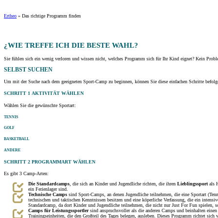
Ertheo
»
Das richtige Programm finden
¿WIE TREFFE ICH DIE
BESTE WAHL
?
Sie fühlen sich ein wenig verloren und wissen nicht, welches Programm sich für Ihr Kind eignet? Kein Probl
SELBST
SUCHEN
Um mit der Suche nach dem geeigneten Sport-Camp zu beginnen, können Sie diese einfachen Schritte befolg
SCHRITT 1
AKTIVITÄT WÄHLEN
Wählen Sie die gewünschte Sportart:
TENNIS
GOLF
BASKETBALL
ANDERE
SCHRITT 2
PROGRAMMART WÄHLEN
Es gibt 3 Camp-Arten:
Die Standardcamps
, die sich an Kinder und Jugendliche richten, die ihren
Lieblingssport
als H
ein Ferienlager sind.
Technische Camps
sind Sport-Camps, an denen Jugendliche teilnehmen, die eine Sportart (Tenni
technischen und taktischen Kenntnissen besitzen und eine köperliche Verfassung, die ein intensiv
Standardcamp, da dort Kinder und Jugendliche teilnehmen, die nicht nur Just For Fun spielen, 
Camps für Leistungssportler
sind anspruchsvoller als die anderen Camps und beinhalten einen 
Trainingseinheiten, die den Großteil des Tages belegen, ausleben. Dieses Programm richtet sich v