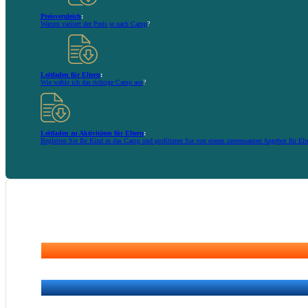
Preisvergleich
:
Warum variiert der Preis je nach Camp
?
Leitfaden für Eltern
:
Wie wähle ich das richtige Camp aus
?
Leitfaden zu Aktivitäten für Eltern
:
Begleiten Sie Ihr Kind in das Camp und profitieren Sie von einem interessanten Angebot für Elt