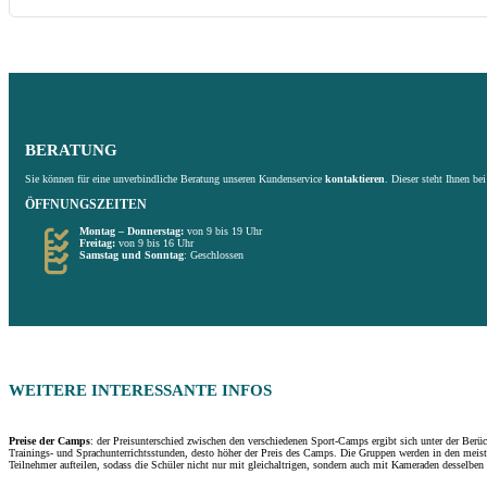
BERATUNG
Sie können für eine unverbindliche Beratung unseren Kundenservice
kontaktieren
. Dieser steht Ihnen be
ÖFFNUNGSZEITEN
Montag – Donnerstag:
von 9 bis 19 Uhr
Freitag:
von 9 bis 16 Uhr
Samstag und Sonntag
: Geschlossen
WEITERE
INTERESSANTE
INFOS
Preise der Camps
: der Preisunterschied zwischen den verschiedenen Sport-Camps ergibt sich unter der Berü
Trainings- und Sprachunterrichtsstunden, desto höher der Preis des Camps. Die Gruppen werden in den meist
Teilnehmer aufteilen, sodass die Schüler nicht nur mit gleichaltrigen, sondern auch mit Kameraden desselben 