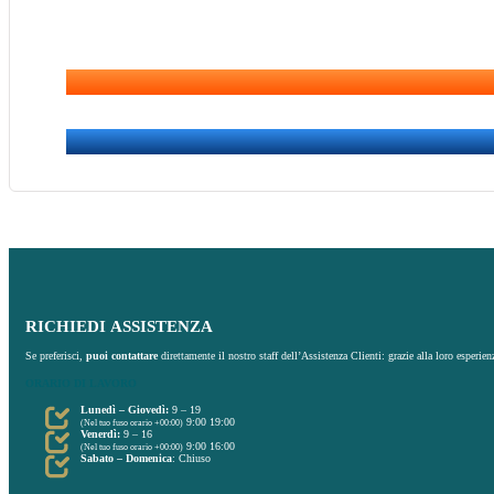
RICHIEDI
ASSISTENZA
Se preferisci,
puoi contattare
direttamente il nostro staff dell’Assistenza Clienti: grazie alla loro esperien
ORARIO
DI LAVORO
Lunedì – Giovedì:
9 – 19
9:00 19:00
(Nel tuo fuso orario
+00:00
)
Venerdì:
9 – 16
9:00 16:00
(Nel tuo fuso orario
+00:00
)
Sabato – Domenica
: Chiuso