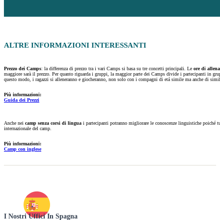
ALTRE INFORMAZIONI
INTERESSANTI
Prezzo dei Camps
: la differenza di prezzo tra i vari Camps si basa su tre concetti principali. Le
ore di allen
maggiore sarà il prezzo. Per quanto riguarda i gruppi, la maggior parte dei Camps divide i partecipanti in grup
questo modo, i ragazzi si alleneranno e giocheranno, non solo con i compagni di etá simile ma anche di simil
Più informazioni:
Guida dei Prezzi
Anche nei
camp senza corsi di lingua
i partecipanti potranno migliorare le conoscenze linguistiche poiché tut
internazionale del camp.
Più informazioni:
Camp con inglese
I Nostri Uffici In Spagna