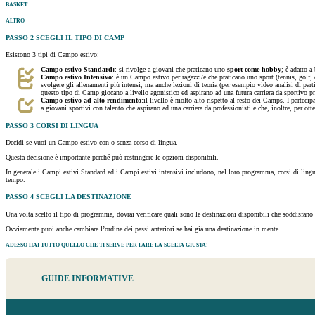
BASKET
ALTRO
PASSO 2
SCEGLI IL TIPO DI CAMP
Esistono 3 tipi di Campo estivo:
Campo estivo Standard:
: si rivolge a giovani che praticano uno
sport come hobby
; è adatto a
Campo estivo Intensivo
: è un Campo estivo per ragazzi/e che praticano uno sport (tennis, golf, 
svolgere gli allenamenti più intensi, ma anche lezioni di teoria (per esempio video analisi di parti
questo tipo di Camp giocano a livello agonistico ed aspirano ad una futura carriera da sportivo pr
Campo estivo ad alto rendimento
:il livello è molto alto rispetto al resto dei Camps. I parte
a giovani sportivi con talento che aspirano ad una carriera da professionisti e che, inoltre, per o
PASSO 3
CORSI DI LINGUA
Decidi se vuoi un Campo estivo con o senza corso di lingua.
Questa decisione è importante perché può restringere le opzioni disponibili.
In generale i Campi estivi Standard ed i Campi estivi intensivi includono, nel loro programma, corsi di ling
tempo.
PASSO 4
SCEGLI LA DESTINAZIONE
Una volta scelto il tipo di programma, dovrai verificare quali sono le destinazioni disponibili che soddisfano i
Ovviamente puoi anche cambiare l’ordine dei passi anteriori se hai già una destinazione in mente.
ADESSO HAI TUTTO QUELLO CHE TI SERVE PER FARE LA SCELTA GIUSTA!
GUIDE INFORMATIVE