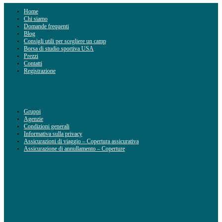
Home
Chi siamo
Domande frequenti
Blog
Consigli utili per scegliere un camp
Borsa di studio sportiva USA
Prezzi
Contatti
Registrazione
Gruppi
Agenzie
Condizioni generali
Informativa sulla privacy
Assicurazioni di viaggio – Copertura assicurativa
Assicurazione di annullamento – Coperture