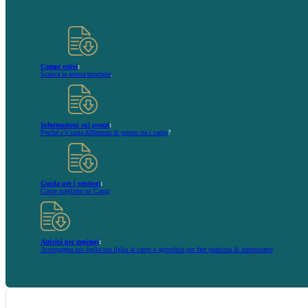
Campi estivi
:
Scarica la nostra brochure
.
Informazioni sui prezzi
:
Perché c’è tanta differenza di prezzo tra i camp
?
Guida per i genitori
:
Come scegliere un Camp
Attività per genitori
:
Acompagna tuo figlio/tua figlia al camp e approfitta per fare qualcosa di interessante