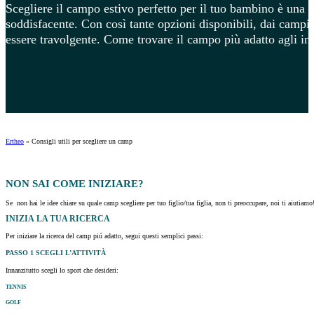
Scegliere il campo estivo perfetto per il tuo bambino è una 
soddisfacente. Con così tante opzioni disponibili, dai campi s
essere travolgente. Come trovare il campo più adatto agli inte
Ertheo
»
Consigli utili per scegliere un camp
NON SAI
COME INIZIARE
?
Se non hai le idee chiare su quale camp scegliere per tuo figlio/tua figlia, non ti preoccupare, noi ti aiutiam
INIZIA
LA TUA RICERCA
Per iniziare la ricerca del camp piú adatto, segui questi semplici passi:
PASSO 1
SCEGLI L’ATTIVITÀ
Innanzitutto scegli lo sport che desideri:
TENNIS
GOLF