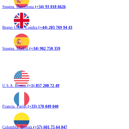
Spagna. Barcellona
(+34) 93 018 6626
Regno Unito. Londra
(+44) 203 769 94 43
Spagna. Madrid
(+34) 902 750 359
U.S.A. Boston
(+1) 857 208 72 49
Francia. Parigi
(+33) 170 849 040
Colombia. Bogotà
(+57) 601 75 64 047