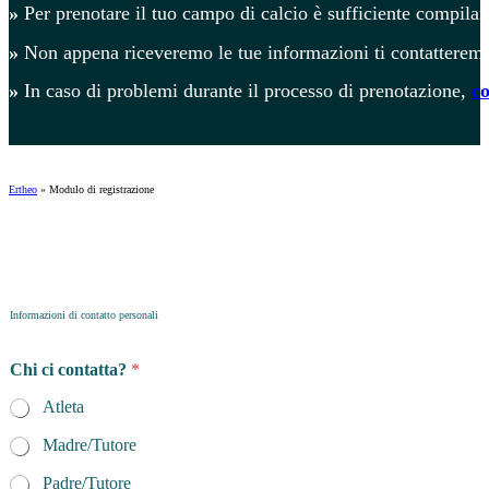
»
Per prenotare il tuo campo di calcio è sufficiente compilare
»
Non appena riceveremo le tue informazioni ti contatteremo
»
In caso di problemi durante il processo di prenotazione,
co
Ertheo
»
Modulo di registrazione
Informazioni di contatto personali
p
Chi ci contatta?
*
r
o
Atleta
g
r
Madre/Tutore
a
m
Padre/Tutore