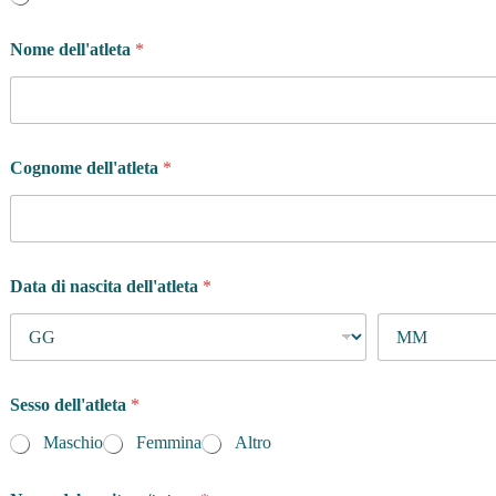
m
a
Nome dell'atleta
*
Q
u
a
l
e
C
Cognome dell'atleta
*
h
i
Data di nascita dell'atleta
*
Sesso dell'atleta
*
Maschio
Femmina
Altro