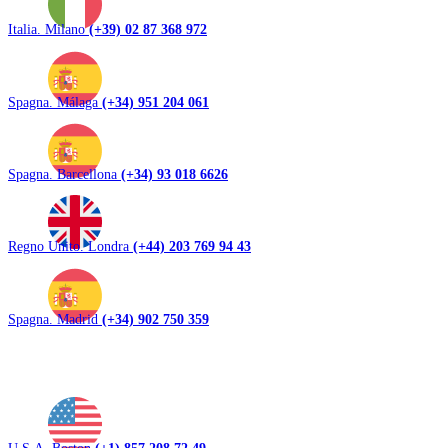
Italia. Milano
(+39) 02 87 368 972
Spagna. Málaga
(+34) 951 204 061
Spagna. Barcellona
(+34) 93 018 6626
Regno Unito. Londra
(+44) 203 769 94 43
Spagna. Madrid
(+34) 902 750 359
U.S.A. Boston
(+1) 857 208 72 49