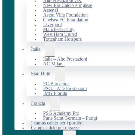
Alte Prestazioni UK
New Era Calcio + inglese
Arsenal
Aston Villa Foundation
Chelsea FC Foundation
Liverpool
Manchester City
West Ham United
Tottenham Hotspurs
Italia
Italia – Alte Prestazioni
AC Milan
Stati Uniti
FC Barcelona
PSG – Alte Prestazioni
IMG Florida
Francia
PSG Academy Pro
Paris Saint Germain – Parigi
I camps calcio per i portieri
Camps calcio per ragazze