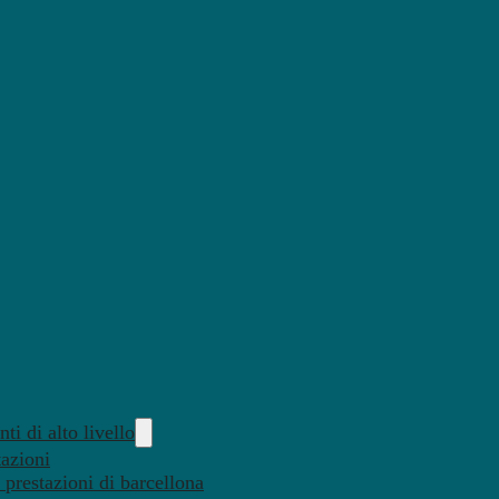
ti di alto livello
tazioni
 prestazioni di barcellona