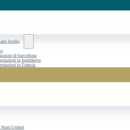
alto livello
ni
tazioni di barcellona
estazioni in Inghilterra
restazioni in Francia
st Ham United