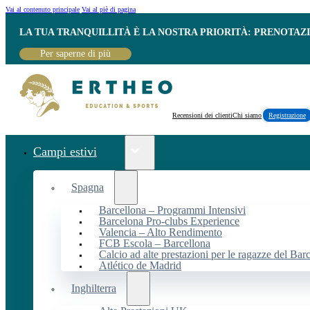
Vai al contenuto principale
Vai al piè di pagina
LA TUA TRANQUILLITÀ È LA NOSTRA PRIORITÀ: PRENOTAZ
Per saperne di più
Recensioni dei clienti
Chi siamo
Registrazione
Campi estivi
Spagna
Barcellona – Programmi Intensivi
Barcelona Pro-clubs Experience
Valencia – Alto Rendimento
FCB Escola – Barcellona
Calcio ad alte prestazioni per le ragazze del Bar
Atlético de Madrid
Inghilterra