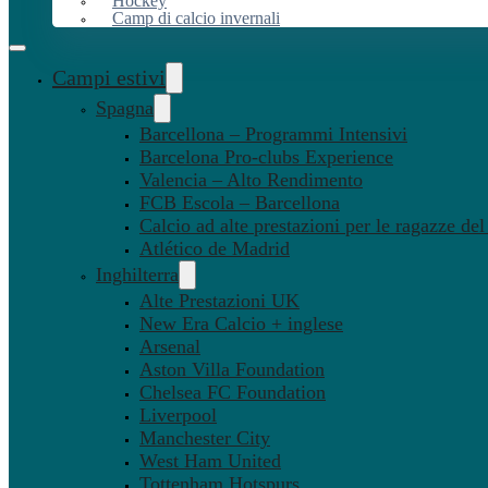
Hockey
Camp di calcio invernali
Campi estivi
Spagna
Barcellona – Programmi Intensivi
Barcelona Pro-clubs Experience
Valencia – Alto Rendimento
FCB Escola – Barcellona
Calcio ad alte prestazioni per le ragazze de
Atlético de Madrid
Inghilterra
Alte Prestazioni UK
New Era Calcio + inglese
Arsenal
Aston Villa Foundation
Chelsea FC Foundation
Liverpool
Manchester City
West Ham United
Tottenham Hotspurs