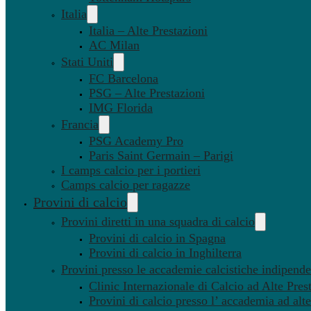
Italia
Italia – Alte Prestazioni
AC Milan
Stati Uniti
FC Barcelona
PSG – Alte Prestazioni
IMG Florida
Francia
PSG Academy Pro
Paris Saint Germain – Parigi
I camps calcio per i portieri
Camps calcio per ragazze
Provini di calcio
Provini diretti in una squadra di calcio
Provini di calcio in Spagna
Provini di calcio in Inghilterra
Provini presso le accademie calcistiche indipenden
Clinic Internazionale di Calcio ad Alte Pres
Provini di calcio presso l’ accademia ad alte