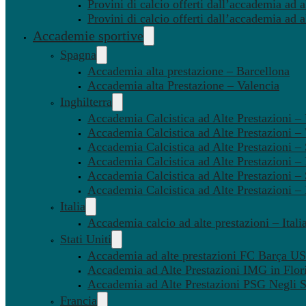
Provini di calcio offerti dall’accademia ad al
Provini di calcio offerti dall’accademia ad a
Accademie sportive
Spagna
Accademia alta prestazione – Barcellona
Accademia alta Prestazione – Valencia
Inghilterra
Accademia Calcistica ad Alte Prestazioni 
Accademia Calcistica ad Alte Prestazioni 
Accademia Calcistica ad Alte Prestazioni –
Accademia Calcistica ad Alte Prestazioni – 
Accademia Calcistica ad Alte Prestazioni –
Accademia Calcistica ad Alte Prestazioni –
Italia
Accademia calcio ad alte prestazioni – Itali
Stati Uniti
Accademia ad alte prestazioni FC Barça U
Accademia ad Alte Prestazioni IMG in Flor
Accademia ad Alte Prestazioni PSG Negli St
Francia