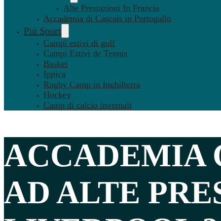
Alte Prestazioni In Francia
Accademia di Cascais in Portogallo
Più Sport
Campi estivi di golf
Campi Estivi de Tennis
Basket
Ippica
Rugby Camp in Inghilterra
Hockey
Camp di calcio invernali
ACCADEMIA 
AD ALTE PRE