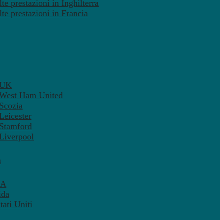
te prestazioni in Inghilterra
lte prestazioni in Francia
– UK
– West Ham United
 Scozia
Leicester
 Stamford
 Liverpool
a
SA
ida
ati Uniti