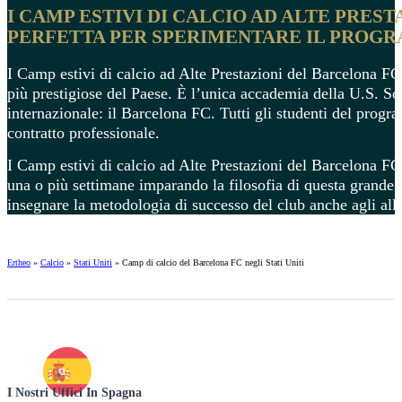
I CAMP ESTIVI DI CALCIO AD ALTE PRE
PERFETTA PER SPERIMENTARE IL PROG
I Camp estivi di calcio ad Alte Prestazioni del Barcelona FC
più prestigiose del Paese. È l’unica accademia della U.S. 
internazionale: il Barcelona FC. Tutti gli studenti del prog
contratto professionale.
I Camp estivi di calcio ad Alte Prestazioni del Barcelona FC i
una o più settimane imparando la filosofia di questa grande 
insegnare la metodologia di successo del club anche agli all
Ertheo
»
Calcio
»
Stati Uniti
»
Camp di calcio del Barcelona FC negli Stati Uniti
I Nostri Uffici In Spagna