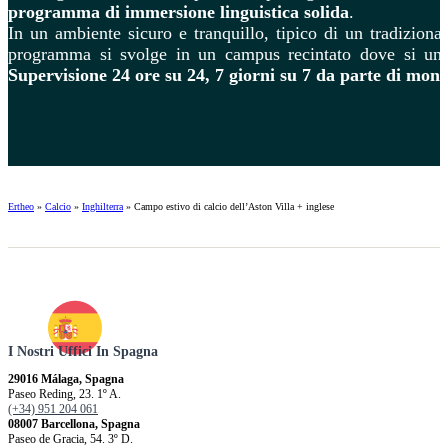
programma di immersione linguistica solida
.
In un ambiente sicuro e tranquillo, tipico di un tradizional
programma si svolge in un campus recintato dove si unisc
Supervisione 24 ore su 24, 7 giorni su 7 da parte di moni
Ertheo
»
Calcio
»
Inghilterra
»
Campo estivo di calcio dell’Aston Villa + inglese
I Nostri Uffici In Spagna
29016 Málaga, Spagna
Paseo Reding, 23. 1º A.
(+34) 951 204 061
08007 Barcellona, ​​Spagna
Paseo de Gracia, 54. 3º D.