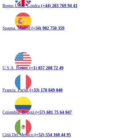
Regno Unito. Londra
(+44) 203 769 94 43
Spagna. Madrid
(+34) 902 750 359
U.S.A. Boston
(+1) 857 208 72 49
Francia. Parigi
(+33) 170 849 040
Colombia. Bogotà
(+57) 601 75 64 047
Città Del Messico
(+52) 554 160 44 95