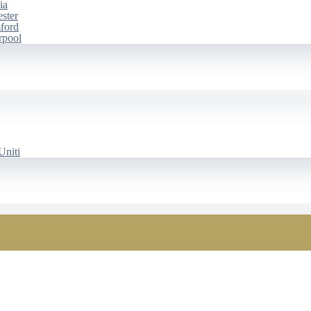
ia
ester
mford
rpool
Uniti