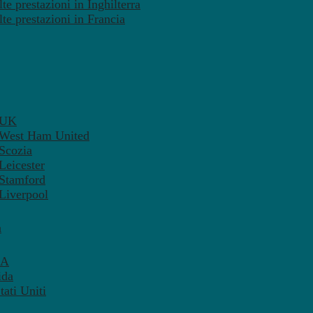
te prestazioni in Inghilterra
lte prestazioni in Francia
– UK
– West Ham United
 Scozia
Leicester
 Stamford
 Liverpool
a
SA
ida
ati Uniti