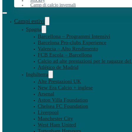
Hockey
Camp di calcio invernali
Campi estivi
Spagna
Barcellona – Programmi Intensivi
Barcelona Pro-clubs Experience
Valencia – Alto Rendimento
FCB Escola – Barcellona
Calcio ad alte prestazioni per le ragazze de
Atlético de Madrid
Inghilterra
Alte Prestazioni UK
New Era Calcio + inglese
Arsenal
Aston Villa Foundation
Chelsea FC Foundation
Liverpool
Manchester City
West Ham United
Tottenham Hotspurs