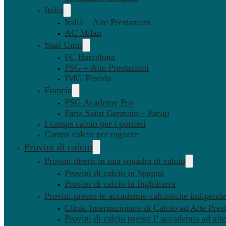
Italia
Italia – Alte Prestazioni
AC Milan
Stati Uniti
FC Barcelona
PSG – Alte Prestazioni
IMG Florida
Francia
PSG Academy Pro
Paris Saint Germain – Parigi
I camps calcio per i portieri
Camps calcio per ragazze
Provini di calcio
Provini diretti in una squadra di calcio
Provini di calcio in Spagna
Provini di calcio in Inghilterra
Provini presso le accademie calcistiche indipenden
Clinic Internazionale di Calcio ad Alte Pres
Provini di calcio presso l’ accademia ad alte