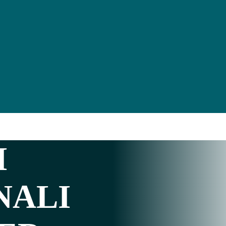
I
NALI