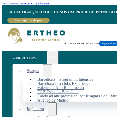
Vai al contenuto principale
Vai al piè di pagina
LA TUA TRANQUILLITÀ È LA NOSTRA PRIORITÀ: PRENOTAZ
Per saperne di più
Recensioni dei clienti
Chi siamo
Registrazione
Campi estivi
Spagna
Barcellona – Programmi Intensivi
Barcelona Pro-clubs Experience
Valencia – Alto Rendimento
FCB Escola – Barcellona
Calcio ad alte prestazioni per le ragazze del Bar
Atlético de Madrid
Inghilterra