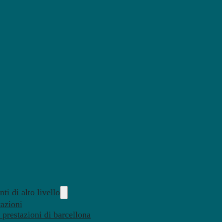
ti di alto livello
tazioni
 prestazioni di barcellona