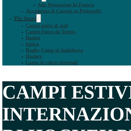
Alte Prestazioni In Francia
Accademia di Cascais in Portogallo
Più Sport
Campi estivi di golf
Campi Estivi de Tennis
Basket
Ippica
Rugby Camp in Inghilterra
Hockey
Camp di calcio invernali
CAMPI ESTIV
INTERNAZIO