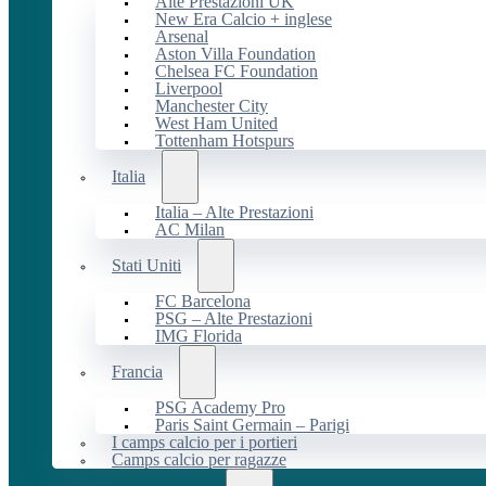
Alte Prestazioni UK
New Era Calcio + inglese
Arsenal
Aston Villa Foundation
Chelsea FC Foundation
Liverpool
Manchester City
West Ham United
Tottenham Hotspurs
Italia
Italia – Alte Prestazioni
AC Milan
Stati Uniti
FC Barcelona
PSG – Alte Prestazioni
IMG Florida
Francia
PSG Academy Pro
Paris Saint Germain – Parigi
I camps calcio per i portieri
Camps calcio per ragazze