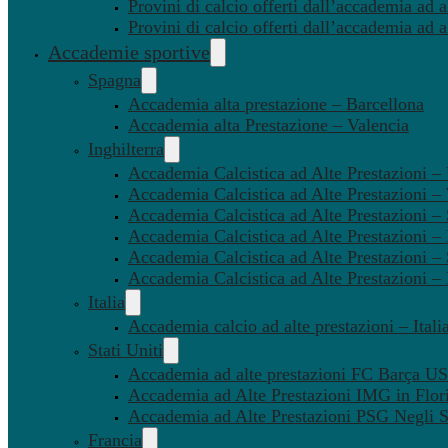
Provini di calcio offerti dall’accademia ad al
Provini di calcio offerti dall’accademia ad a
Accademie sportive
Spagna
Accademia alta prestazione – Barcellona
Accademia alta Prestazione – Valencia
Inghilterra
Accademia Calcistica ad Alte Prestazioni 
Accademia Calcistica ad Alte Prestazioni 
Accademia Calcistica ad Alte Prestazioni –
Accademia Calcistica ad Alte Prestazioni – 
Accademia Calcistica ad Alte Prestazioni –
Accademia Calcistica ad Alte Prestazioni –
Italia
Accademia calcio ad alte prestazioni – Itali
Stati Uniti
Accademia ad alte prestazioni FC Barça U
Accademia ad Alte Prestazioni IMG in Flor
Accademia ad Alte Prestazioni PSG Negli St
Francia