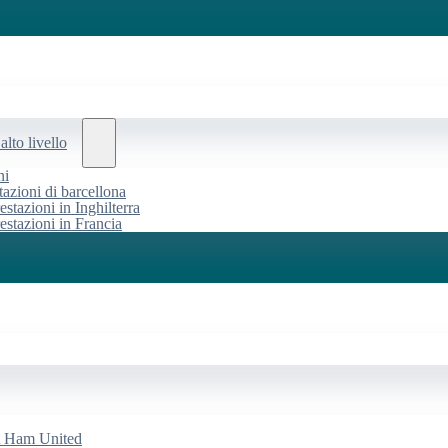
alto livello
ni
tazioni di barcellona
estazioni in Inghilterra
restazioni in Francia
st Ham United