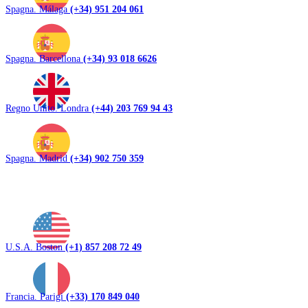
Spagna. Málaga
(+34) 951 204 061
Spagna. Barcellona
(+34) 93 018 6626
Regno Unito. Londra
(+44) 203 769 94 43
Spagna. Madrid
(+34) 902 750 359
U.S.A. Boston
(+1) 857 208 72 49
Francia. Parigi
(+33) 170 849 040