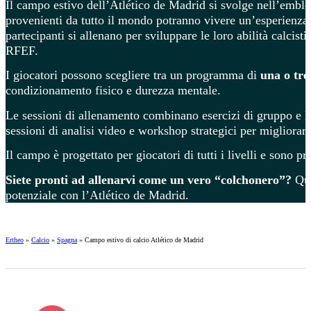
Il campo estivo dell’Atlético de Madrid si svolge nell’emblem
provenienti da tutto il mondo potranno vivere un’esperienza f
partecipanti si allenano per sviluppare le loro abilità calcisti
RFEF.
I giocatori possono scegliere tra un programma di
una o tre
condizionamento fisico e durezza mentale.
Le sessioni di allenamento combinano esercizi di gruppo e l
sessioni di analisi video e workshop strategici per migliorar
Il campo è progettato per giocatori di tutti i livelli e sono pr
Siete pronti ad allenarvi come un vero “colchonero”?
Que
potenziale con l’Atlético de Madrid.
Ertheo
»
Calcio
»
Spagna
»
Campo estivo di calcio Atlético de Madrid