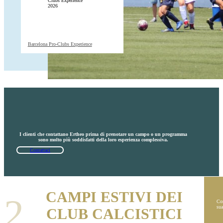
Barcelona Pro-Clubs Experience
I clienti che contattano Ertheo prima di prenotare un campo o un programma
sono molto più soddisfatti della loro esperienza complessiva.
Contattaci
CAMPI ESTIVI DEI
2
Con
sua
CLUB CALCISTICI