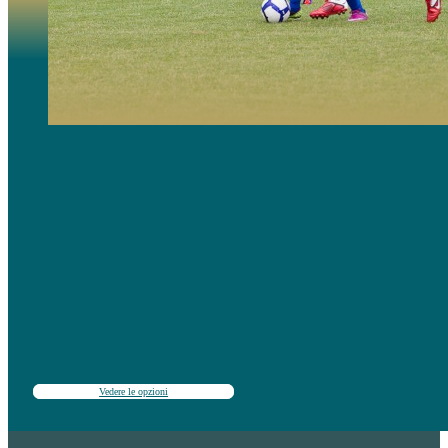
Campi pensati per giovani fan provenienti da tutto il mondo che sono interessati a conoscere la storia, fi
Include allenamento, lezioni di lingua facoltative e molte attività divertenti.
Indicato per livelli di gioco da principiante a intermedio-alto.
Vedere le opzioni