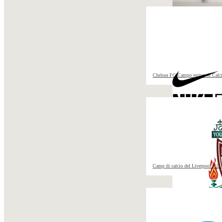
Chelsea FC Campo estivo di Calc
Camp di calcio del Liverpool F.C.