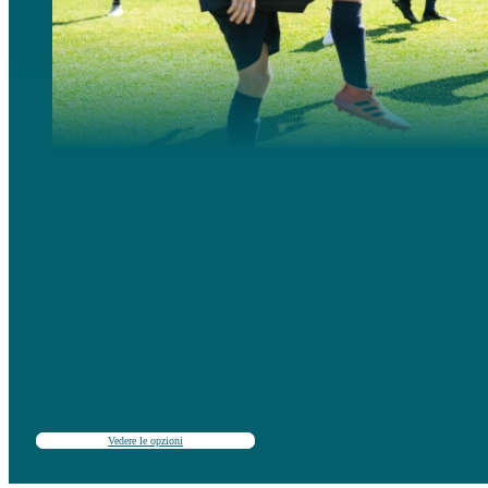
Campi ad alto rendimento, intensivi e esigenti, 100% focalizzati sul miglioramento delle abilità calcist
Include sessioni di allenamento, sessioni di preparazione fisica, analisi strategiche e partite.
Indicato per livelli di gioco da intermedio-alto a élite.
Vedere le opzioni