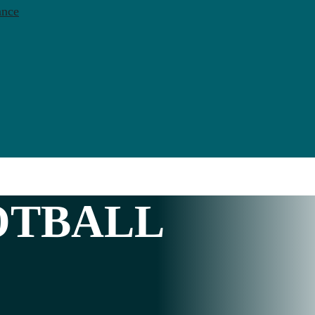
ance
OTBALL