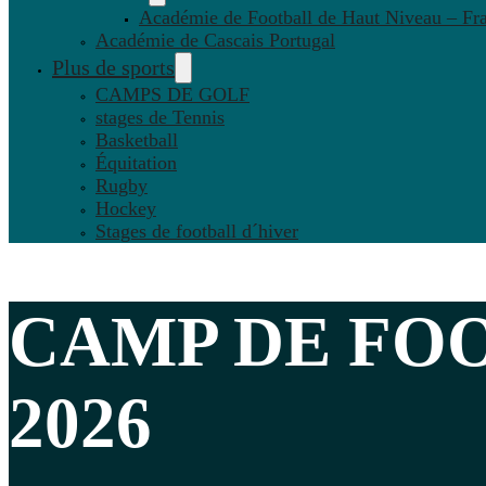
Académie de Football de Haut Niveau – Fr
Académie de Cascais Portugal
Plus de sports
CAMPS DE GOLF
stages de Tennis
Basketball
Équitation
Rugby
Hockey
Stages de football d´hiver
CAMP DE
FO
2026