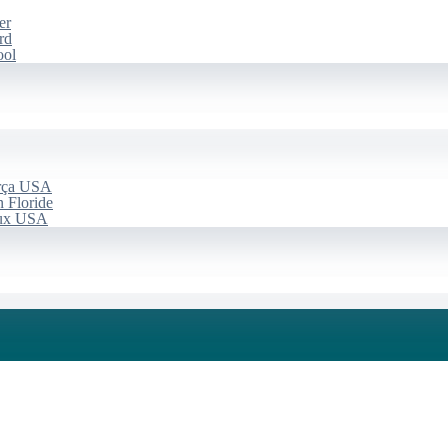
er
rd
ool
arça USA
 Floride
aux USA