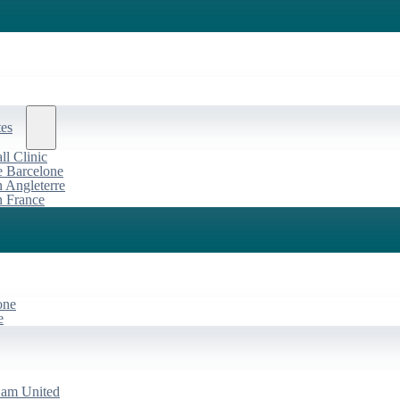
tes
l Clinic
de Barcelone
n Angleterre
n France
one
e
Ham United