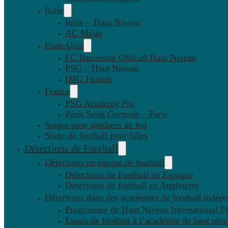
Italie
Italie – Haut Niveau
AC Milan
Etats-Unis
FC Barcelone Officiel Haut Niveau
PSG – Haut Niveau
IMG Floride
France
PSG Academy Pro
Paris Saint Germain – Paris
Stages pour gardiens de but
Stage de football pour filles
Détections de Football
Détections en équipe de football
Détections de Football en Espagne
Détections de football en Angleterre
Détections dans des académies de football indép
Programme de Haut Niveau International Fo
Essais de football à l’académie de haut niv