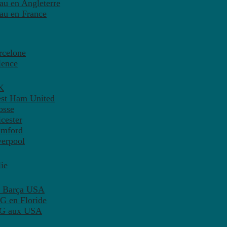
eau en Angleterre
eau en France
rcelone
lence
K
est Ham United
osse
cester
amford
verpool
ie
C Barça USA
G en Floride
PSG aux USA