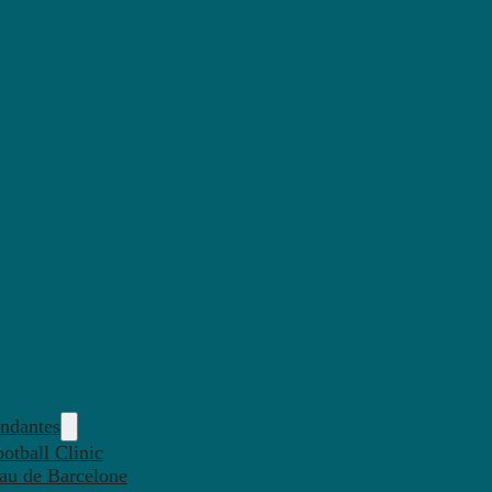
endantes
otball Clinic
eau de Barcelone