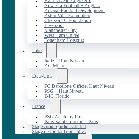
Haut Niveau Angleterre
New Era Football + Anglais
Arsenal Football Development
Aston Villa Foundation
Chelsea FC Foundation
Liverpool
Manchester City
West Ham United
Tottenham Hotspurs
Italie
Italie – Haut Niveau
AC Milan
Etats-Unis
FC Barcelone Officiel Haut Niveau
PSG – Haut Niveau
IMG Floride
France
PSG Academy Pro
Paris Saint Germain – Paris
Stages pour gardiens de but
Stage de football pour filles