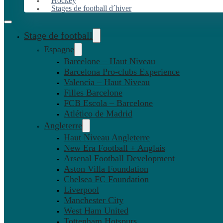
Hockey
Stages de football d´hiver
Stage de football
Espagne
Barcelone – Haut Niveau
Barcelona Pro-clubs Experience
Valencia – Haut Niveau
Filles Barcelone
FCB Escola – Barcelone
Atlético de Madrid
Angleterre
Haut Niveau Angleterre
New Era Football + Anglais
Arsenal Football Development
Aston Villa Foundation
Chelsea FC Foundation
Liverpool
Manchester City
West Ham United
Tottenham Hotspurs