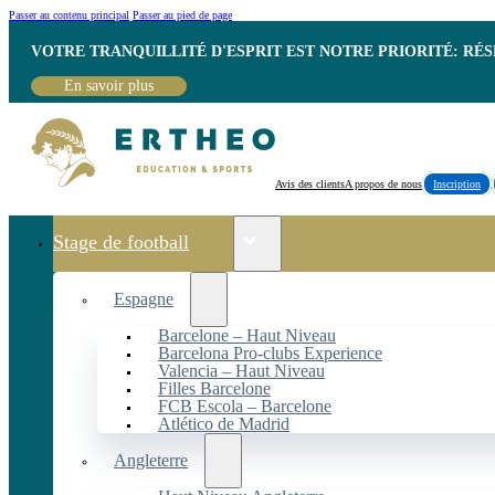
Passer au contenu principal
Passer au pied de page
VOTRE TRANQUILLITÉ D'ESPRIT EST NOTRE PRIORITÉ: RÉ
En savoir plus
Avis des clients
A propos de nous
Inscription
Stage de football
Espagne
Barcelone – Haut Niveau
Barcelona Pro-clubs Experience
Valencia – Haut Niveau
Filles Barcelone
FCB Escola – Barcelone
Atlético de Madrid
Angleterre