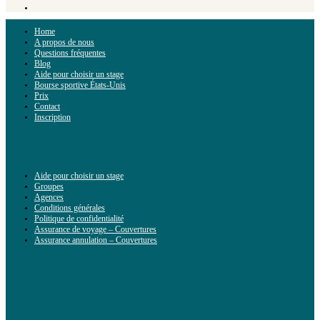
Home
A propos de nous
Questions fréquentes
Blog
Aide pour choisir un stage
Bourse sportive États-Unis
Prix
Contact
Inscription
Aide pour choisir un stage
Groupes
Agences
Conditions générales
Politique de confidentialité
Assurance de voyage – Couvertures
Assurance annulation – Couvertures