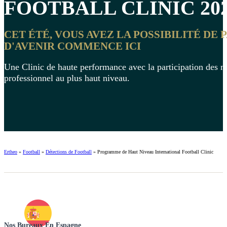
FOOTBALL CLINIC
20
CET ÉTÉ, VOUS AVEZ LA POSSIBILITÉ D
D'AVENIR COMMENCE ICI
Une Clinic de haute performance avec la participation des me
professionnel au plus haut niveau.
Ertheo
»
Football
»
Détections de Football
»
Programme de Haut Niveau International Football Clinic
Nos Bureaux En Espagne