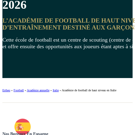
2026
L’ACADÉMIE DE FOOTBALL DE HAUT NIV
D’ENTRAÎNEMENT DESTINÉ AUX GARÇONS E
Cette école de football est un centre de scouting (centre de 
et offre ensuite des opportunités aux joueurs étant aptes à s
Ertheo
»
Football
»
Académie annuelle
»
Italie
»
Académie de football de haut niveau en Italie
Nos Bureaux En Espagne