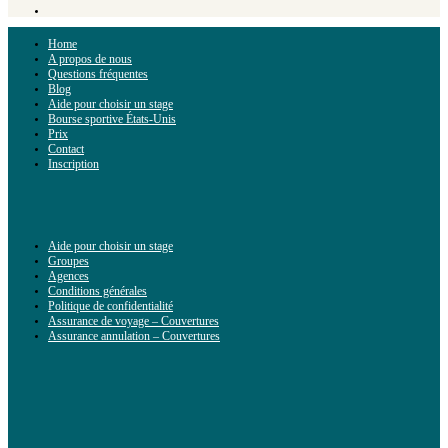
Home
A propos de nous
Questions fréquentes
Blog
Aide pour choisir un stage
Bourse sportive États-Unis
Prix
Contact
Inscription
Aide pour choisir un stage
Groupes
Agences
Conditions générales
Politique de confidentialité
Assurance de voyage – Couvertures
Assurance annulation – Couvertures