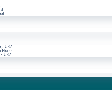
er
rd
ool
arça USA
 Floride
aux USA