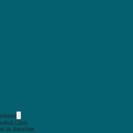
endantes
otball Clinic
eau de Barcelone