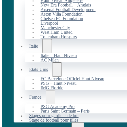
Haut Niveau Angleterre
New Era Football + Anglais
Arsenal Football Development
Aston Villa Foundation
Chelsea FC Foundation
Liverpool
Manchester City
West Ham United
Tottenham Hotspurs
Italie
Italie – Haut Niveau
AC Milan
Etats-Unis
FC Barcelone Officiel Haut Niveau
PSG – Haut Niveau
IMG Floride
France
PSG Academy Pro
Paris Saint Germain – Paris
Stages pour gardiens de but
Stage de football pour filles