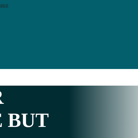
ance
R
 BUT