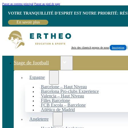
Passer au contenu principal
Passer au pied de page
VOTRE TRANQUILLITÉ D'ESPRIT EST NOTRE PRIORITÉ: RÉ
En savoir plus
Avis des clients
A propos de nous
Inscription
Stage de football
Espagne
Barcelone – Haut Niveau
Barcelona Pro-clubs Experience
Valencia – Haut Niveau
Filles Barcelone
FCB Escola – Barcelone
Atlético de Madrid
Angleterre