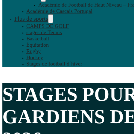
Académie de Football de Haut Niveau – Fr
Académie de Cascais Portugal
Plus de sports
CAMPS DE GOLF
stages de Tennis
Basketball
Équitation
Rugby
Hockey
Stages de football d´hiver
STAGES POU
GARDIENS DE