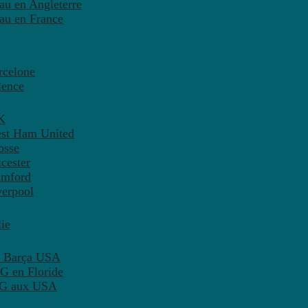
eau en Angleterre
eau en France
rcelone
lence
K
est Ham United
osse
cester
amford
verpool
ie
C Barça USA
G en Floride
PSG aux USA