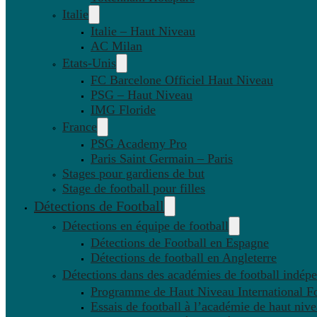
Italie
Italie – Haut Niveau
AC Milan
Etats-Unis
FC Barcelone Officiel Haut Niveau
PSG – Haut Niveau
IMG Floride
France
PSG Academy Pro
Paris Saint Germain – Paris
Stages pour gardiens de but
Stage de football pour filles
Détections de Football
Détections en équipe de football
Détections de Football en Espagne
Détections de football en Angleterre
Détections dans des académies de football indép
Programme de Haut Niveau International Fo
Essais de football à l’académie de haut niv