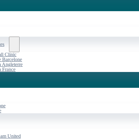
tes
l Clinic
de Barcelone
n Angleterre
n France
one
e
Ham United