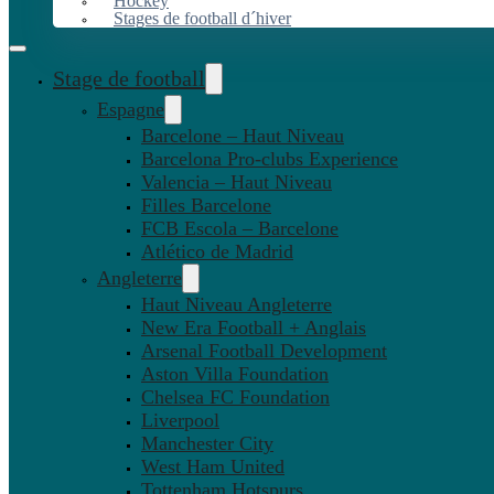
Hockey
Stages de football d´hiver
Stage de football
Espagne
Barcelone – Haut Niveau
Barcelona Pro-clubs Experience
Valencia – Haut Niveau
Filles Barcelone
FCB Escola – Barcelone
Atlético de Madrid
Angleterre
Haut Niveau Angleterre
New Era Football + Anglais
Arsenal Football Development
Aston Villa Foundation
Chelsea FC Foundation
Liverpool
Manchester City
West Ham United
Tottenham Hotspurs