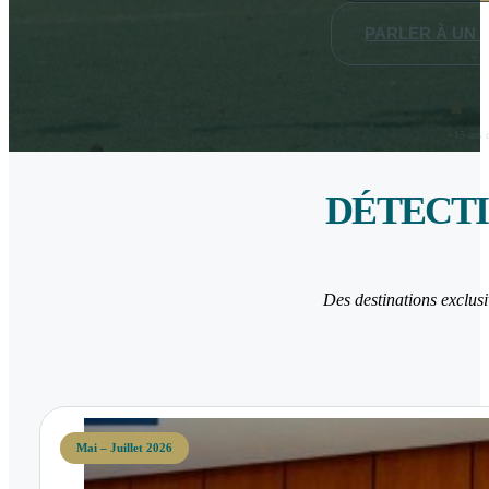
PARLER À UN 
+15 ans d
DÉTECTI
Des destinations exclusi
Mai – Juillet 2026