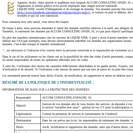
Agences, écoles, clubs sportifs et académies avec lesquels ACCOM CONSULTING SPAIN, SL a signé
Organismes et entités publics et/ou privés impliqués dans chaque activité contractée.
LIQUID WEB, société d’hébergement et de stockage de données. Vos données peuvent être stockées s
https://www.liquidweb.com/about-us/policies/privacy-policy/,
et comme on peut le déduire, des t
stockées et qui lui sont transmises.
Pour contracter avec cette entité, vous devez être majeur.
De temps à autre, nous pouvons demander et traiter des données sensibles relatives à la santé, aux allergies al
Toutefois, le traitement des données par ACCOM CONSULTING SPAIN, SL n’a pas pour objectif spécifique la
En plus des transferts internationaux vers les serveurs de LIQUID WEB, il peut y avoir d’autres transferts vers 
réaliser aux USA (par exemple), nous devons nécessairement transférer vos données aux organisateurs locaux. Ce 
données, c’est-à-dire lorsque le transfert international :
“…est nécessaire à l’exécution d’un contrat entre la personne concernée et le responsable du traitement ou 
Dans le cas où les utilisateurs ou les clients ont eu la possibilité de créer des codes d’accès personnels, compo
ils seront responsables de toutes les opérations effectuées avec ces codes.
À cette fin, l’utilisateur doit choisir des caractères difficilement identifiables et les garder secrets. Fournir,
d’utilisation et de sécurité. Si l’utilisateur a des raisons de penser que son mot de passe est ou peut êt
Les internautes peuvent exercer leurs droits d’accès, de rectification, de suppression et autres en relation
RÉSUMÉ DE LA POLITIQUE DE CONFIDENTIALITÉ :
INFORMATIONS DE BASE SUR LA PROTECTION DES DONNÉES
Responsable
ACCOM CONSULTING ESPAGNE, SL
Gestion de vos données afin de vous fournir des services, de répondre à vo
Objectif
la section “travailler avec nous” : gestion de vos CV pour la participation à
Légitimation
Contrat de prestation de services et consentement de l’intéressé.
Destinataires
Dans les cas prévus par la loi, les responsables du traitement des données, le
Droits
Accès, rectification et suppression des données, ainsi que d’autres droits,