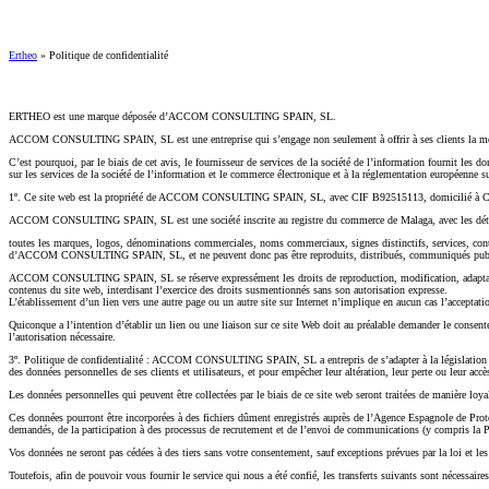
Ertheo
»
Politique de confidentialité
ERTHEO est une marque déposée d’ACCOM CONSULTING SPAIN, SL.
ACCOM CONSULTING SPAIN, SL est une entreprise qui s’engage non seulement à offrir à ses clients la meilleure
C’est pourquoi, par le biais de cet avis, le fournisseur de services de la société de l’information fournit les 
sur les services de la société de l’information et le commerce électronique et à la réglementation européenne su
1º. Ce site web est la propriété de ACCOM CONSULTING SPAIN, SL, avec CIF B92515113, domicilié à C/ Pu
ACCOM CONSULTING SPAIN, SL est une société inscrite au registre du commerce de Malaga, avec les détai
toutes les marques, logos, dénominations commerciales, noms commerciaux, signes distinctifs, services, conten
d’ACCOM CONSULTING SPAIN, SL, et ne peuvent donc pas être reproduits, distribués, communiqués publ
ACCOM CONSULTING SPAIN, SL se réserve expressément les droits de reproduction, modification, adaptation, co
contenus du site web, interdisant l’exercice des droits susmentionnés sans son autorisation expresse.
L’établissement d’un lien vers une autre page ou un autre site sur Internet n’implique en aucun cas l’acce
Quiconque a l’intention d’établir un lien ou une liaison sur ce site Web doit au préalable demander le consentem
l’autorisation nécessaire.
3º. Politique de confidentialité : ACCOM CONSULTING SPAIN, SL a entrepris de s’adapter à la législation en v
des données personnelles de ses clients et utilisateurs, et pour empêcher leur altération, leur perte ou leur accè
Les données personnelles qui peuvent être collectées par le biais de ce site web seront traitées de manière loya
Ces données pourront être incorporées à des fichiers dûment enregistrés auprès de l’Agence Espagnole de P
demandés, de la participation à des processus de recrutement et de l’envoi de communications (y compris 
Vos données ne seront pas cédées à des tiers sans votre consentement, sauf exceptions prévues par la loi et l
Toutefois, afin de pouvoir vous fournir le service qui nous a été confié, les transferts suivants sont nécessai