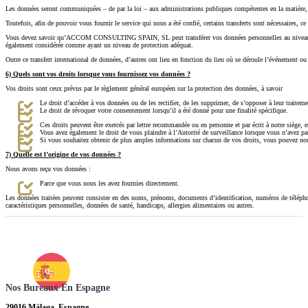
Les données seront communiquées – de par la loi – aux administrations publiques compétentes en la matière, a
Toutefois, afin de pouvoir vous fournir le service qui nous a été confié, certains transferts sont nécessaires,
Vous devez savoir qu’ACCOM CONSULTING SPAIN, SL peut transférer vos données personnelles au niveau internat
également considérée comme ayant un niveau de protection adéquat.
Outre ce transfert international de données, d’autres ont lieu en fonction du lieu où se déroule l’événement ou
6) Quels sont vos droits lorsque vous fournissez vos données ?
Vos droits sont ceux prévus par le règlement général européen sur la protection des données, à savoir
Le droit d’accéder à vos données ou de les rectifier, de les supprimer, de s’opposer à leur traitemen
Le droit de révoquer votre consentement lorsqu’il a été donné pour une finalité spécifique.
Ces droits peuvent être exercés par lettre recommandée ou en personne et par écrit à notre siège, e
Vous avez également le droit de vous plaindre à l’Autorité de surveillance lorsque vous n’avez pas 
Si vous souhaitez obtenir de plus amples informations sur chacun de vos droits, vous pouvez n
7) Quelle est l’origine de vos données ?
Nous avons reçu vos données :
Parce que vous nous les avez fournies directement.
Les données traitées peuvent consister en des noms, prénoms, documents d’identification, numéros de télépho
caractéristiques personnelles, données de santé, handicaps, allergies alimentaires ou autres.
Nos Bureaux En Espagne
29016 Málaga, Espagne