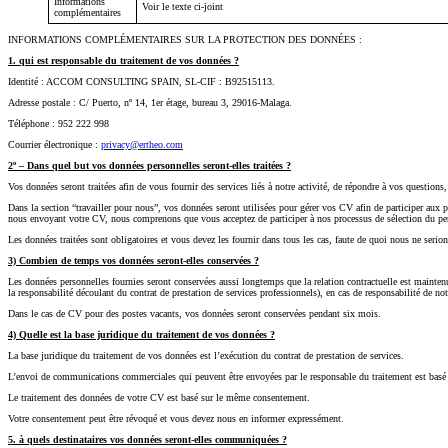
Informations
Voir le texte ci-joint
complémentaires
INFORMATIONS COMPLÉMENTAIRES SUR LA PROTECTION DES DONNÉES :
1. qui est responsable du traitement de vos données ?
Identité : ACCOM CONSULTING SPAIN, SL-CIF : B92515113.
Adresse postale : C/ Puerto, nº 14, 1er étage, bureau 3, 29016-Malaga.
Téléphone : 952 222 998
Courrier électronique :
privacy@ertheo.com
2º – Dans quel but vos données personnelles seront-elles traitées ?
Vos données seront traitées afin de vous fournir des services liés à notre activité, de répondre à vos questio
Dans la section “travailler pour nous”, vos données seront utilisées pour gérer vos CV afin de participer aux p
nous envoyant votre CV, nous comprenons que vous acceptez de participer à nos processus de sélection du pe
Les données traitées sont obligatoires et vous devez les fournir dans tous les cas, faute de quoi nous ne serion
3) Combien de temps vos données seront-elles conservées ?
Les données personnelles fournies seront conservées aussi longtemps que la relation contractuelle est maintenu
la responsabilité découlant du contrat de prestation de services professionnels), en cas de responsabilité de not
Dans le cas de CV pour des postes vacants, vos données seront conservées pendant six mois.
4) Quelle est la base juridique du traitement de vos données ?
La base juridique du traitement de vos données est l’exécution du contrat de prestation de services.
L’envoi de communications commerciales qui peuvent être envoyées par le responsable du traitement est basé
Le traitement des données de votre CV est basé sur le même consentement.
Votre consentement peut être révoqué et vous devez nous en informer expressément.
5. à quels destinataires vos données seront-elles communiquées ?