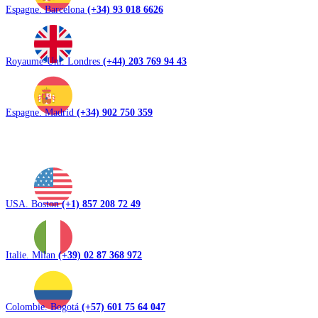
Espagne. Barcelona
(+34) 93 018 6626
Royaume-Uni. Londres
(+44) 203 769 94 43
Espagne. Madrid
(+34) 902 750 359
USA. Boston
(+1) 857 208 72 49
Italie. Milan
(+39) 02 87 368 972
Colombie. Bogotá
(+57) 601 75 64 047