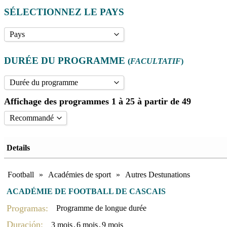
SÉLECTIONNEZ LE PAYS
Pays
Angleterre
DURÉE DU PROGRAMME
(
FACULTATIF
)
Autres Destunations
Espagne
Durée du programme
Etats-Unis
Affichage des programmes 1 à 25 à partir de 49
10 mois
(4)
France
10 mois (avec études)
(1)
Recommandé
Italie
3 mois
(4)
Recommandé
6 mois
(7)
Details
Le prix le plus bas en premier
9 mois
(3)
Le prix le plus élevé en premier
Programme de 10 mois. Leicester Academy
(1)
Football
»
Académies de sport
»
Autres Destunations
Trier par nom A - Z
Programme de 3 mois. Leicester Academy
(1)
ACADÉMIE DE FOOTBALL DE CASCAIS
Triés par sports et pays
1 semaine
(28)
Programas:
Programme de longue durée
2 semaines
(27)
Duración:
3 mois
,
6 mois
,
9 mois