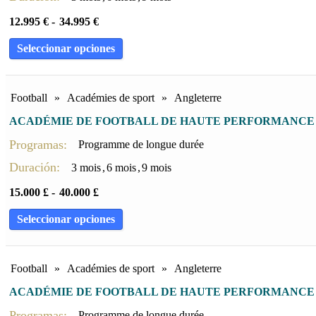
3 semaines
(19)
12.995
€
-
34.995
€
4 semaines
(15)
5 semaines
(1)
Seleccionar opciones
6 semaines
(2)
3 Jours
(1)
Football
»
Académies de sport
»
Angleterre
7 Jours
(1)
ACADÉMIE DE FOOTBALL DE HAUTE PERFORMANCE
14 Jours
(1)
Programas:
Programme de longue durée
Duración:
3 mois
,
6 mois
,
9 mois
15.000
£
-
40.000
£
Seleccionar opciones
Football
»
Académies de sport
»
Angleterre
ACADÉMIE DE FOOTBALL DE HAUTE PERFORMANCE
Programas:
Programme de longue durée