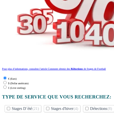
Pour plus d’informations, consultez l’article Comment obtenir des
Réductions
de Stages de Football
€ (Euro)
$ (Dollar américain)
£ (Livre sterling)
TYPE DE SERVICE QUE VOUS RECHERCHEZ:
Stages D´été
(21)
Stages d'hiver
(4)
Détections
(8)