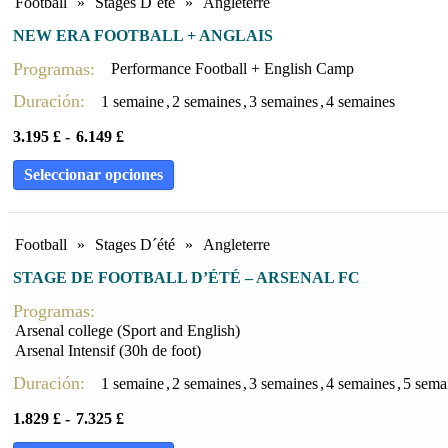
Football
»
Stages D´été
»
Angleterre
NEW ERA FOOTBALL + ANGLAIS
Programas:
Performance Football + English Camp
Duración:
1 semaine
,
2 semaines
,
3 semaines
,
4 semaines
3.195
£
-
6.149
£
Seleccionar opciones
Football
»
Stages D´été
»
Angleterre
STAGE DE FOOTBALL D’ÉTÉ – ARSENAL FC
Programas:
Arsenal college (Sport and English)
Arsenal Intensif (30h de foot)
Duración:
1 semaine
,
2 semaines
,
3 semaines
,
4 semaines
,
5 sema
1.829
£
-
7.325
£