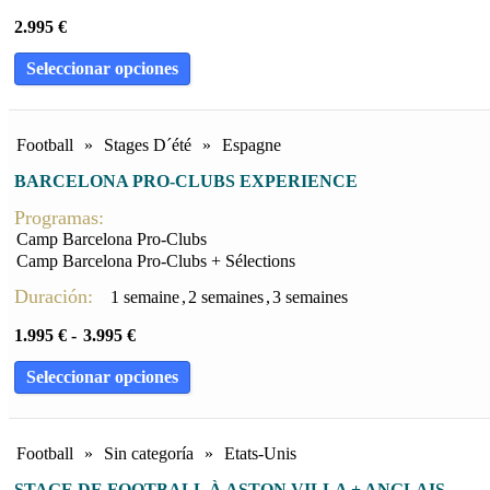
2.995
€
Seleccionar opciones
Football
»
Stages D´été
»
Espagne
BARCELONA PRO-CLUBS EXPERIENCE
Programas:
Camp Barcelona Pro-Clubs
Camp Barcelona Pro-Clubs + Sélections
Duración:
1 semaine
,
2 semaines
,
3 semaines
1.995
€
-
3.995
€
Seleccionar opciones
Football
»
Sin categoría
»
Etats-Unis
STAGE DE FOOTBALL À ASTON VILLA + ANGLAIS