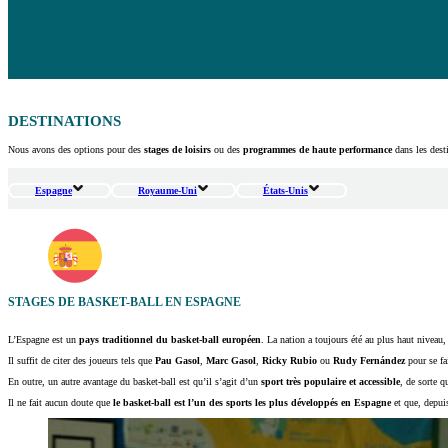
DESTINATIONS
Nous avons des options pour des
stages de loisirs
ou des
programmes de haute performance
dans les dest
Espagne
Royaume-Uni
États-Unis
STAGES DE BASKET-BALL EN ESPAGNE
L’Espagne est un
pays traditionnel du basket-ball européen
. La nation a toujours été au plus haut niveau,
Il suffit de citer des joueurs tels que
Pau Gasol
,
Marc Gasol
,
Ricky Rubio
ou
Rudy Fernández
pour se fa
En outre, un autre avantage du basket-ball est qu’il s’agit d’un
sport très populaire et accessible
, de sorte q
Il ne fait aucun doute que
le basket-ball est l’un des sports les plus développés en Espagne
et que, depuis