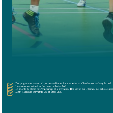
Les stages récréatifs offrent une expérience complète et équilibrée entre le sport, les loisirs et l’amusem
Ces programmes récréatifs sont recommandés aux personnes qui souhaitent passer un été unique, axé sur u
En général, ces stages s’adressent aux enfants qui font leurs premiers pas dans le sport et qui veulent am
Des programmes courts qui peuvent se limiter à une semaine ou s’étendre tout au long de l’été.
L’entraînement est axé sur les bases du basket-ball.
La priorité du stages est l’amusement et la récréation. Des sorties sur le terrain, des activités réc
Lieux : Espagne, Royaume-Uni et États-Unis.