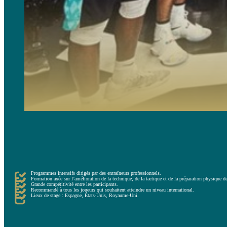
L’autre alternative pour les enfants et leurs parents sont les stages de haute performance, qui ont un nive
Ces séances d’entraînement sont plus exigeantes et sont dirigées par des entraîneurs professionnels qui 
Pendant le stage, nous développerons des compétences techniques, tactiques, mentales, de résolution de 
Ces stages s’adressent aux joueurs de haut niveau qui souhaitent profiter de l’été pour améliorer leurs p
Programmes intensifs dirigés par des entraîneurs professionnels.
Formation axée sur l’amélioration de la technique, de la tactique et de la préparation physique d
Grande compétitivité entre les participants.
Recommandé à tous les joueurs qui souhaitent atteindre un niveau international.
Lieux de stage : Espagne, États-Unis, Royaume-Uni.