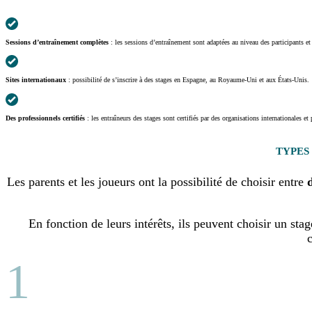
Sessions d’entraînement complètes
: les sessions d’entraînement sont adaptées au niveau des participants et 
Sites internationaux
: possibilité de s’inscrire à des stages en Espagne, au Royaume-Uni et aux États-Unis.
Des professionnels certifiés
: les entraîneurs des stages sont certifiés par des organisations internationales e
TYPES
Les parents et les joueurs ont la possibilité de choisir entre
En fonction de leurs intérêts, ils peuvent choisir un st
c
1