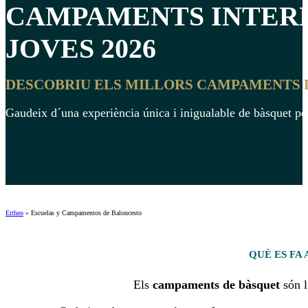
CAMPAMENTS INTER
JOVES
2026
DESCOBRIU ELS MILLORS CAMPAMENTS D'
Gaudeix d´una experiència única i inigualable de bàsquet per
Ertheo
»
Escuelas y Campamentos de Baloncesto
QUÈ ES FA
Els
campaments de bàsquet
són l