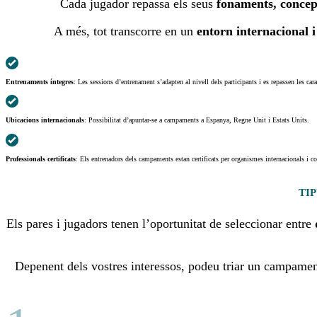
Cada jugador repassa els seus
fonaments, concept
A més, tot transcorre en un
entorn internacional i
Entrenaments íntegres
: Les sessions d’entrenament s’adapten al nivell dels participants i es repassen les car
Ubicacions internacionals
: Possibilitat d’apuntar-se a campaments a Espanya, Regne Unit i Estats Units.
Professionals certificats
: Els entrenadors dels campaments estan certificats per organismes internacionals i c
TI
Els pares i jugadors tenen l’oportunitat de seleccionar entre
Depenent dels vostres interessos, podeu triar un campame