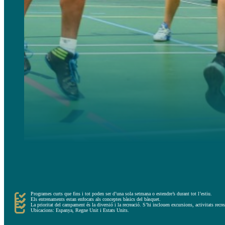
Els campaments recreatius ofereixen una experiència completa i balancejada entre l’esport, el lleure i la d
Aquests programes recreatius es recomanen per a persones que volen passar un estiu únic, centrat en un es
En línies generals, aquests campaments estan dirigits per a nois que estan fent els seus primers passos a
Programes curts que fins i tot poden ser d’una sola setmana o estendre’s durant tot l’estiu.
Els entrenaments estan enfocats als conceptes bàsics del bàsquet.
La prioritat del campament és la diversió i la recreació. S’hi inclouen excursions, activitats recre
Ubicacions: Espanya, Regne Unit i Estats Units.