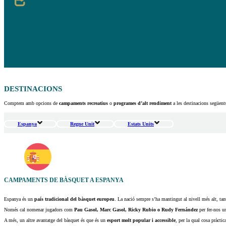
DESTINACIONS
Comptem amb opcions de
campaments recreatius
o
programes d’alt rendiment
a les destinacions següent
Espanya
Regne Unit
Estats Units
CAMPAMENTS DE BÀSQUET A ESPANYA
Espanya és un
país tradicional del bàsquet europeu
. La nació sempre s’ha mantingut al nivell més alt, tant
Només cal nomenar jugadors com
Pau Gasol, Marc Gasol, Ricky Rubio o Rudy Fernández
per fer-nos un
A més, un altre avantatge del bàsquet és que és un
esport molt popular i accessible
, per la qual cosa pràctic