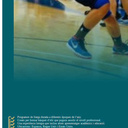
Per acabar, l’opció més longeva i recomanada per a jugadors que volen entrenar molt més temps són l
Aquestes ofereixen programes de llarga durada, amb assessories personalitzades i un altíssim nivell de co
Les acadèmies proporcionen l’ambient, les eines i les instal·lacions ideals perquè els nois es converteix
Amb el pas del temps, els nois que s´apunten a una acadèmia es familiaritzen perfectament amb la rutina 
Programes de llarga durada a diferents èpoques de l’any.
Creats per formar bàsquet d’elit que puguin assolir el nivell professional.
Una experiència íntegra que inclou altres aprenentatges acadèmics i educació.
Ubicacions: Espanya, Regne Unit i Estats Units.