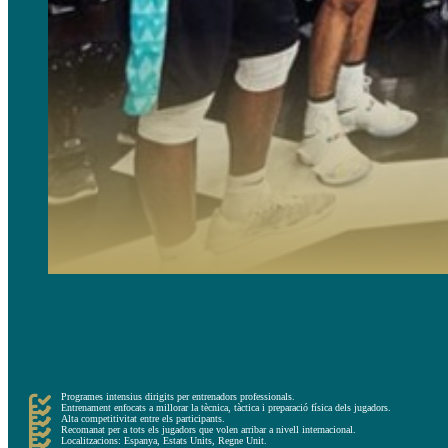
L’altra alternativa que tenen els nois i els seus pares són els campaments d’alt rendiment, que tenen un n
Aquestes sessions d’entrenament són més exigents i estan liderades per entrenadors professionals que ex
Durant el campament es desenvoluparan els aspectes tècnics, tàctics, mentals, capacitat de resolució de 
Aquests campaments estan dirigits per a jugadors d’alt nivell que volen aprofitar l’estiu per millorar-ne e
Programes intensius dirigits per entrenadors professionals.
Entrenament enfocats a millorar la tècnica, tàctica i preparació física dels jugadors.
Alta competitivitat entre els participants.
Recomanat per a tots els jugadors que volen arribar a nivell internacional.
Localitzacions: Espanya, Estats Units, Regne Unit.