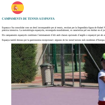
CAMPAMENTS DE TENNIS A ESPANYA
Espanya s’ha consolidat com un destí incomparable per al tennis, recolzat per la llegendària figura de Rafael 
pràctica intensiva. La metodologia espanyola, reconeguda mundialment, es caracteritza pel seu èmfasi en el joc 
Els campaments espanyols combinen l´entrenament d´elit amb classes opcionals d´anglès o espanyol per als al
Espanya també destaca per la gastronomia excepcional i algunes de les instal·lacions més modernes d’Europa.