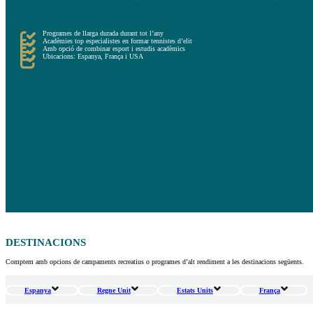
Programes de llarga durada durant tot l’any
Acadèmies top especialistes en formar tennistes d’elit
Amb opció de combinar esport i estudis acadèmics
Ubicacions: Espanya, França i USA
DESTINACIONS
Comptem amb opcions de campaments recreatius o programes d’alt rendiment a les destinacions següents.
Espanya
Regne Unit
Estats Units
França