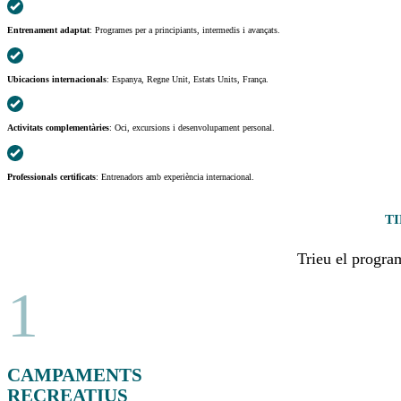
Entrenament adaptat
: Programes per a principiants, intermedis i avançats.
Ubicacions internacionals
: Espanya, Regne Unit, Estats Units, França.
Activitats complementàries
: Oci, excursions i desenvolupament personal.
Professionals certificats
: Entrenadors amb experiència internacional.
T
Trieu el program
1
CAMPAMENTS
RECREATIUS