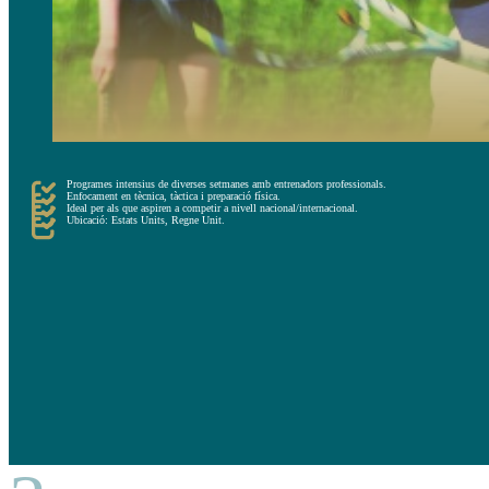
Programes intensius de diverses setmanes amb entrenadors professionals.
Enfocament en tècnica, tàctica i preparació física.
Ideal per als que aspiren a competir a nivell nacional/internacional.
Ubicació: Estats Units, Regne Unit.