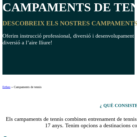
CAMPAMENTS DE
TEN
DESCOBREIX ELS NOSTRES CAMPAMENTS D
Oferim instrucció professional, diversió i desenvolupament d´h
diversió a l’aire lliure!
Ertheo
»
Campaments de tennis
¿ QUÈ CONSIST
Els campaments de tennis combinen entrenament de tennis d´a
17 anys. Tenim opcions a destinacions co