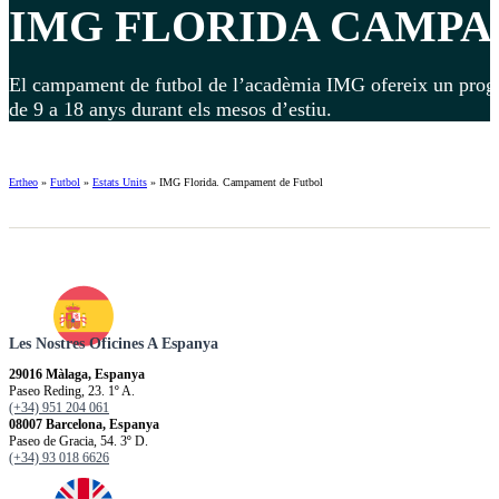
IMG FLORIDA
CAMPAM
El campament de futbol de l’acadèmia IMG ofereix un progra
de 9 a 18 anys durant els mesos d’estiu.
Ertheo
»
Futbol
»
Estats Units
»
IMG Florida. Campament de Futbol
Les Nostres Oficines A Espanya
29016 Màlaga, Espanya
Paseo Reding, 23. 1º A.
(+34) 951 204 061
08007 Barcelona, Espanya
Paseo de Gracia, 54. 3º D.
(+34) 93 018 6626