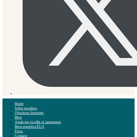
Home
Sobre nosaltres
Qüestions freqüents
Blog
Ajuda per escollir el campament
Beca esportiva EUA
Preus
Contacte