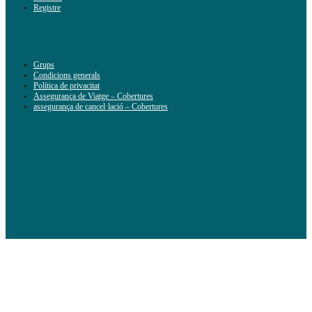
Registre
Grups
Condicions generals
Política de privacitat
Assegurança de Viatge – Cobertures
assegurança de cancel·lació – Cobertures