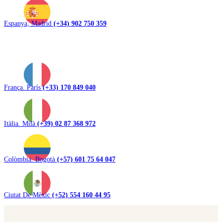
Espanya, Madrid
(+34) 902 750 359
França. París
(+33) 170 849 040
Itàlia. Milà
(+39) 02 87 368 972
Colòmbia. Bogotà
(+57) 601 75 64 047
Ciutat De Mèxic
(+52) 554 160 44 95