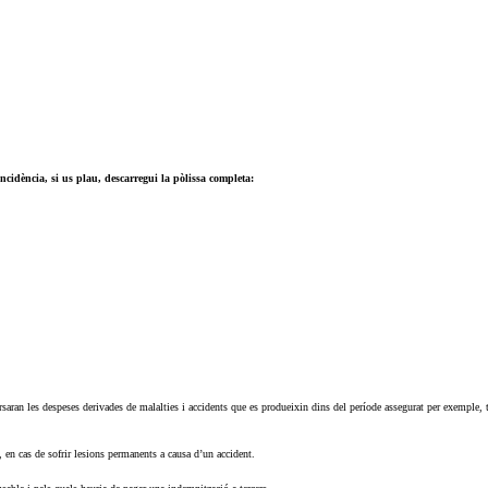
incidència, si us plau, descarregui la pòlissa completa:
rsaran les despeses derivades de malalties i accidents que es produeixin dins del període assegurat per exemple, 
 en cas de sofrir lesions permanents a causa d’un accident.