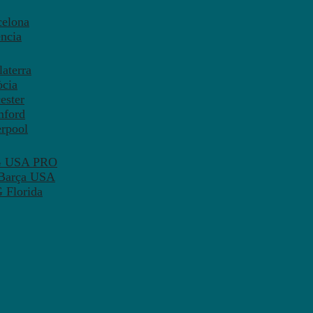
celona
ncia
aterra
òcia
ester
mford
erpool
SG USA PRO
 Barça USA
 Florida