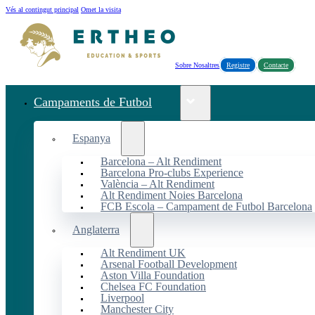
Vés al contingut principal
Omet la visita
Sobre Nosaltres
Registre
Contacte
Campaments de Futbol
Espanya
Barcelona – Alt Rendiment
Barcelona Pro-clubs Experience
València – Alt Rendiment
Alt Rendiment Noies Barcelona
FCB Escola – Campament de Futbol Barcelona
Anglaterra
Alt Rendiment UK
Arsenal Football Development
Aston Villa Foundation
Chelsea FC Foundation
Liverpool
Manchester City