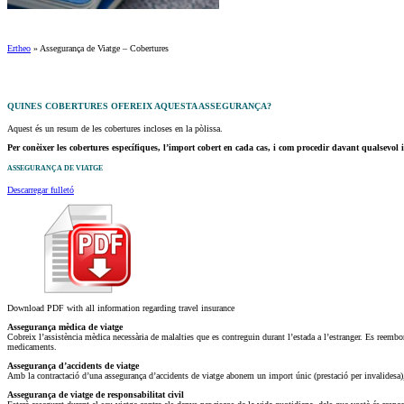
Ertheo
»
Assegurança de Viatge – Cobertures
QUINES COBERTURES OFEREIX AQUESTA ASSEGURANÇA?
Aquest és un resum de les cobertures incloses en la pòlissa.
Per conèixer les cobertures específiques, l’import cobert en cada cas, i com procedir davant qualsevol 
ASSEGURANÇA DE VIATGE
Descarregar fulletó
Download PDF with all information regarding travel insurance
Assegurança mèdica de viatge
Cobreix l’assistència mèdica necessària de malalties que es contreguin durant l’estada a l’estranger. Es reembo
medicaments.
Assegurança d’accidents de viatge
Amb la contractació d’una assegurança d’accidents de viatge abonem un import únic (prestació per invalidesa),
Assegurança de viatge de responsabilitat civil