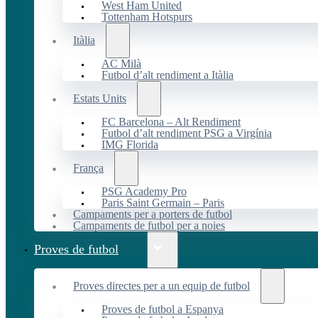
West Ham United
Tottenham Hotspurs
Itàlia
AC Milà
Futbol d’alt rendiment a Itàlia
Estats Units
FC Barcelona – Alt Rendiment
Futbol d’alt rendiment PSG a Virgínia
IMG Florida
França
PSG Academy Pro
Paris Saint Germain – Paris
Campaments per a porters de futbol
Campaments de futbol per a noies
Proves de futbol
Proves directes per a un equip de futbol
Proves de futbol a Espanya