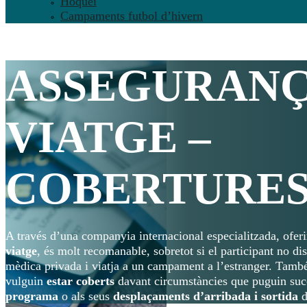
Hoquei
Campaments futbol d’hivern
ASSEGURANÇ
VIATGE –
COBERTURES 
A través d’una companyia internacional especialitzada, ofe
viatge
, és molt recomanable, sobretot si el participant no d
mèdica privada i viatja a un campament a l’estranger. També
vulguin
estar coberts
davant circumstàncies que puguin suc
programa
o als seus
desplaçaments d’arribada i sortida
d