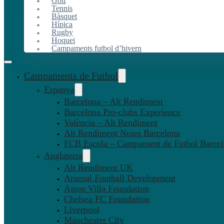
Golf
Tennis
Bàsquet
Hípica
Rugby
Hoquei
Campaments futbol d’hivern
Campaments de Futbol
Espanya
Barcelona – Alt Rendiment
Barcelona Pro-clubs Experience
València – Alt Rendiment
Alt Rendiment Noies Barcelona
FCB Escola – Campament de Futbol Barce
Anglaterra
Alt Rendiment UK
Arsenal Football Development
Aston Villa Foundation
Chelsea FC Foundation
Liverpool
Manchester City