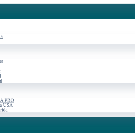
na
ra
r
d
ol
USA PRO
rça USA
rida