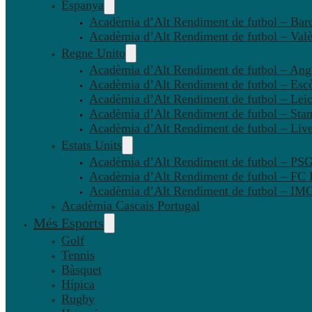
Espanya
Acadèmia d’Alt Rendiment de futbol – Bar
Acadèmia d’Alt Rendiment de futbol – Valè
Regne Unito
Acadèmia d’Alt Rendiment de futbol – Angl
Acadèmia d’Alt Rendiment de futbol – Esc
Acadèmia d’Alt Rendiment de futbol – Leic
Acadèmia d’Alt Rendiment de futbol – Sta
Acadèmia d’Alt Rendiment de futbol – Liv
Estats Units
Acadèmia d’Alt Rendiment de futbol – P
Acadèmia d’Alt Rendiment de futbol – FC
Acadèmia d’Alt Rendiment de futbol – IMG
Acadèmia Cascais Portugal
Més Esports
Golf
Tennis
Bàsquet
Hípica
Rugby