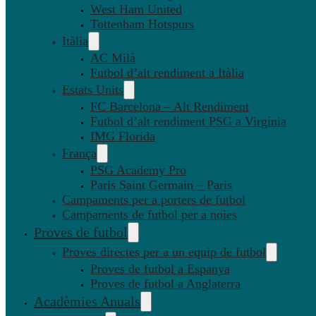
West Ham United
Tottenham Hotspurs
Itàlia
AC Milà
Futbol d’alt rendiment a Itàlia
Estats Units
FC Barcelona – Alt Rendiment
Futbol d’alt rendiment PSG a Virgínia
IMG Florida
França
PSG Academy Pro
Paris Saint Germain – Paris
Campaments per a porters de futbol
Campaments de futbol per a noies
Proves de futbol
Proves directes per a un equip de futbol
Proves de futbol a Espanya
Proves de futbol a Anglaterra
Acadèmies Anuals